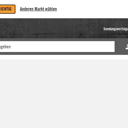
RICHTIG
Anderen Markt wählen
Sendungsverfolg