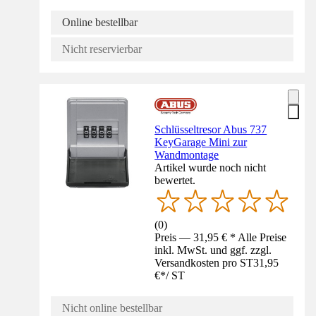
Online bestellbar
Nicht reservierbar
Schlüsseltresor Abus 737
KeyGarage Mini zur
Wandmontage
Artikel wurde noch nicht
bewertet.
(
0
)
Preis — 31,95 € * Alle Preise
inkl. MwSt. und ggf. zzgl.
Versandkosten pro ST
31,95
€
*
/
ST
Nicht online bestellbar