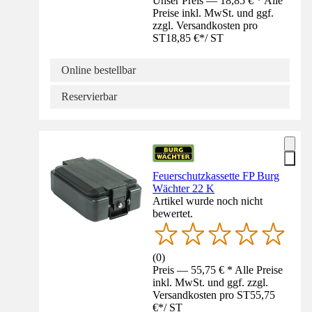
Unser Preis — 18,85 € * Alle
Preise inkl. MwSt. und ggf.
zzgl. Versandkosten pro
ST
18,85 €
*
/
ST
Online bestellbar
Reservierbar
Feuerschutzkassette FP Burg
Wächter 22 K
Artikel wurde noch nicht
bewertet.
(
0
)
Preis — 55,75 € * Alle Preise
inkl. MwSt. und ggf. zzgl.
Versandkosten pro ST
55,75
€
*
/
ST