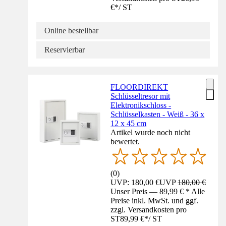
€
*
/
ST
Online bestellbar
Reservierbar
FLOORDIREKT
Schlüsseltresor mit
Elektronikschloss -
Schlüsselkasten - Weiß - 36 x
12 x 45 cm
Artikel wurde noch nicht
bewertet.
(
0
)
UVP: 180,00 €
UVP
180,00 €
Unser Preis — 89,99 € * Alle
Preise inkl. MwSt. und ggf.
zzgl. Versandkosten pro
ST
89,99 €
*
/
ST