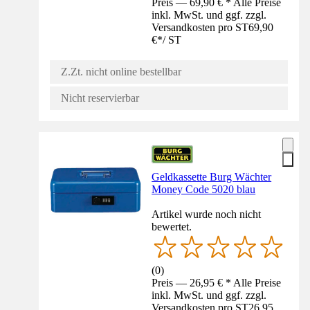
Preis — 69,90 € * Alle Preise
inkl. MwSt. und ggf. zzgl.
Versandkosten pro ST
69,90
€
*
/
ST
Z.Zt. nicht online bestellbar
Nicht reservierbar
Geldkassette Burg Wächter
Money Code 5020 blau
Artikel wurde noch nicht
bewertet.
(
0
)
Preis — 26,95 € * Alle Preise
inkl. MwSt. und ggf. zzgl.
Versandkosten pro ST
26,95