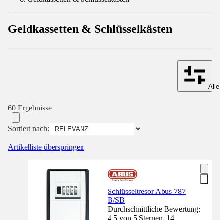
Geldkassetten & Schlüsselkästen
Alle
60 Ergebnisse
Sortiert nach:
Artikelliste überspringen
Schlüsseltresor Abus 787
B/SB
Durchschnittliche Bewertung:
4.5 von 5 Sternen. 14