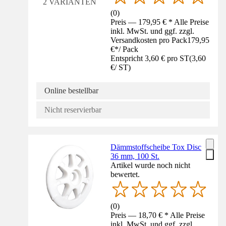
2 VARIANTEN
(
0
)
Preis — 179,95 € * Alle Preise
inkl. MwSt. und ggf. zzgl.
Versandkosten pro Pack
179,95
€
*
/
Pack
Entspricht 3,60 € pro ST
(
3,60
€
/
ST
)
Online bestellbar
Nicht reservierbar
Dämmstoffscheibe Tox Disc
36 mm, 100 St.
Artikel wurde noch nicht
bewertet.
(
0
)
Preis — 18,70 € * Alle Preise
inkl. MwSt. und ggf. zzgl.