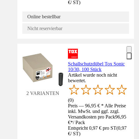
€
/
ST
)
Online bestellbar
Nicht reservierbar
Schallschutzdübel Tox Sonic
10/30, 100 Stück
Artikel wurde noch nicht
bewertet.
2 VARIANTEN
(
0
)
Preis — 96,95 € * Alle Preise
inkl. MwSt. und ggf. zzgl.
Versandkosten pro Pack
96,95
€
*
/
Pack
Entspricht 0,97 € pro ST
(
0,97
€
/
ST
)