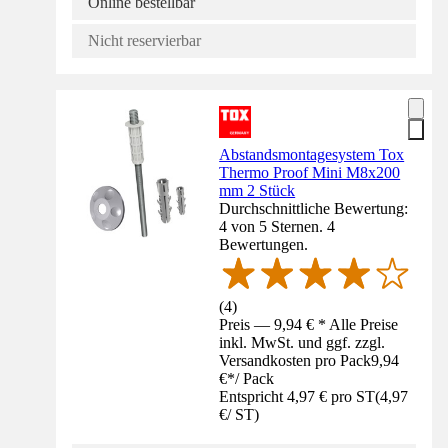
Online bestellbar
Nicht reservierbar
Abstandsmontagesystem Tox
Thermo Proof Mini M8x200
mm 2 Stück
Durchschnittliche Bewertung:
4 von 5 Sternen. 4
Bewertungen.
(
4
)
Preis — 9,94 € * Alle Preise
inkl. MwSt. und ggf. zzgl.
Versandkosten pro Pack
9,94
€
*
/
Pack
Entspricht 4,97 € pro ST
(
4,97
€
/
ST
)