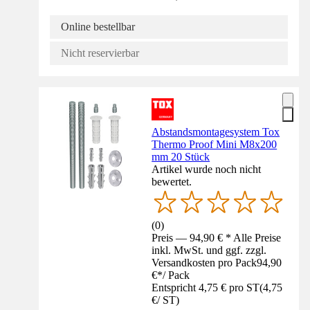
Online bestellbar
Nicht reservierbar
Abstandsmontagesystem Tox
Thermo Proof Mini M8x200
mm 20 Stück
Artikel wurde noch nicht
bewertet.
(
0
)
Preis — 94,90 € * Alle Preise
inkl. MwSt. und ggf. zzgl.
Versandkosten pro Pack
94,90
€
*
/
Pack
Entspricht 4,75 € pro ST
(
4,75
€
/
ST
)