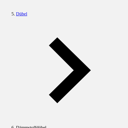
Dübel
Dämmstoffdübel