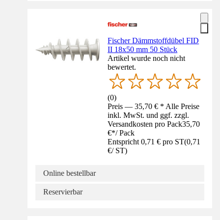
Fischer Dämmstoffdübel FID
II 18x50 mm 50 Stück
Artikel wurde noch nicht
bewertet.
(
0
)
Preis — 35,70 € * Alle Preise
inkl. MwSt. und ggf. zzgl.
Versandkosten pro Pack
35,70
€
*
/
Pack
Entspricht 0,71 € pro ST
(
0,71
€
/
ST
)
Online bestellbar
Reservierbar