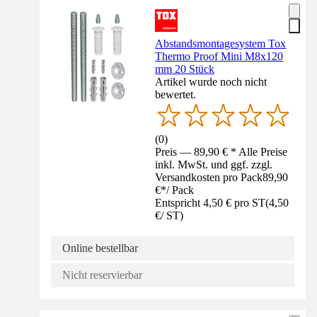
Abstandsmontagesystem Tox
Thermo Proof Mini M8x120
mm 20 Stück
Artikel wurde noch nicht
bewertet.
(
0
)
Preis — 89,90 € * Alle Preise
inkl. MwSt. und ggf. zzgl.
Versandkosten pro Pack
89,90
€
*
/
Pack
Entspricht 4,50 € pro ST
(
4,50
€
/
ST
)
Online bestellbar
Nicht reservierbar