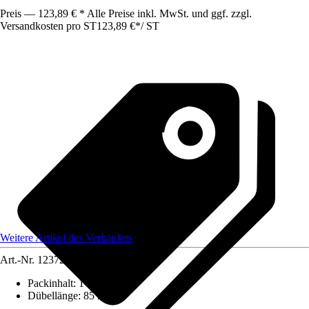
Preis — 123,89 € * Alle Preise inkl. MwSt. und ggf. zzgl.
Versandkosten pro ST
123,89 €
*
/
ST
Weitere Artikel des Verkäufers
Art.-Nr.
12372769
Packinhalt
:
1 Stück
Dübellänge
:
85 mm