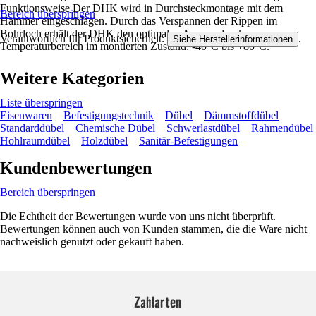
Funktionsweise Der DHK wird in Durchsteckmontage mit dem
Bereich überspringen
Hammer eingeschlagen. Durch das Verspannen der Rippen im
Bohrloch erhält der DHK den optimalen Anpressdruck.
Verantwortlich für Produktsicherheit:
.
Siehe Herstellerinformationen
Temperaturbereich im montierten Zustand: -40°C bis +80°C.
Weitere Kategorien
Liste überspringen
Eisenwaren
Befestigungstechnik
Dübel
Dämmstoffdübel
Standarddübel
Chemische Dübel
Schwerlastdübel
Rahmendübel
Hohlraumdübel
Holzdübel
Sanitär-Befestigungen
Kundenbewertungen
Bereich überspringen
Die Echtheit der Bewertungen wurde von uns nicht überprüft.
Bewertungen können auch von Kunden stammen, die die Ware nicht
nachweislich genutzt oder gekauft haben.
Zahlarten