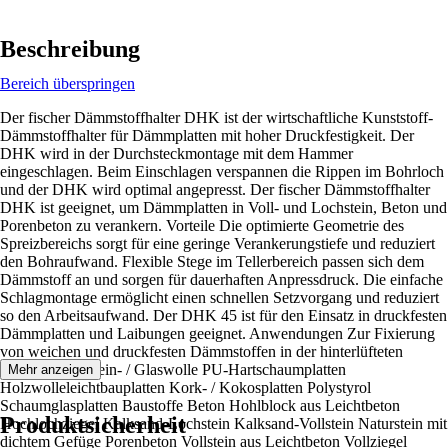
Beschreibung
Bereich überspringen
Der fischer Dämmstoffhalter DHK ist der wirtschaftliche Kunststoff-
Dämmstoffhalter für Dämmplatten mit hoher Druckfestigkeit. Der
DHK wird in der Durchsteckmontage mit dem Hammer
eingeschlagen. Beim Einschlagen verspannen die Rippen im Bohrloch
und der DHK wird optimal angepresst. Der fischer Dämmstoffhalter
DHK ist geeignet, um Dämmplatten in Voll- und Lochstein, Beton und
Porenbeton zu verankern. Vorteile Die optimierte Geometrie des
Spreizbereichs sorgt für eine geringe Verankerungstiefe und reduziert
den Bohraufwand. Flexible Stege im Tellerbereich passen sich dem
Dämmstoff an und sorgen für dauerhaften Anpressdruck. Die einfache
Schlagmontage ermöglicht einen schnellen Setzvorgang und reduziert
so den Arbeitsaufwand. Der DHK 45 ist für den Einsatz in druckfesten
Dämmplatten und Laibungen geeignet. Anwendungen Zur Fixierung
von weichen und druckfesten Dämmstoffen in der hinterlüfteten
Fassade wie: Stein- / Glaswolle PU-Hartschaumplatten
Mehr anzeigen
Holzwolleleichtbauplatten Kork- / Kokosplatten Polystyrol
Schaumglasplatten Baustoffe Beton Hohlblock aus Leichtbeton
Produktsicherheit
Hochlochziegel Kalksand-Lochstein Kalksand-Vollstein Naturstein mit
dichtem Gefüge Porenbeton Vollstein aus Leichtbeton Vollziegel