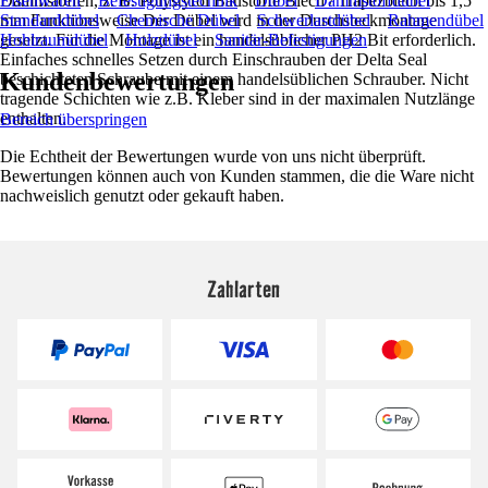
Dämmstoffen, z. B. Polystyrol Baustoffe Blech / Trapezblech bis 1,5
Eisenwaren
Befestigungstechnik
Dübel
Dämmstoffdübel
mm Funktionsweise Der Dübel wird in der Durchsteckmontage
Standarddübel
Chemische Dübel
Schwerlastdübel
Rahmendübel
gesetzt. Für die Montage ist ein handelsüblicher PH2 Bit erforderlich.
Hohlraumdübel
Holzdübel
Sanitär-Befestigungen
Einfaches schnelles Setzen durch Einschrauben der Delta Seal
Kundenbewertungen
beschichteten Schraube mit einem handelsüblichen Schrauber. Nicht
tragende Schichten wie z.B. Kleber sind in der maximalen Nutzlänge
enthalten.
Bereich überspringen
Die Echtheit der Bewertungen wurde von uns nicht überprüft.
Bewertungen können auch von Kunden stammen, die die Ware nicht
nachweislich genutzt oder gekauft haben.
Zahlarten