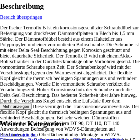
Beschreibung
Bereich überspringen
Der fischer Termofix B ist ein korrosionsgeschützter Schraubdübel zur
Befestigung von druckfesten Dämmstoffplatten in Blech bis 1,5 mm
Stärke. Der Dämmstoffdübel besteht aus einem Halteteller aus
Polypropylen und einer vormontierten Bohrschraube. Die Schraube ist
mit einer Delta-Seal-Beschichtung gegen Korrosion geschützt und
bietet dauerhafte Sicherheit. Der Termofix B wird mit einem Akku-
Bohrschrauber in der Durchsteckmontage ohne Vorbohren gesetzt. Die
vormontierte Schraube spart Zeit. Der Schraubenkopf wird mit der
Verschlusskugel gegen den Wärmeverlust abgedichtet. Der flexible
Kopf gleicht die thermisch bedingten Spannungen aus und verhindert
Beschädigungen. Vorteile Die vormontierte Schraube verkürzt die
Verarbeitungszeit. Hoher Korrosionsschutz der Schraube durch die
Delta-Seal-Beschichtung. Das bedeutet Sicherheit über Jahre hinweg.
Durch die Verschluss Kugel entsteht eine Luftsäule über dem
Schraubenkopf. Diese verringert die Transmissionswärmeverluste. Der
Mehr anzeigen
flexible Kopf gleicht die thermisch bedingten Spannungen aus und
verhindert Beschädigungen. Bei sehr weichen Dämmstoffen
Weitere Kategorien
kombinierbar mit den Dämmtellern DT 90, DT 110, DT 140.
Anwendungen Befestigung von WDVS-Dämmplatten auf
Blechuntergründen Oberflächenbündige Montage in WDVS-
Liste überspringen