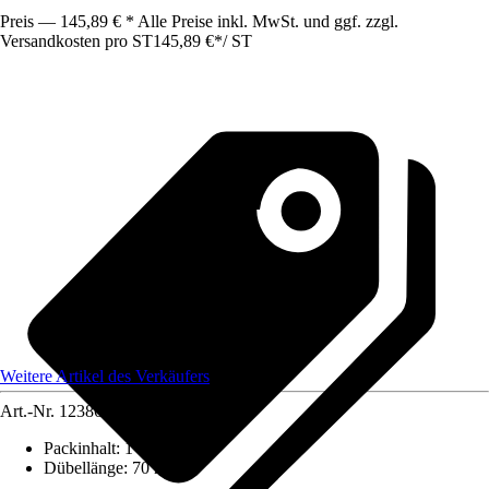
Preis — 145,89 € * Alle Preise inkl. MwSt. und ggf. zzgl.
Versandkosten pro ST
145,89 €
*
/
ST
Weitere Artikel des Verkäufers
Art.-Nr.
12386279
Packinhalt
:
1 Stück
Dübellänge
:
70 mm