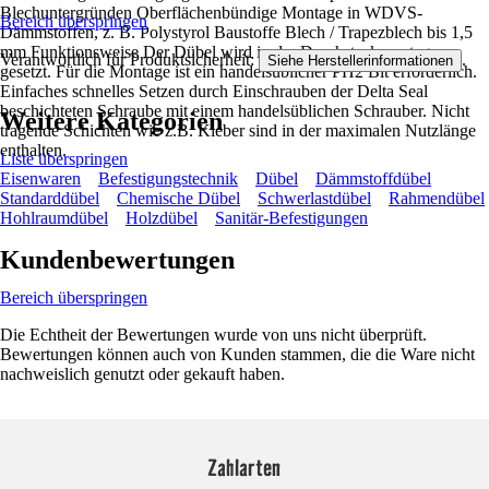
Blechuntergründen Oberflächenbündige Montage in WDVS-
Bereich überspringen
Dämmstoffen, z. B. Polystyrol Baustoffe Blech / Trapezblech bis 1,5
mm Funktionsweise Der Dübel wird in der Durchsteckmontage
Verantwortlich für Produktsicherheit:
.
Siehe Herstellerinformationen
gesetzt. Für die Montage ist ein handelsüblicher PH2 Bit erforderlich.
Einfaches schnelles Setzen durch Einschrauben der Delta Seal
beschichteten Schraube mit einem handelsüblichen Schrauber. Nicht
Weitere Kategorien
tragende Schichten wie z.B. Kleber sind in der maximalen Nutzlänge
enthalten.
Liste überspringen
Eisenwaren
Befestigungstechnik
Dübel
Dämmstoffdübel
Standarddübel
Chemische Dübel
Schwerlastdübel
Rahmendübel
Hohlraumdübel
Holzdübel
Sanitär-Befestigungen
Kundenbewertungen
Bereich überspringen
Die Echtheit der Bewertungen wurde von uns nicht überprüft.
Bewertungen können auch von Kunden stammen, die die Ware nicht
nachweislich genutzt oder gekauft haben.
Zahlarten