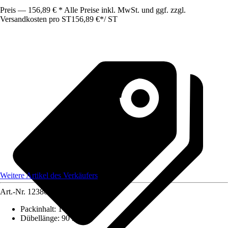
Preis — 156,89 € * Alle Preise inkl. MwSt. und ggf. zzgl.
Versandkosten pro ST
156,89 €
*
/
ST
Weitere Artikel des Verkäufers
Art.-Nr.
12386299
Packinhalt
:
1 Stück
Dübellänge
:
90 mm