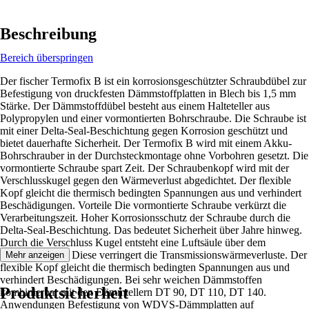
Beschreibung
Bereich überspringen
Der fischer Termofix B ist ein korrosionsgeschützter Schraubdübel zur
Befestigung von druckfesten Dämmstoffplatten in Blech bis 1,5 mm
Stärke. Der Dämmstoffdübel besteht aus einem Halteteller aus
Polypropylen und einer vormontierten Bohrschraube. Die Schraube ist
mit einer Delta-Seal-Beschichtung gegen Korrosion geschützt und
bietet dauerhafte Sicherheit. Der Termofix B wird mit einem Akku-
Bohrschrauber in der Durchsteckmontage ohne Vorbohren gesetzt. Die
vormontierte Schraube spart Zeit. Der Schraubenkopf wird mit der
Verschlusskugel gegen den Wärmeverlust abgedichtet. Der flexible
Kopf gleicht die thermisch bedingten Spannungen aus und verhindert
Beschädigungen. Vorteile Die vormontierte Schraube verkürzt die
Verarbeitungszeit. Hoher Korrosionsschutz der Schraube durch die
Delta-Seal-Beschichtung. Das bedeutet Sicherheit über Jahre hinweg.
Durch die Verschluss Kugel entsteht eine Luftsäule über dem
Schraubenkopf. Diese verringert die Transmissionswärmeverluste. Der
Mehr anzeigen
flexible Kopf gleicht die thermisch bedingten Spannungen aus und
verhindert Beschädigungen. Bei sehr weichen Dämmstoffen
Produktsicherheit
kombinierbar mit den Dämmtellern DT 90, DT 110, DT 140.
Anwendungen Befestigung von WDVS-Dämmplatten auf