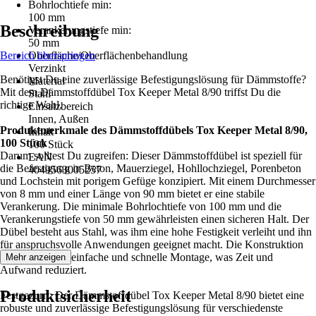
Bohrlochtiefe min:
100 mm
Beschreibung
Verankerungstiefe min:
50 mm
Bereich überspringen
Oberfläche/Oberflächenbehandlung
Verzinkt
Benötigst Du eine zuverlässige Befestigungslösung für Dämmstoffe?
Material
Mit dem Dämmstoffdübel Tox Keeper Metal 8/90 triffst Du die
Stahl
richtige Wahl.
Einsatzbereich
Innen, Außen
Produktmerkmale des Dämmstoffdübels Tox Keeper Metal 8/90,
Inhalt
100 Stück
100 Stück
Darum solltest Du zugreifen: Dieser Dämmstoffdübel ist speziell für
EAN
die Befestigung in Beton, Mauerziegel, Hohllochziegel, Porenbeton
4049563005257
und Lochstein mit porigem Gefüge konzipiert. Mit einem Durchmesser
von 8 mm und einer Länge von 90 mm bietet er eine stabile
Verankerung. Die minimale Bohrlochtiefe von 100 mm und die
Verankerungstiefe von 50 mm gewährleisten einen sicheren Halt. Der
Dübel besteht aus Stahl, was ihm eine hohe Festigkeit verleiht und ihn
für anspruchsvolle Anwendungen geeignet macht. Die Konstruktion
ermöglicht eine einfache und schnelle Montage, was Zeit und
Mehr anzeigen
Aufwand reduziert.
Produktsicherheit
Festgezurrt: Der Dämmstoffdübel Tox Keeper Metal 8/90 bietet eine
robuste und zuverlässige Befestigungslösung für verschiedenste