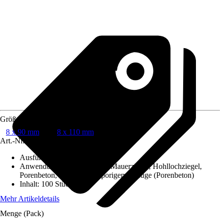
Größe
8 x 90 mm
8 x 110 mm
Art.-Nr.
6649492
Ausführung
:
Dämmstoffdübel
Anwendungsbereich
:
Beton, Mauerziegel, Hohllochziegel,
Porenbeton, Lochstein m. porigem Gefüge (Porenbeton)
Inhalt
:
100 Stück
Mehr Artikeldetails
Menge (Pack)