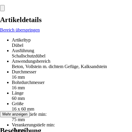
Artikeldetails
Bereich überspringen
Artikeltyp
Dübel
Ausführung
Schallschutzdübel
Anwendungsbereich
Beton, Vollstein m. dichtem Gefüge, Kalksandstein
Durchmesser
16 mm
Bohrdurchmesser
16 mm
Länge
60 mm
Größe
16 x 60 mm
Bohrlochtiefe min:
Mehr anzeigen
75 mm
Verankerungstiefe min:
Beschreibung
60 mm