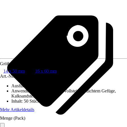
Größe
14 x 50 mm
16 x 60 mm
Art.-Nr.
12522891
Ausführung
:
Schallschutzdübel
Anwendungsbereich
:
Beton, Vollstein m. dichtem Gefüge,
Kalksandstein
Inhalt
:
50 Stück
Mehr Artikeldetails
Menge (Pack)