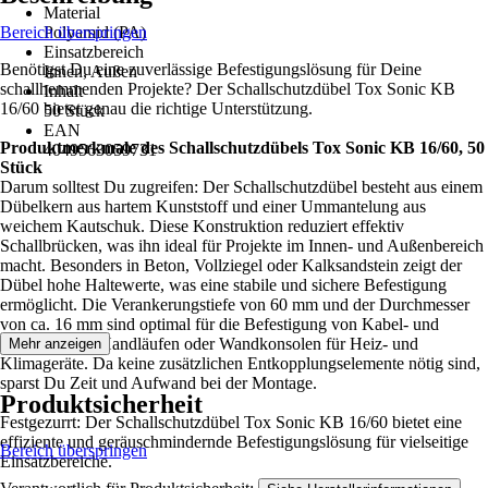
Material
Bereich überspringen
Polyamid (PA)
Einsatzbereich
Benötigst Du eine zuverlässige Befestigungslösung für Deine
Innen, Außen
schallhemmenden Projekte? Der Schallschutzdübel Tox Sonic KB
Inhalt
16/60 bietet genau die richtige Unterstützung.
50 Stück
EAN
Produktmerkmale des Schallschutzdübels Tox Sonic KB 16/60, 50
4049563059731
Stück
Darum solltest Du zugreifen: Der Schallschutzdübel besteht aus einem
Dübelkern aus hartem Kunststoff und einer Ummantelung aus
weichem Kautschuk. Diese Konstruktion reduziert effektiv
Schallbrücken, was ihn ideal für Projekte im Innen- und Außenbereich
macht. Besonders in Beton, Vollziegel oder Kalksandstein zeigt der
Dübel hohe Haltewerte, was eine stabile und sichere Befestigung
ermöglicht. Die Verankerungstiefe von 60 mm und der Durchmesser
von ca. 16 mm sind optimal für die Befestigung von Kabel- und
Rohrschellen, Handläufen oder Wandkonsolen für Heiz- und
Mehr anzeigen
Klimageräte. Da keine zusätzlichen Entkopplungselemente nötig sind,
sparst Du Zeit und Aufwand bei der Montage.
Produktsicherheit
Festgezurrt: Der Schallschutzdübel Tox Sonic KB 16/60 bietet eine
effiziente und geräuschmindernde Befestigungslösung für vielseitige
Bereich überspringen
Einsatzbereiche.