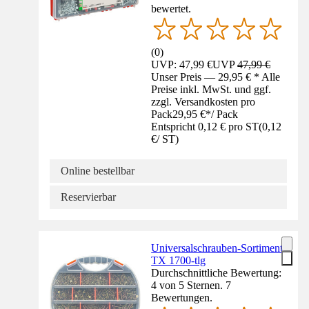
bewertet.
(
0
)
UVP: 47,99 €
UVP
47,99 €
Unser Preis — 29,95 € * Alle
Preise inkl. MwSt. und ggf.
zzgl. Versandkosten pro
Pack
29,95 €
*
/
Pack
Entspricht 0,12 € pro ST
(
0,12
€
/
ST
)
Online bestellbar
Reservierbar
Universalschrauben-Sortiment
TX 1700-tlg
Durchschnittliche Bewertung:
4 von 5 Sternen. 7
Bewertungen.