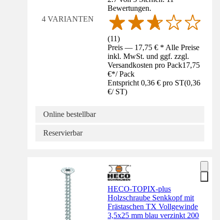
Bewertungen.
4 VARIANTEN
(
11
)
Preis — 17,75 € * Alle Preise
inkl. MwSt. und ggf. zzgl.
Versandkosten pro Pack
17,75
€
*
/
Pack
Entspricht 0,36 € pro ST
(
0,36
€
/
ST
)
Online bestellbar
Reservierbar
HECO-TOPIX-plus
Holzschraube Senkkopf mit
Frästaschen TX Vollgewinde
3,5x25 mm blau verzinkt 200