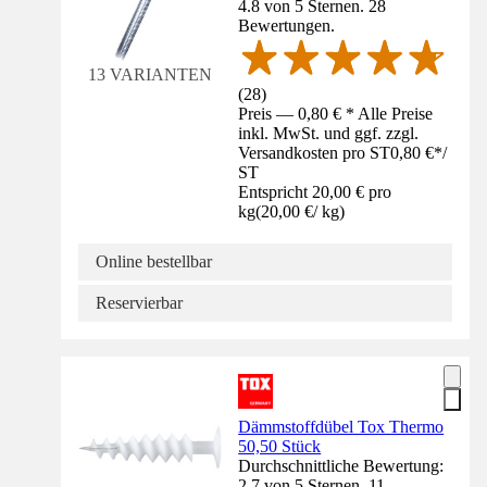
4.8 von 5 Sternen. 28
Bewertungen.
13 VARIANTEN
(
28
)
Preis — 0,80 € * Alle Preise
inkl. MwSt. und ggf. zzgl.
Versandkosten pro ST
0,80 €
*
/
ST
Entspricht 20,00 € pro
kg
(
20,00 €
/
kg
)
Online bestellbar
Reservierbar
Dämmstoffdübel Tox Thermo
50,50 Stück
Durchschnittliche Bewertung:
2.7 von 5 Sternen. 11