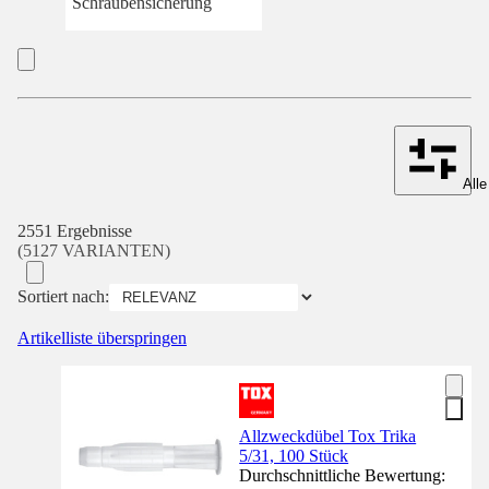
Schraubensicherung
Alle
2551 Ergebnisse
(5127 VARIANTEN)
Sortiert nach:
Artikelliste überspringen
Allzweckdübel Tox Trika
5/31, 100 Stück
Durchschnittliche Bewertung: