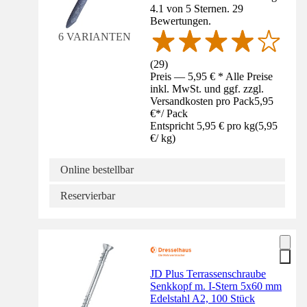
4.1 von 5 Sternen. 29
Bewertungen.
6 VARIANTEN
(
29
)
Preis — 5,95 € * Alle Preise
inkl. MwSt. und ggf. zzgl.
Versandkosten pro Pack
5,95
€
*
/
Pack
Entspricht 5,95 € pro kg
(
5,95
€
/
kg
)
Online bestellbar
Reservierbar
JD Plus Terrassenschraube
Senkkopf m. I-Stern 5x60 mm
Edelstahl A2, 100 Stück