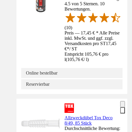
4.5 von 5 Sternen. 10
Bewertungen.
(
10
)
Preis — 17,45 € * Alle Preise
inkl. MwSt. und ggf. zzgl.
Versandkosten pro ST
17,45
€
*
/
ST
Entspricht 105,76 € pro
l
(
105,76 €
/
l
)
Online bestellbar
Reservierbar
Allzweckdübel Tox Deco
8/49, 85 Stück
Durchschnittliche Bewertung: