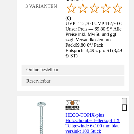
3 VARIANTEN
(
0
)
UVP: 112,70 €
UVP
112,70 €
Unser Preis — 69,80 € * Alle
Preise inkl. MwSt. und ggf.
zzgl. Versandkosten pro
Pack
69,80 €
*
/
Pack
Entspricht 3,49 € pro ST
(
3,49
€
/
ST
)
Online bestellbar
Reservierbar
HECO-TOPIX-plus
Holzschraube Tellerkopf TX
Teilgewinde 6x100 mm blau
verzinkt 100 Stück