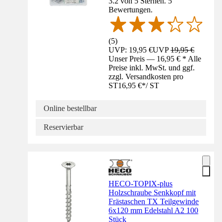
3.2 von 5 Sternen. 5
Bewertungen.
(
5
)
UVP: 19,95 €
UVP
19,95 €
Unser Preis — 16,95 € * Alle
Preise inkl. MwSt. und ggf.
zzgl. Versandkosten pro
ST
16,95 €
*
/
ST
Online bestellbar
Reservierbar
HECO-TOPIX-plus
Holzschraube Senkkopf mit
Frästaschen TX Teilgewinde
6x120 mm Edelstahl A2 100
Stück