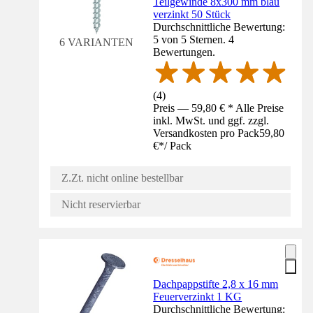
Teilgewinde 8x300 mm blau
verzinkt 50 Stück
Durchschnittliche Bewertung:
5 von 5 Sternen. 4
6 VARIANTEN
Bewertungen.
(
4
)
Preis — 59,80 € * Alle Preise
inkl. MwSt. und ggf. zzgl.
Versandkosten pro Pack
59,80
€
*
/
Pack
Z.Zt. nicht online bestellbar
Nicht reservierbar
Dachpappstifte 2,8 x 16 mm
Feuerverzinkt 1 KG
Durchschnittliche Bewertung: