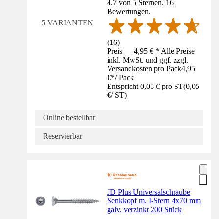
4.7 von 5 Sternen. 16
Bewertungen.
5 VARIANTEN
(
16
)
Preis — 4,95 € * Alle Preise
inkl. MwSt. und ggf. zzgl.
Versandkosten pro Pack
4,95
€
*
/
Pack
Entspricht 0,05 € pro ST
(
0,05
€
/
ST
)
Online bestellbar
Reservierbar
JD Plus Universalschraube
Senkkopf m. I-Stern 4x70 mm
galv. verzinkt 200 Stück