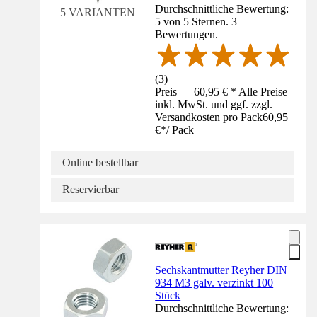
Durchschnittliche Bewertung:
5 VARIANTEN
5 von 5 Sternen. 3
Bewertungen.
(
3
)
Preis — 60,95 € * Alle Preise
inkl. MwSt. und ggf. zzgl.
Versandkosten pro Pack
60,95
€
*
/
Pack
Online bestellbar
Reservierbar
Sechskantmutter Reyher DIN
934 M3 galv. verzinkt 100
Stück
Durchschnittliche Bewertung: