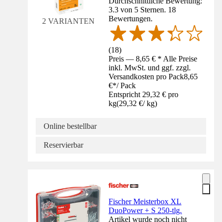
Durchschnittliche Bewertung:
3.3 von 5 Sternen. 18
Bewertungen.
2 VARIANTEN
(
18
)
Preis — 8,65 € * Alle Preise
inkl. MwSt. und ggf. zzgl.
Versandkosten pro Pack
8,65
€
*
/
Pack
Entspricht 29,32 € pro
kg
(
29,32 €
/
kg
)
Online bestellbar
Reservierbar
Fischer Meisterbox XL
DuoPower + S 250-tlg.
Artikel wurde noch nicht