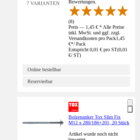
Bewertungen.
7 VARIANTEN
(
8
)
Preis — 1,45 € * Alle Preise
inkl. MwSt. und ggf. zzgl.
Versandkosten pro Pack
1,45
€
*
/
Pack
Entspricht 0,01 € pro ST
(
0,01
€
/
ST
)
Online bestellbar
Reservierbar
Bolzenanker Tox Slim Fix
M12 x 280/186+201, 20 Stück
Artikel wurde noch nicht
bewertet.