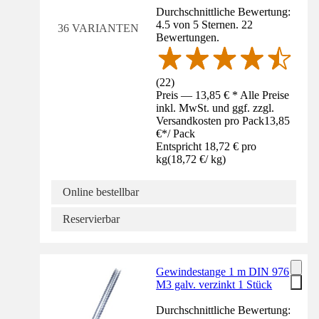
Durchschnittliche Bewertung:
4.5 von 5 Sternen. 22
36 VARIANTEN
Bewertungen.
(
22
)
Preis — 13,85 € * Alle Preise
inkl. MwSt. und ggf. zzgl.
Versandkosten pro Pack
13,85
€
*
/
Pack
Entspricht 18,72 € pro
kg
(
18,72 €
/
kg
)
Online bestellbar
Reservierbar
Gewindestange 1 m DIN 976
M3 galv. verzinkt 1 Stück
Durchschnittliche Bewertung: