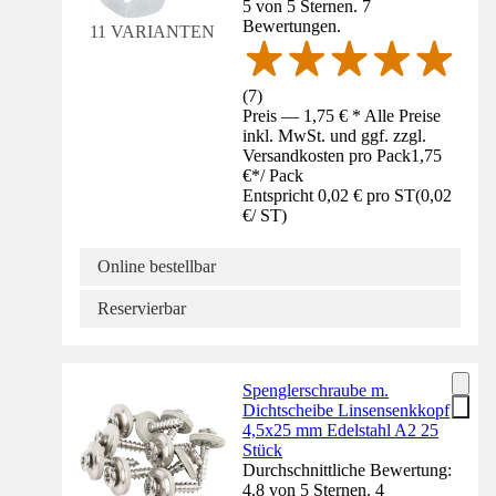
5 von 5 Sternen. 7
Bewertungen.
11 VARIANTEN
(
7
)
Preis — 1,75 € * Alle Preise
inkl. MwSt. und ggf. zzgl.
Versandkosten pro Pack
1,75
€
*
/
Pack
Entspricht 0,02 € pro ST
(
0,02
€
/
ST
)
Online bestellbar
Reservierbar
Spenglerschraube m.
Dichtscheibe Linsensenkkopf
4,5x25 mm Edelstahl A2 25
Stück
Durchschnittliche Bewertung:
4.8 von 5 Sternen. 4