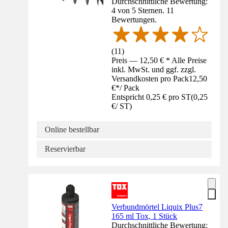
Durchschnittliche Bewertung:
4 von 5 Sternen. 11
Bewertungen.
(
11
)
Preis — 12,50 € * Alle Preise
inkl. MwSt. und ggf. zzgl.
Versandkosten pro Pack
12,50
€
*
/
Pack
Entspricht 0,25 € pro ST
(
0,25
€
/
ST
)
Online bestellbar
Reservierbar
Verbundmörtel Liquix Plus7
165 ml Tox, 1 Stück
Durchschnittliche Bewertung: