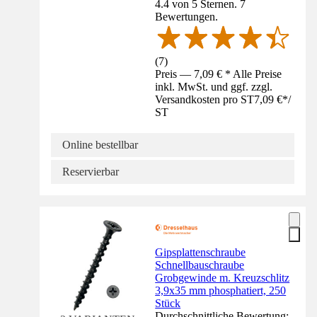
4.4 von 5 Sternen. 7
Bewertungen.
(
7
)
Preis — 7,09 € * Alle Preise
inkl. MwSt. und ggf. zzgl.
Versandkosten pro ST
7,09 €
*
/
ST
Online bestellbar
Reservierbar
Gipsplattenschraube
Schnellbauschraube
Grobgewinde m. Kreuzschlitz
3,9x35 mm phosphatiert, 250
Stück
Durchschnittliche Bewertung: