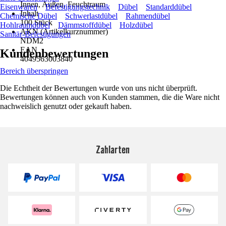
Innen, Außen, Feuchtraum
Eisenwaren
Befestigungstechnik
Dübel
Standarddübel
Inhalt
Chemische Dübel
Schwerlastdübel
Rahmendübel
100 Stück
Hohlraumdübel
Dämmstoffdübel
Holzdübel
AKN (Artikelkurznummer)
Sanitär-Befestigungen
NDM2
EAN
Kundenbewertungen
4049563003840
Bereich überspringen
Die Echtheit der Bewertungen wurde von uns nicht überprüft.
Bewertungen können auch von Kunden stammen, die die Ware nicht
nachweislich genutzt oder gekauft haben.
Zahlarten