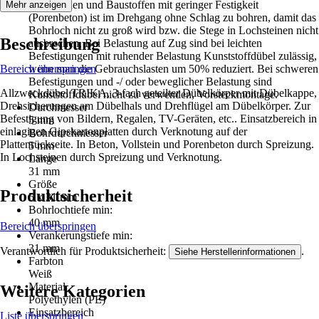
Lochsteinen und Baustoffen mit geringer Festigkeit
Mehr anzeigen
(Porenbeton) ist im Drehgang ohne Schlag zu bohren, damit das
Bohrloch nicht zu groß wird bzw. die Stege in Lochsteinen nicht
Beschreibung
ausbrechen, Bei Belastung auf Zug sind bei leichten
Befestigungen mit ruhender Belastung Kunststoffdübel zulässig,
Bereich überspringen
wenn man die Gebrauchslasten um 50% reduziert. Bei schweren
Befestigungen und -/ oder beweglicher Belastung sind
Allzweckdübel TRIKA, 3-fach geteilter Dübelkörper mit Dübelkappe,
Kunststoffdübel nicht zu verwenden, Vorsteckmontage.
Drehsicherungen am Dübelhals und Drehflügel am Dübelkörper. Zur
Durchmesser
Befestigung von Bildern, Regalen, TV-Geräten, etc.. Einsatzbereich in
5 mm
einlagigen Gipskartonplatten durch Verknotung auf der
Bohrdurchmesser
Plattenrückseite. In Beton, Vollstein und Porenbeton durch Spreizung.
5 mm
In Lochsteinen durch Spreizung und Verknotung.
Länge
31 mm
Größe
Produktsicherheit
5 x 31 mm
Bohrlochtiefe min:
40 mm
Bereich überspringen
Verankerungstiefe min:
31 mm
Verantwortlich für Produktsicherheit:
.
Siehe Herstellerinformationen
Farbton
Weiß
Material
Weitere Kategorien
Polyethylen (PE)
Einsatzbereich
Liste überspringen