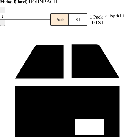
Menge (Pack)
Verkauf durch:
HORNBACH
entspricht
1 Pack
Pack
ST
100 ST