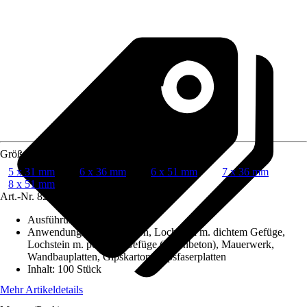
Größe
5 x 31 mm
6 x 36 mm
6 x 51 mm
7 x 36 mm
8 x 51 mm
Art.-Nr.
8229663
Ausführung
:
Allzweckdübel
Anwendungsbereich
:
Beton, Lochstein m. dichtem Gefüge,
Lochstein m. porigem Gefüge (Porenbeton), Mauerwerk,
Wandbauplatten, Gipskarton, Gipsfaserplatten
Inhalt
:
100 Stück
Mehr Artikeldetails