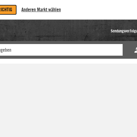
RICHTIG
Anderen Markt wählen
Sendungsverfolg