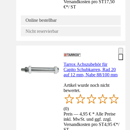
Versandkosten pro ST
17,50
€
*
/
ST
Online bestellbar
Nicht reservierbar
Tarrox Achszubehör für
Capito Schubkarren, Rad 20
auf 12 mm, Nabe 88/100 mm
Artikel wurde noch nicht
bewertet.
(
0
)
Preis — 4,95 € * Alle Preise
inkl. MwSt. und ggf. zzgl.
Versandkosten pro ST
4,95 €
*
/
ST