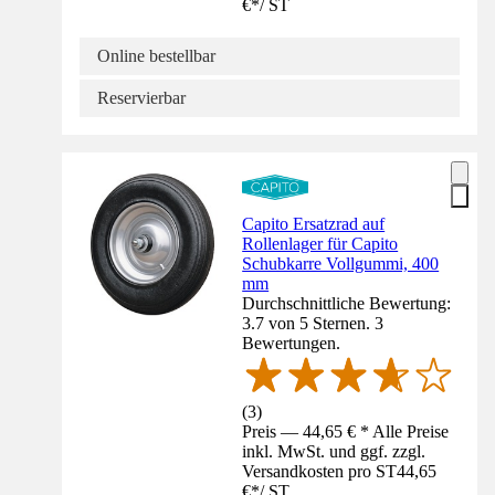
€
*
/
ST
Online bestellbar
Reservierbar
Capito Ersatzrad auf
Rollenlager für Capito
Schubkarre Vollgummi, 400
mm
Durchschnittliche Bewertung:
3.7 von 5 Sternen. 3
Bewertungen.
(
3
)
Preis — 44,65 € * Alle Preise
inkl. MwSt. und ggf. zzgl.
Versandkosten pro ST
44,65
€
*
/
ST