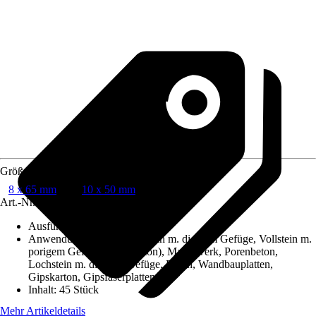
Größe
8 x 65 mm
10 x 50 mm
Art.-Nr.
12677475
Ausführung
:
Allzweckdübel
Anwendungsbereich
:
Vollstein m. dichtem Gefüge, Vollstein m.
porigem Gefüge (Porenbeton), Mauerwerk, Porenbeton,
Lochstein m. dichtem Gefüge, Beton, Wandbauplatten,
Gipskarton, Gipsfaserplatten
Inhalt
:
45 Stück
Mehr Artikeldetails