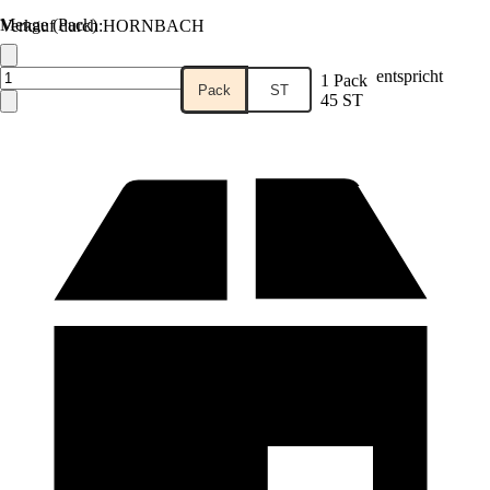
Menge (Pack)
Verkauf durch:
HORNBACH
entspricht
1 Pack
Pack
ST
45 ST