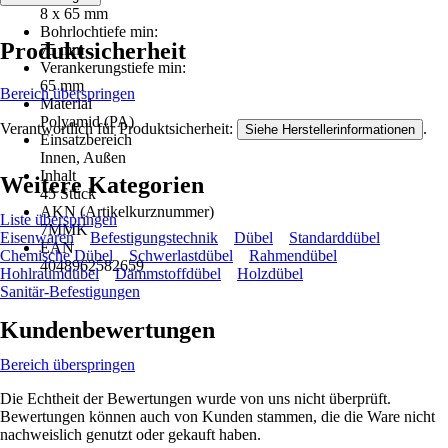
8 x 65 mm
Bohrlochtiefe min:
Produktsicherheit
75 mm
Verankerungstiefe min:
65 mm
Bereich überspringen
Material
Polyamid (PA)
Verantwortlich für Produktsicherheit:
.
Siehe Herstellerinformationen
Einsatzbereich
Innen, Außen
Inhalt
Weitere Kategorien
45 Stück
AKN (Artikelkurznummer)
Liste überspringen
7MMK
Eisenwaren
Befestigungstechnik
Dübel
Standarddübel
EAN
Chemische Dübel
Schwerlastdübel
Rahmendübel
4048962582659
Hohlraumdübel
Dämmstoffdübel
Holzdübel
Sanitär-Befestigungen
Kundenbewertungen
Bereich überspringen
Die Echtheit der Bewertungen wurde von uns nicht überprüft.
Bewertungen können auch von Kunden stammen, die die Ware nicht
nachweislich genutzt oder gekauft haben.