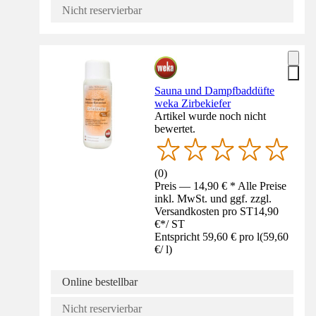
Nicht reservierbar
Sauna und Dampfbaddüfte
weka Zirbekiefer
Artikel wurde noch nicht
bewertet.
(
0
)
Preis — 14,90 € * Alle Preise
inkl. MwSt. und ggf. zzgl.
Versandkosten pro ST
14,90
€
*
/
ST
Entspricht 59,60 € pro l
(
59,60
€
/
l
)
Online bestellbar
Nicht reservierbar