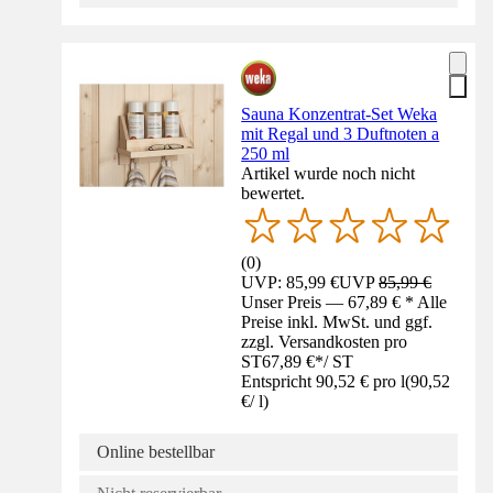
Sauna Konzentrat-Set Weka
mit Regal und 3 Duftnoten a
250 ml
Artikel wurde noch nicht
bewertet.
(
0
)
UVP: 85,99 €
UVP
85,99 €
Unser Preis — 67,89 € * Alle
Preise inkl. MwSt. und ggf.
zzgl. Versandkosten pro
ST
67,89 €
*
/
ST
Entspricht 90,52 € pro l
(
90,52
€
/
l
)
Online bestellbar