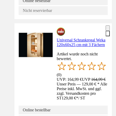
Online bestellbar
Nicht reservierbar
Universal Schrankregal Weka
120x60x25 cm mit 3 Fächern
Artikel wurde noch nicht
bewertet.
(
0
)
UVP: 164,99 €
UVP
164,99 €
Unser Preis — 129,00 € * Alle
Preise inkl. MwSt. und ggf.
zzgl. Versandkosten pro
ST
129,00 €
*
/
ST
Online bestellbar