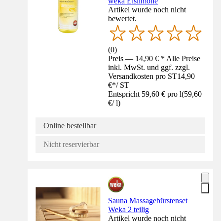
weka Eislimone
Artikel wurde noch nicht
bewertet.
(
0
)
Preis — 14,90 € * Alle Preise
inkl. MwSt. und ggf. zzgl.
Versandkosten pro ST
14,90
€
*
/
ST
Entspricht 59,60 € pro l
(
59,60
€
/
l
)
Online bestellbar
Nicht reservierbar
Sauna Massagebürstenset
Weka 2 teilig
Artikel wurde noch nicht