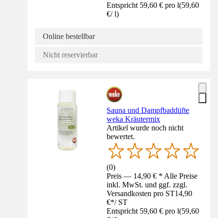
Entspricht 59,60 € pro l
(
59,60
€
/
l
)
Online bestellbar
Nicht reservierbar
Sauna und Dampfbaddüfte
weka Kräutermix
Artikel wurde noch nicht
bewertet.
(
0
)
Preis — 14,90 € * Alle Preise
inkl. MwSt. und ggf. zzgl.
Versandkosten pro ST
14,90
€
*
/
ST
Entspricht 59,60 € pro l
(
59,60