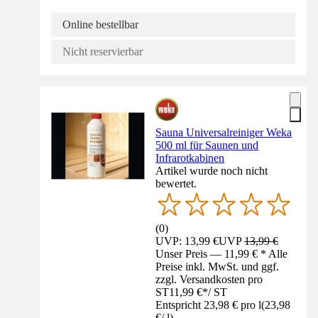
Online bestellbar
Nicht reservierbar
Sauna Universalreiniger Weka
500 ml für Saunen und
Infrarotkabinen
Artikel wurde noch nicht
bewertet.
(
0
)
UVP: 13,99 €
UVP
13,99 €
Unser Preis — 11,99 € * Alle
Preise inkl. MwSt. und ggf.
zzgl. Versandkosten pro
ST
11,99 €
*
/
ST
Entspricht 23,98 € pro l
(
23,98
€
/
l
)