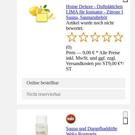
Home Deluxe - Duftplättchen
LIMA für Ionisator - Zitrone I
Sauna, Saunazubehör
Artikel wurde noch nicht
bewertet.
(
0
)
Preis — 9,00 € * Alle Preise
inkl. MwSt. und ggf. zzgl.
Versandkosten pro ST
9,00 €
*
/
ST
Online bestellbar
Nicht reservierbar
Sauna und Dampfbaddüfte
Weka Rosmarin