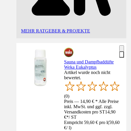
MEHR RATGEBER & PROJEKTE
Sauna und Dampfbaddüfte
Weka Eukalyptus
Artikel wurde noch nicht
bewertet.
(
0
)
Preis — 14,90 € * Alle Preise
inkl. MwSt. und ggf. zzgl.
Versandkosten pro ST
14,90
€
*
/
ST
Entspricht 59,60 € pro l
(
59,60
€
/
l
)