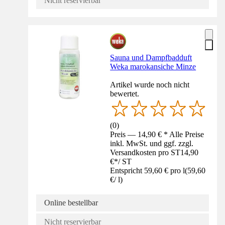
Nicht reservierbar
Sauna und Dampfbadduft
Weka marokansiche Minze
Artikel wurde noch nicht
bewertet.
(
0
)
Preis — 14,90 € * Alle Preise
inkl. MwSt. und ggf. zzgl.
Versandkosten pro ST
14,90
€
*
/
ST
Entspricht 59,60 € pro l
(
59,60
€
/
l
)
Online bestellbar
Nicht reservierbar