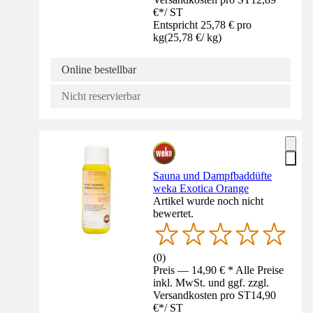
€
*
/
ST
Entspricht 25,78 € pro
kg
(
25,78 €
/
kg
)
Online bestellbar
Nicht reservierbar
Sauna und Dampfbaddüfte
weka Exotica Orange
Artikel wurde noch nicht
bewertet.
(
0
)
Preis — 14,90 € * Alle Preise
inkl. MwSt. und ggf. zzgl.
Versandkosten pro ST
14,90
€
*
/
ST