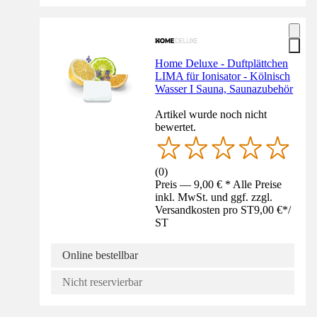
Home Deluxe - Duftplättchen
LIMA für Ionisator - Kölnisch
Wasser I Sauna, Saunazubehör
Artikel wurde noch nicht
bewertet.
(
0
)
Preis — 9,00 € * Alle Preise
inkl. MwSt. und ggf. zzgl.
Versandkosten pro ST
9,00 €
*
/
ST
Online bestellbar
Nicht reservierbar