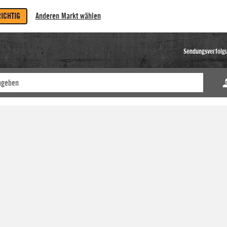
RICHTIG
Anderen Markt wählen
Sendungsverfolg