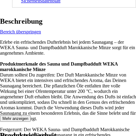
Sicherheitsdatenblatt
Beschreibung
Bereich überspringen
Erlebe ein erfrischendes Dufterlebnis bei jedem Saunagang – der
WEKA Sauna- und Dampfbadduft Marokkanische Minze sorgt für ein
angenehmes Ambiente.
Produktmerkmale des Sauna und Dampfbadduft WEKA
marokkanische Minze
Darum solltest Du zugreifen: Der Duft Marokkanische Minze von
WEKA bietet ein intensives und erfrischendes Aroma, das Deinen
Saunagang bereichert. Die pflanzlichen Öle entfalten ihre volle
Wirkung bei einer Ofentemperatur unter 200 °C, wodurch ein
angenehmer Duft erhalten bleibt. Die Anwendung des Dufts ist einfach
und unkompliziert, sodass Du schnell in den Genuss des erfrischenden
Aromas kommst. Durch die Verwendung dieses Dufts wird jeder
Saunagang zu einem besonderen Erlebnis, das die Sinne belebt und für
Entspannung sorgt.
Mehr anzeigen
Festgezurrt: Der WEKA Sauna- und Dampfbadduft Marokkanische
Produktsicherheit
Minze verwandelt Deinen Saunagang in ein erfrischendes