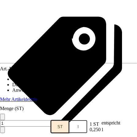
Art.-Nr.
12142467
Ausführung
:
Konzentrat
Duft
:
Minze
Anwendungsbereich
:
Saunaofen
Mehr Artikeldetails
Menge (ST)
entspricht
1 ST
ST
l
0,250 l