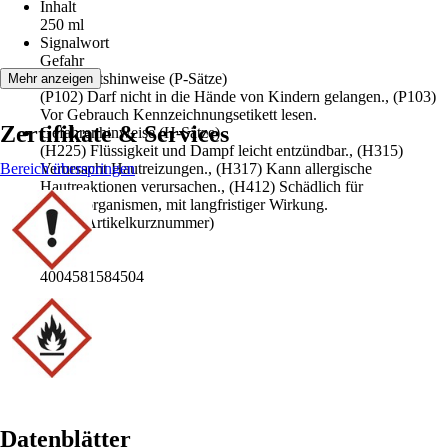
Inhalt
250 ml
Signalwort
Gefahr
Sicherheitshinweise (P-Sätze)
Mehr anzeigen
(P102) Darf nicht in die Hände von Kindern gelangen., (P103)
Vor Gebrauch Kennzeichnungsetikett lesen.
Zertifikate & Services
Gefahrenhinweise (H-Sätze)
(H225) Flüssigkeit und Dampf leicht entzündbar., (H315)
Bereich überspringen
Verursacht Hautreizungen., (H317) Kann allergische
Hautreaktionen verursachen., (H412) Schädlich für
Wasserorganismen, mit langfristiger Wirkung.
AKN (Artikelkurznummer)
3PNF
EAN
4004581584504
Datenblätter