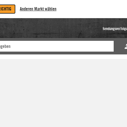
RICHTIG
Anderen Markt wählen
Sendungsverfolg