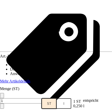
Art.-Nr.
12142469
Ausführung
:
Konzentrat
Duft
:
Rosmarin
Anwendungsbereich
:
Saunaofen
Mehr Artikeldetails
Menge (ST)
entspricht
1 ST
ST
l
0,250 l