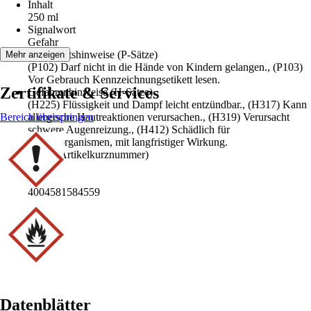
Inhalt
250 ml
Signalwort
Gefahr
Sicherheitshinweise (P-Sätze)
Mehr anzeigen
(P102) Darf nicht in die Hände von Kindern gelangen., (P103)
Vor Gebrauch Kennzeichnungsetikett lesen.
Zertifikate & Services
Gefahrenhinweise (H-Sätze)
(H225) Flüssigkeit und Dampf leicht entzündbar., (H317) Kann
Bereich überspringen
allergische Hautreaktionen verursachen., (H319) Verursacht
schwere Augenreizung., (H412) Schädlich für
Wasserorganismen, mit langfristiger Wirkung.
AKN (Artikelkurznummer)
YRS8
EAN
4004581584559
Datenblätter