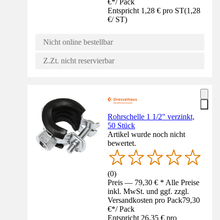
€
*
/
Pack
Entspricht 1,28 € pro ST
(
1,28
€
/
ST
)
Nicht online bestellbar
Z.Zt. nicht reservierbar
Rohrschelle 1 1/2" verzinkt,
50 Stück
Artikel wurde noch nicht
bewertet.
(
0
)
Preis — 79,30 € * Alle Preise
inkl. MwSt. und ggf. zzgl.
Versandkosten pro Pack
79,30
€
*
/
Pack
Entspricht 26,35 € pro