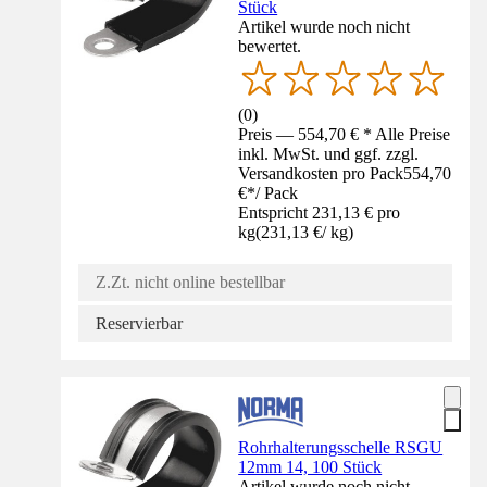
Stück
Artikel wurde noch nicht
bewertet.
(
0
)
Preis — 554,70 € * Alle Preise
inkl. MwSt. und ggf. zzgl.
Versandkosten pro Pack
554,70
€
*
/
Pack
Entspricht 231,13 € pro
kg
(
231,13 €
/
kg
)
Z.Zt. nicht online bestellbar
Reservierbar
Rohrhalterungsschelle RSGU
12mm 14, 100 Stück
Artikel wurde noch nicht