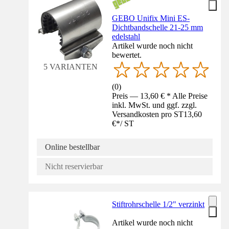
GEBO Unifix Mini ES-
Dichtbandschelle 21-25 mm
edelstahl
Artikel wurde noch nicht
bewertet.
5 VARIANTEN
(
0
)
Preis — 13,60 € * Alle Preise
inkl. MwSt. und ggf. zzgl.
Versandkosten pro ST
13,60
€
*
/
ST
Online bestellbar
Nicht reservierbar
Stiftrohrschelle 1/2" verzinkt
Artikel wurde noch nicht