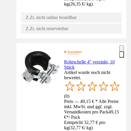
kg
(
26,35 €
/
kg
)
Z.Zt. nicht online bestellbar
Z.Zt. nicht reservierbar
Rohrschelle 4" verzinkt, 10
Stück
Artikel wurde noch nicht
bewertet.
(
0
)
Preis — 49,15 € * Alle Preise
inkl. MwSt. und ggf. zzgl.
Versandkosten pro Pack
49,15
€
*
/
Pack
Entspricht 32,77 € pro
kg
(
32,77 €
/
kg
)