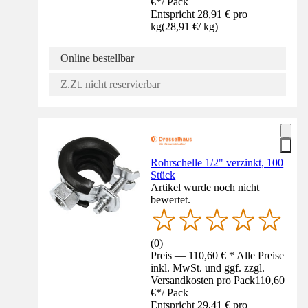
€
*
/
Pack
Entspricht 28,91 € pro
kg
(
28,91 €
/
kg
)
Online bestellbar
Z.Zt. nicht reservierbar
Rohrschelle 1/2" verzinkt, 100
Stück
Artikel wurde noch nicht
bewertet.
(
0
)
Preis — 110,60 € * Alle Preise
inkl. MwSt. und ggf. zzgl.
Versandkosten pro Pack
110,60
€
*
/
Pack
Entspricht 29,41 € pro