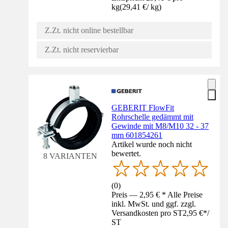
kg
(
29,41 €
/
kg
)
Z.Zt. nicht online bestellbar
Z.Zt. nicht reservierbar
GEBERIT FlowFit
Rohrschelle gedämmt mit
Gewinde mit M8/M10 32 - 37
mm 601854261
Artikel wurde noch nicht
bewertet.
8 VARIANTEN
(
0
)
Preis — 2,95 € * Alle Preise
inkl. MwSt. und ggf. zzgl.
Versandkosten pro ST
2,95 €
*
/
ST