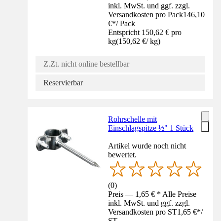
inkl. MwSt. und ggf. zzgl.
Versandkosten pro Pack
146,10
€
*
/
Pack
Entspricht 150,62 € pro
kg
(
150,62 €
/
kg
)
Z.Zt. nicht online bestellbar
Reservierbar
Rohrschelle mit
Einschlagspitze ½" 1 Stück
Artikel wurde noch nicht
bewertet.
(
0
)
Preis — 1,65 € * Alle Preise
inkl. MwSt. und ggf. zzgl.
Versandkosten pro ST
1,65 €
*
/
ST