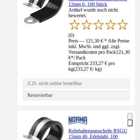
12mm 6, 100 Stück
Artikel wurde noch nicht
bewertet.
(
0
)
Preis — 121,30 € * Alle Preise
inkl. MwSt. und ggf. zzgl.
Versandkosten pro Pack
121,30
€
*
/
Pack
Entspricht 233,27 € pro
kg
(
233,27 €
/
kg
)
Z.Zt. nicht online bestellbar
Reservierbar
Rohrhalterungsschelle RSGU
15mm 40, Edelstahl, 100