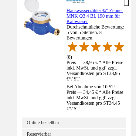
Hauswasserzähler ¾" Zenner
MNK Q3 4 BL 190 mm für
Kaltwasser
Durchschnittliche Bewertung:
5 von 5 Sternen. 8
Bewertungen.
(
8
)
Preis — 38,95 € * Alle Preise
inkl. MwSt. und ggf. zzgl.
Versandkosten pro ST
38,95
€
*
/
ST
Bei Abnahme von 10 ST:
Preis — 34,45 € * Alle Preise
inkl. MwSt. und ggf. zzgl.
Versandkosten pro ST
34,45
€
*
/
ST
Online bestellbar
Reservierbar