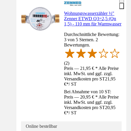
Wohnungswasserzähler ½"
Zenner ETWD Q3=2,5 (Qn
1,5) - 110 mm für Warmwasser
Durchschnittliche Bewertung:
3 von 5 Sternen. 2
Bewertungen.
(
2
)
Preis — 21,95 € * Alle Preise
inkl. MwSt. und ggf. zzgl.
Versandkosten pro ST
21,95
€
*
/
ST
Bei Abnahme von 10 ST:
Preis — 20,95 € * Alle Preise
inkl. MwSt. und ggf. zzgl.
Versandkosten pro ST
20,95
€
*
/
ST
Online bestellbar