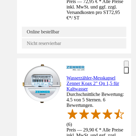
Preis — 72,95 € * Alle Preise
inkl. MwSt. und ggf. zzgl.
Versandkosten pro ST
72,95
€
*
/
ST
Online bestellbar
Nicht reservierbar
Wasserzähler-Messkapsel
Zenner Koax 2" Qn 1,5 für
Kaltwasser
Durchschnittliche Bewertung:
4.5 von 5 Sternen. 6
Bewertungen.
(
6
)
Preis — 29,90 € * Alle Preise
inkl. MwSt. und ggf. zzgl.