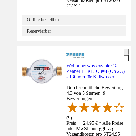
Versandkosten pro ST
20,40
€
*
/
ST
Online bestellbar
Reservierbar
Wohnungswasserzähler ¾"
Zenner ETKD Q3=4 (Qn 2,5)
- 130 mm für Kaltwasser
Durchschnittliche Bewertung:
4.3 von 5 Sternen. 9
Bewertungen.
(
9
)
Preis — 24,95 € * Alle Preise
inkl. MwSt. und ggf. zzgl.
Versandkosten pro ST
24,95