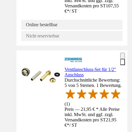
inkl. MwSt. und ggf. zzgl.
Versandkosten pro ST
107,55
€
*
/
ST
Online bestellbar
Nicht reservierbar
Ventilanschluss-Set für 1/2"
Anschluss
Durchschnittliche Bewertung:
5 von 5 Sternen. 1 Bewertung.
(
1
)
Preis — 21,95 € * Alle Preise
inkl. MwSt. und ggf. zzgl.
Versandkosten pro ST
21,95
€
*
/
ST