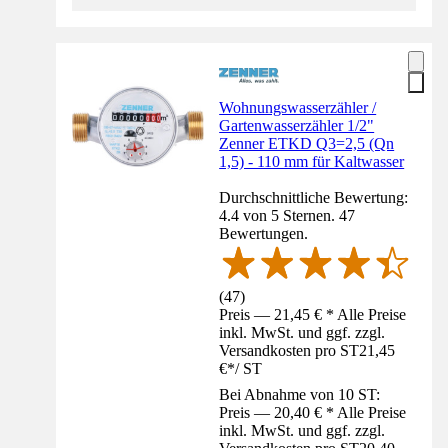
Wohnungswasserzähler /
Gartenwasserzähler 1/2"
Zenner ETKD Q3=2,5 (Qn
1,5) - 110 mm für Kaltwasser
Durchschnittliche Bewertung:
4.4 von 5 Sternen. 47
Bewertungen.
(
47
)
Preis — 21,45 € * Alle Preise
inkl. MwSt. und ggf. zzgl.
Versandkosten pro ST
21,45
€
*
/
ST
Bei Abnahme von 10 ST:
Preis — 20,40 € * Alle Preise
inkl. MwSt. und ggf. zzgl.