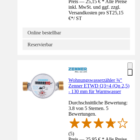
Preis — 25,15 € * Alle Preise
inkl. MwSt. und ggf. zzgl.
Versandkosten pro ST
25,15
€
*
/
ST
Online bestellbar
Reservierbar
Wohnungswasserzähler ¾"
Zenner ETWD Q3=4 (Qn 2,5)
- 130 mm für Warmwasser
Durchschnittliche Bewertung:
3.8 von 5 Sternen. 5
Bewertungen.
(
5
)
Preis — 25,95 € * Alle Preise