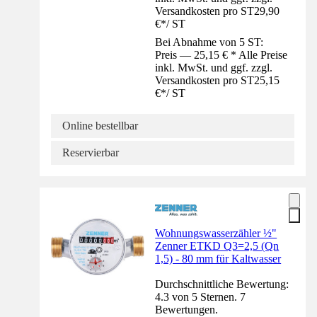
Versandkosten pro ST
29,90
€
*
/
ST
Bei Abnahme von 5 ST:
Preis — 25,15 € * Alle Preise
inkl. MwSt. und ggf. zzgl.
Versandkosten pro ST
25,15
€
*
/
ST
Online bestellbar
Reservierbar
Wohnungswasserzähler ½"
Zenner ETKD Q3=2,5 (Qn
1,5) - 80 mm für Kaltwasser
Durchschnittliche Bewertung:
4.3 von 5 Sternen. 7
Bewertungen.