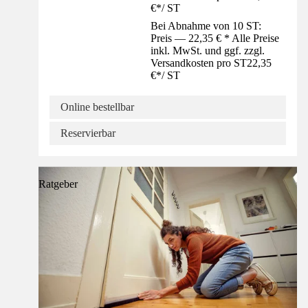
€
*
/
ST
Bei Abnahme von 10 ST:
Preis — 22,35 € * Alle Preise
inkl. MwSt. und ggf. zzgl.
Versandkosten pro ST
22,35
€
*
/
ST
Online bestellbar
Reservierbar
Ratgeber