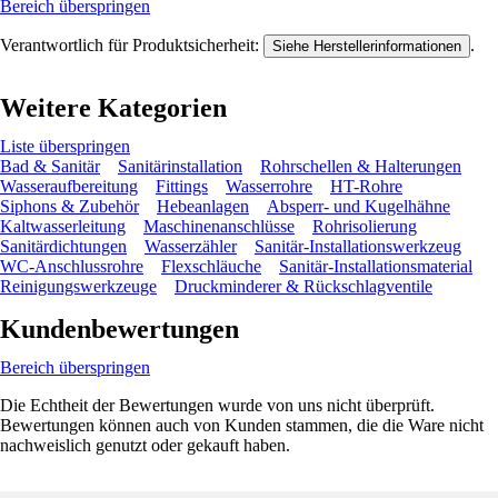
Bereich überspringen
Verantwortlich für Produktsicherheit:
.
Siehe Herstellerinformationen
Weitere Kategorien
Liste überspringen
Bad & Sanitär
Sanitärinstallation
Rohrschellen & Halterungen
Wasseraufbereitung
Fittings
Wasserrohre
HT-Rohre
Siphons & Zubehör
Hebeanlagen
Absperr- und Kugelhähne
Kaltwasserleitung
Maschinenanschlüsse
Rohrisolierung
Sanitärdichtungen
Wasserzähler
Sanitär-Installationswerkzeug
WC-Anschlussrohre
Flexschläuche
Sanitär-Installationsmaterial
Reinigungswerkzeuge
Druckminderer & Rückschlagventile
Kundenbewertungen
Bereich überspringen
Die Echtheit der Bewertungen wurde von uns nicht überprüft.
Bewertungen können auch von Kunden stammen, die die Ware nicht
nachweislich genutzt oder gekauft haben.