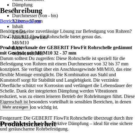
Dämpfung
Beschreibung
Ja
Durchmesser (von - bis)
Bereich überspringen
32 mm - 37 mm
Inhalt
Benötigst Du eine zuverlässige Lösung zur Befestigung von Rohren?
1 Stück
Die GEBERIT FlowFit Rohrschelle bietet genau das.
Anschlussgewinde
M8/M10
Produktmerkmale der GEBERIT FlowFit Rohrschelle gedämmt
EAN
mit Gewinde mit M8/M10 32 - 37 mm
4025416498483
Darum solltest Du zugreifen: Diese Rohrschelle ist speziell für die
Befestigung von Rohren mit einem Durchmesser von 32 bis 37 mm
konzipiert. Sie verfügt über ein Anschlussgewinde M8/M10, das eine
flexible Montage ermöglicht. Die Kombination aus Stahl und
Kunststoff sorgt für Stabilität und Langlebigkeit. Die verzinkte
Oberfläche schützt vor Korrosion und verlängert die Lebensdauer der
Schelle. Dank der integrierten Dämpfung werden Vibrationen
reduziert, was zu einem leiseren Betrieb der Rohrleitungen führt. Diese
Eigenschaft ist besonders vorteilhaft in sensiblen Bereichen, in denen
Geräuschreduktion wichtig ist.
Mehr anzeigen
Festgezurrt: Die GEBERIT FlowFit Rohrschelle überzeugt durch ihre
Produktsicherheit
robuste Bauweise und die effektive Dämpfung – ideal für eine sichere
und geräuscharme Rohrbefestigung.