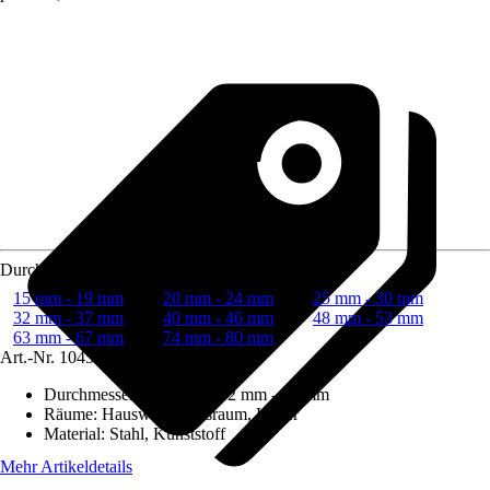
Durchmesser (von - bis)
15 mm - 19 mm
20 mm - 24 mm
25 mm - 30 mm
32 mm - 37 mm
40 mm - 46 mm
48 mm - 53 mm
63 mm - 67 mm
74 mm - 80 mm
Art.-Nr.
10458310
Durchmesser (von - bis)
:
32 mm - 37 mm
Räume
:
Hauswirtschaftsraum, Keller
Material
:
Stahl, Kunststoff
Mehr Artikeldetails