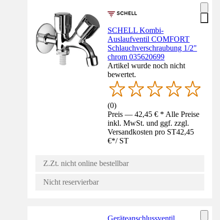
SCHELL Kombi-
Auslaufventil COMFORT
Schlauchverschraubung 1/2"
chrom 035620699
Artikel wurde noch nicht
bewertet.
(
0
)
Preis — 42,45 € * Alle Preise
inkl. MwSt. und ggf. zzgl.
Versandkosten pro ST
42,45
€
*
/
ST
Z.Zt. nicht online bestellbar
Nicht reservierbar
Geräteanschlussventil