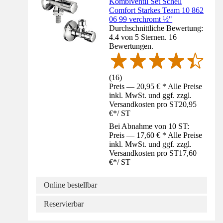
Kombiventil Set Schell
Comfort Starkes Team 10 862
06 99 verchromt ½"
Durchschnittliche Bewertung:
4.4 von 5 Sternen. 16
Bewertungen.
(
16
)
Preis — 20,95 € * Alle Preise
inkl. MwSt. und ggf. zzgl.
Versandkosten pro ST
20,95
€
*
/
ST
Bei Abnahme von 10 ST:
Preis — 17,60 € * Alle Preise
inkl. MwSt. und ggf. zzgl.
Versandkosten pro ST
17,60
€
*
/
ST
Online bestellbar
Reservierbar