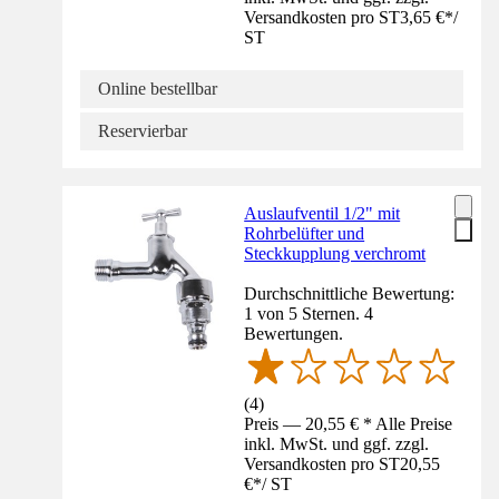
Versandkosten pro ST
3,65 €
*
/
ST
Online bestellbar
Reservierbar
Auslaufventil 1/2" mit
Rohrbelüfter und
Steckkupplung verchromt
Durchschnittliche Bewertung:
1 von 5 Sternen. 4
Bewertungen.
(
4
)
Preis — 20,55 € * Alle Preise
inkl. MwSt. und ggf. zzgl.
Versandkosten pro ST
20,55
€
*
/
ST