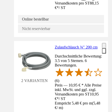
Versandkosten pro ST
88,15
€
*
/
ST
Online bestellbar
Nicht reservierbar
Zulaufschlauch ¾" 200 cm
Durchschnittliche Bewertung:
3.5 von 5 Sternen. 6
Bewertungen.
(
6
)
2 VARIANTEN
Preis — 10,95 € * Alle Preise
inkl. MwSt. und ggf. zzgl.
Versandkosten pro ST
10,95
€
*
/
ST
Entspricht 5,48 € pro m
(
5,48
€
/
m
)