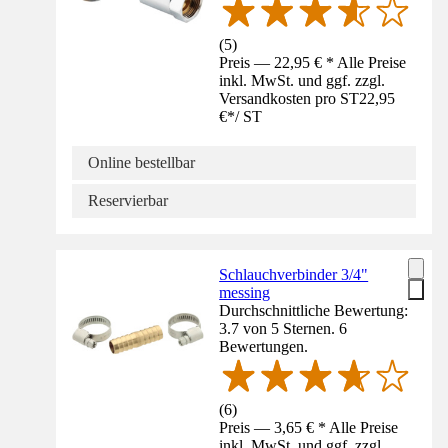
(
5
)
Preis — 22,95 € * Alle Preise
inkl. MwSt. und ggf. zzgl.
Versandkosten pro ST
22,95
€
*
/
ST
Online bestellbar
Reservierbar
Schlauchverbinder 3/4"
messing
Durchschnittliche Bewertung:
3.7 von 5 Sternen. 6
Bewertungen.
(
6
)
Preis — 3,65 € * Alle Preise
inkl. MwSt. und ggf. zzgl.