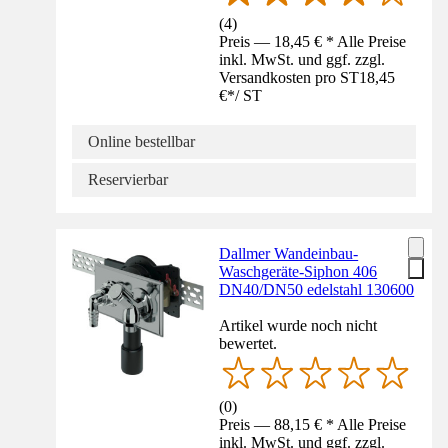
(
4
)
Preis — 18,45 € * Alle Preise
inkl. MwSt. und ggf. zzgl.
Versandkosten pro ST
18,45
€
*
/
ST
Online bestellbar
Reservierbar
Dallmer Wandeinbau-
Waschgeräte-Siphon 406
DN40/DN50 edelstahl 130600
Artikel wurde noch nicht
bewertet.
(
0
)
Preis — 88,15 € * Alle Preise
inkl. MwSt. und ggf. zzgl.