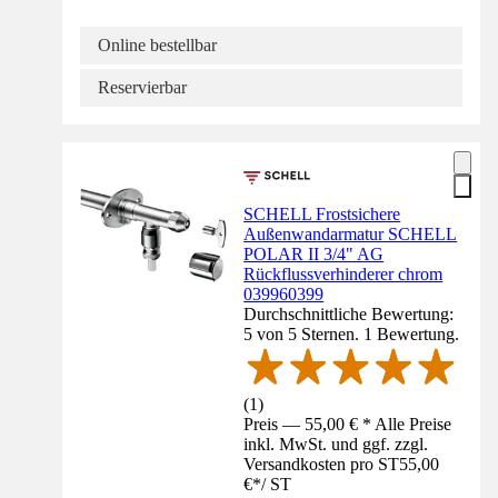
Online bestellbar
Reservierbar
SCHELL Frostsichere
Außenwandarmatur SCHELL
POLAR II 3/4" AG
Rückflussverhinderer chrom
039960399
Durchschnittliche Bewertung:
5 von 5 Sternen. 1 Bewertung.
(
1
)
Preis — 55,00 € * Alle Preise
inkl. MwSt. und ggf. zzgl.
Versandkosten pro ST
55,00
€
*
/
ST