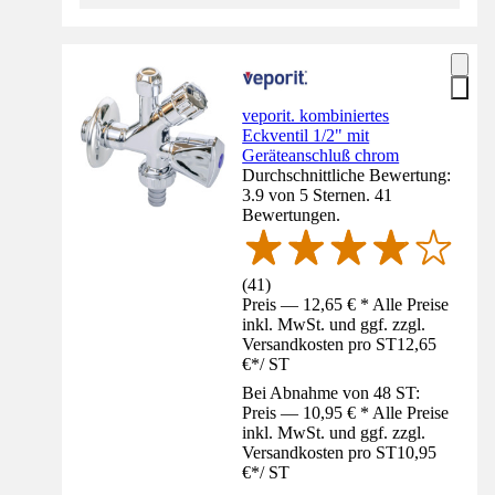
veporit. kombiniertes
Eckventil 1/2" mit
Geräteanschluß chrom
Durchschnittliche Bewertung:
3.9 von 5 Sternen. 41
Bewertungen.
(
41
)
Preis — 12,65 € * Alle Preise
inkl. MwSt. und ggf. zzgl.
Versandkosten pro ST
12,65
€
*
/
ST
Bei Abnahme von 48 ST:
Preis — 10,95 € * Alle Preise
inkl. MwSt. und ggf. zzgl.
Versandkosten pro ST
10,95
€
*
/
ST