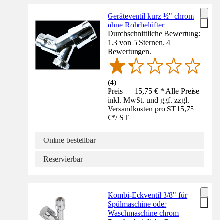
Geräteventil kurz ½" chrom
ohne Rohrbelüfter
Durchschnittliche Bewertung:
1.3 von 5 Sternen. 4
Bewertungen.
(
4
)
Preis — 15,75 € * Alle Preise
inkl. MwSt. und ggf. zzgl.
Versandkosten pro ST
15,75
€
*
/
ST
Online bestellbar
Reservierbar
Kombi-Eckventil 3/8" für
Spülmaschine oder
Waschmaschine chrom