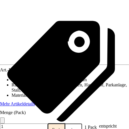
Art.-Nr.
5137525
Durchmesser (von - bis)
:
15 mm - 19 mm
Räume
:
Bau, Caravan, Garage, Garten, Haus, Hof, Parkanlage,
Stall, Öffentlicher Bereich
Material
:
Metall
Mehr Artikeldetails
Menge (Pack)
entspricht
1 Pack