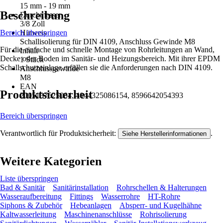
15 mm - 19 mm
Beschreibung
Durchmesser
3/8 Zoll
Bereich überspringen
Hinweis
Schallisolierung für DIN 4109, Anschluss Gewinde M8
Für die einfache und schnelle Montage von Rohrleitungen an Wand,
Inhalt
Decke oder Boden im Sanitär- und Heizungsbereich. Mit ihrer EPDM
1 Stück
Schallschutzeinlage erfüllen sie die Anforderungen nach DIN 4109.
Anschlussgewinde
M8
EAN
Produktsicherheit
2005137525004, 4044325086154, 8596642054393
Bereich überspringen
Verantwortlich für Produktsicherheit:
.
Siehe Herstellerinformationen
Weitere Kategorien
Liste überspringen
Bad & Sanitär
Sanitärinstallation
Rohrschellen & Halterungen
Wasseraufbereitung
Fittings
Wasserrohre
HT-Rohre
Siphons & Zubehör
Hebeanlagen
Absperr- und Kugelhähne
Kaltwasserleitung
Maschinenanschlüsse
Rohrisolierung