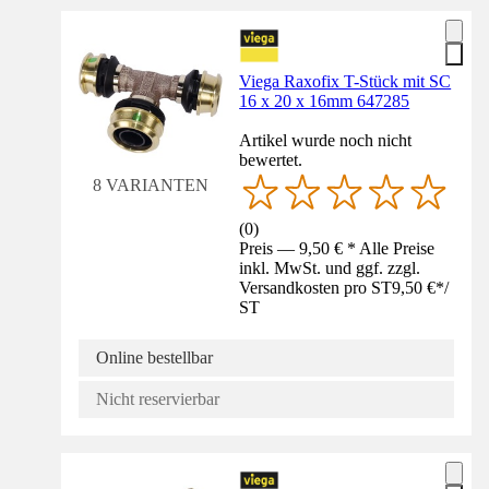
Viega Raxofix T-Stück mit SC
16 x 20 x 16mm 647285
Artikel wurde noch nicht
bewertet.
8 VARIANTEN
(
0
)
Preis — 9,50 € * Alle Preise
inkl. MwSt. und ggf. zzgl.
Versandkosten pro ST
9,50 €
*
/
ST
Online bestellbar
Nicht reservierbar