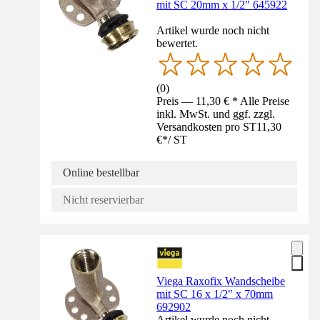
mit SC 20mm x 1/2" 645922
Artikel wurde noch nicht
bewertet.
(
0
)
Preis — 11,30 € * Alle Preise
inkl. MwSt. und ggf. zzgl.
Versandkosten pro ST
11,30
€
*
/
ST
Online bestellbar
Nicht reservierbar
Viega Raxofix Wandscheibe
mit SC 16 x 1/2" x 70mm
692902
Artikel wurde noch nicht