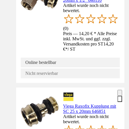
20mm x 1/2" 646110
Artikel wurde noch nicht
bewertet.
(
0
)
Preis — 14,20 € * Alle Preise
inkl. MwSt. und ggf. zzgl.
Versandkosten pro ST
14,20
€
*
/
ST
Online bestellbar
Nicht reservierbar
Viega Raxofix Kupplung mit
SC 25 x 20mm 646851
Artikel wurde noch nicht
bewertet.