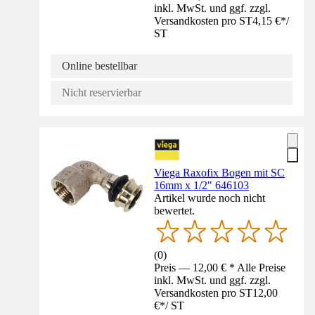
inkl. MwSt. und ggf. zzgl.
Versandkosten pro ST
4,15 €
*
/
ST
Online bestellbar
Nicht reservierbar
Viega Raxofix Bogen mit SC
16mm x 1/2" 646103
Artikel wurde noch nicht
bewertet.
(
0
)
Preis — 12,00 € * Alle Preise
inkl. MwSt. und ggf. zzgl.
Versandkosten pro ST
12,00
€
*
/
ST