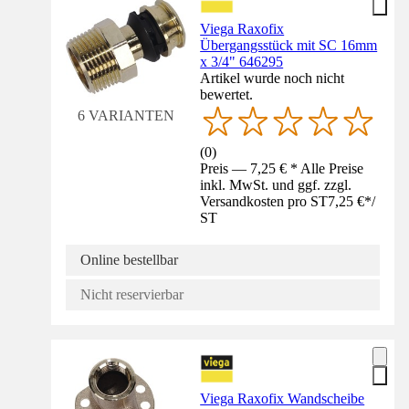
Viega Raxofix
Übergangsstück mit SC 16mm
x 3/4" 646295
Artikel wurde noch nicht
bewertet.
6 VARIANTEN
(
0
)
Preis — 7,25 € * Alle Preise
inkl. MwSt. und ggf. zzgl.
Versandkosten pro ST
7,25 €
*
/
ST
Online bestellbar
Nicht reservierbar
Viega Raxofix Wandscheibe