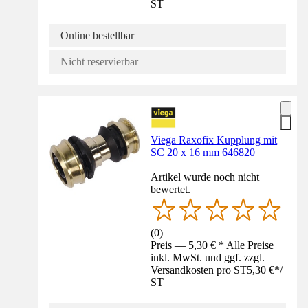
ST
Online bestellbar
Nicht reservierbar
Viega Raxofix Kupplung mit
SC 20 x 16 mm 646820
Artikel wurde noch nicht
bewertet.
(
0
)
Preis — 5,30 € * Alle Preise
inkl. MwSt. und ggf. zzgl.
Versandkosten pro ST
5,30 €
*
/
ST