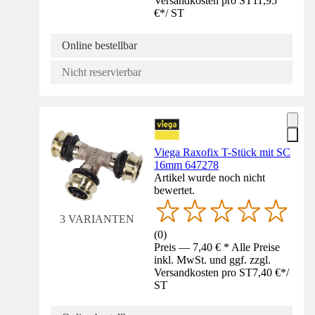
Versandkosten pro ST
11,95
€
*
/
ST
Online bestellbar
Nicht reservierbar
Viega Raxofix T-Stück mit SC
16mm 647278
Artikel wurde noch nicht
bewertet.
3 VARIANTEN
(
0
)
Preis — 7,40 € * Alle Preise
inkl. MwSt. und ggf. zzgl.
Versandkosten pro ST
7,40 €
*
/
ST