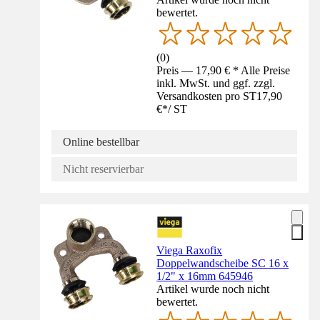
bewertet.
(
0
)
Preis — 17,90 € * Alle Preise
inkl. MwSt. und ggf. zzgl.
Versandkosten pro ST
17,90
€
*
/
ST
Online bestellbar
Nicht reservierbar
Viega Raxofix
Doppelwandscheibe SC 16 x
1/2" x 16mm 645946
Artikel wurde noch nicht
bewertet.