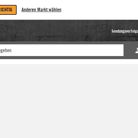
RICHTIG
Anderen Markt wählen
Sendungsverfolg