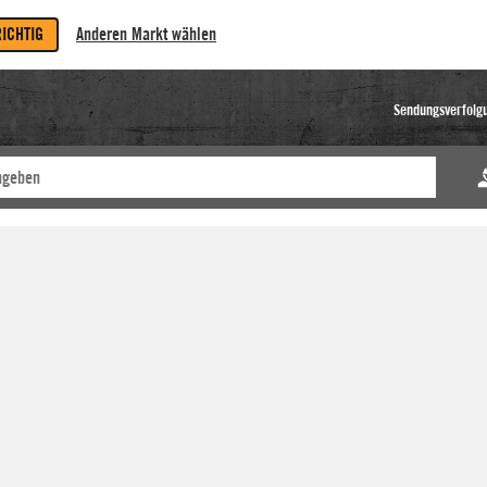
RICHTIG
Anderen Markt wählen
Sendungsverfolg