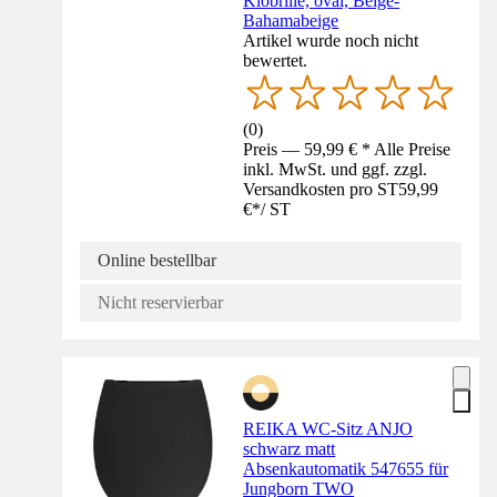
Klobrille, oval, Beige-
Bahamabeige
Artikel wurde noch nicht
bewertet.
(
0
)
Preis — 59,99 € * Alle Preise
inkl. MwSt. und ggf. zzgl.
Versandkosten pro ST
59,99
€
*
/
ST
Online bestellbar
Nicht reservierbar
REIKA WC-Sitz ANJO
schwarz matt
Absenkautomatik 547655 für
Jungborn TWO