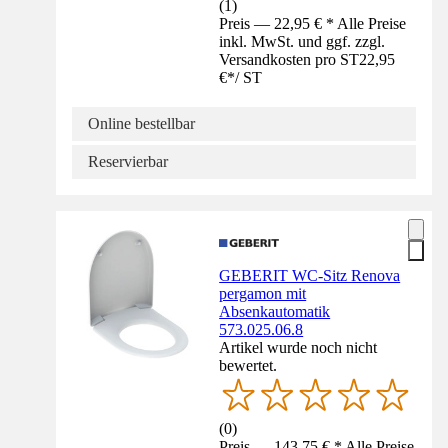
(
1
)
Preis — 22,95 € * Alle Preise
inkl. MwSt. und ggf. zzgl.
Versandkosten pro ST
22,95
€
*
/
ST
Online bestellbar
Reservierbar
GEBERIT WC-Sitz Renova
pergamon mit
Absenkautomatik
573.025.06.8
Artikel wurde noch nicht
bewertet.
(
0
)
Preis — 143,75 € * Alle Preise