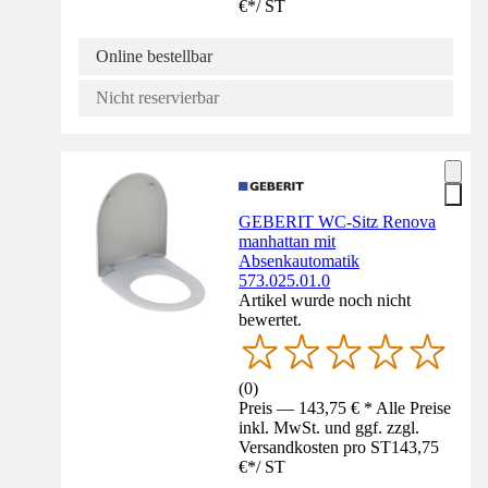
€
*
/
ST
Online bestellbar
Nicht reservierbar
GEBERIT WC-Sitz Renova
manhattan mit
Absenkautomatik
573.025.01.0
Artikel wurde noch nicht
bewertet.
(
0
)
Preis — 143,75 € * Alle Preise
inkl. MwSt. und ggf. zzgl.
Versandkosten pro ST
143,75
€
*
/
ST