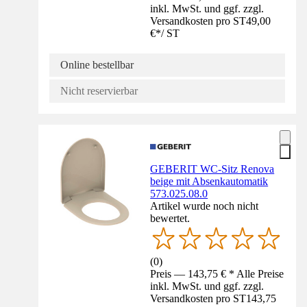
inkl. MwSt. und ggf. zzgl.
Versandkosten pro ST
49,00
€
*
/
ST
Online bestellbar
Nicht reservierbar
GEBERIT WC-Sitz Renova
beige mit Absenkautomatik
573.025.08.0
Artikel wurde noch nicht
bewertet.
(
0
)
Preis — 143,75 € * Alle Preise
inkl. MwSt. und ggf. zzgl.
Versandkosten pro ST
143,75