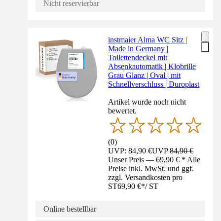
Nicht reservierbar
instmaier Alma WC Sitz |
Made in Germany |
Toilettendeckel mit
Absenkautomatik | Klobrille
Grau Glanz | Oval | mit
Schnellverschluss | Duroplast
Artikel wurde noch nicht
bewertet.
(
0
)
UVP: 84,90 €
UVP
84,90 €
Unser Preis — 69,90 € * Alle
Preise inkl. MwSt. und ggf.
zzgl. Versandkosten pro
ST
69,90 €
*
/
ST
Online bestellbar