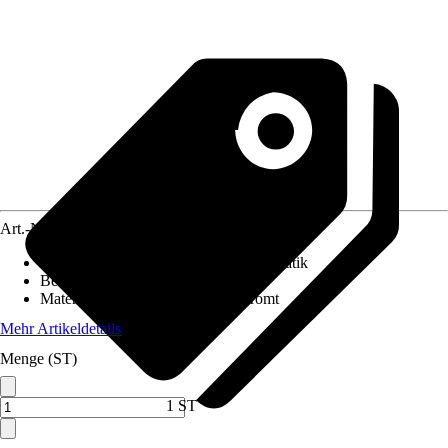
Art.-Nr.
10664041
Absenkautomatik
:
Ohne Absenkautomatik
Befestigungsart
:
Von unten
Material Scharniere
:
Metall verchromt
Mehr Artikeldetails
Menge (ST)
1 ST