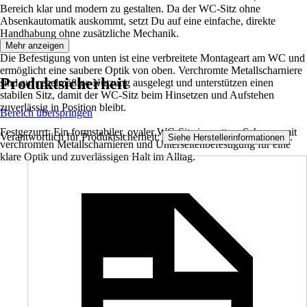
Bereich klar und modern zu gestalten. Da der WC-Sitz ohne
Absenkautomatik auskommt, setzt Du auf eine einfache, direkte
Handhabung ohne zusätzliche Mechanik.
Mehr anzeigen
Die Befestigung von unten ist eine verbreitete Montageart am WC und
ermöglicht eine saubere Optik von oben. Verchromte Metallscharniere
Produktsicherheit
sind auf regelmäßige Nutzung ausgelegt und unterstützen einen
stabilen Sitz, damit der WC-Sitz beim Hinsetzen und Aufstehen
zuverlässig in Position bleibt.
Bereich überspringen
Festgezurrt: Ein formstabiler, ovaler WC-Sitz in mattem Schwarz mit
Verantwortlich für Produktsicherheit:
.
Siehe Herstellerinformationen
verchromten Metallscharnieren und Unterseitenbefestigung für eine
klare Optik und zuverlässigen Halt im Alltag.