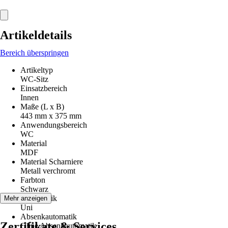
Artikeldetails
Bereich überspringen
Artikeltyp
WC-Sitz
Einsatzbereich
Innen
Maße (L x B)
443 mm x 375 mm
Anwendungsbereich
WC
Material
MDF
Material Scharniere
Metall verchromt
Farbton
Schwarz
Dekoroptik
Mehr anzeigen
Uni
Absenkautomatik
Zertifikate & Services
Ohne Absenkautomatik