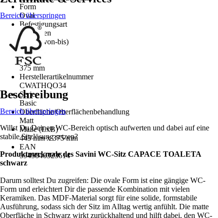
Form
Bereich überspringen
Oval
Befestigungsart
Von unten
Länge (von-bis)
443 mm
Breite
375 mm
Herstellerartikelnummer
CWATHQO34
Beschreibung
Serie
Basic
Bereich überspringen
Oberfläche/Oberflächenbehandlung
Matt
Willst Du Deinen WC-Bereich optisch aufwerten und dabei auf eine
Maße (LxB)
stabile Sitzlösung setzen?
443 mm x 375 mm
EAN
Produktmerkmale des Savini WC-Sitz CAPACE TOALETA
5945846323614
schwarz
Darum solltest Du zugreifen: Die ovale Form ist eine gängige WC-
Form und erleichtert Dir die passende Kombination mit vielen
Keramiken. Das MDF-Material sorgt für eine solide, formstabile
Ausführung, sodass sich der Sitz im Alltag wertig anfühlt. Die matte
Oberfläche in Schwarz wirkt zurückhaltend und hilft dabei, den WC-