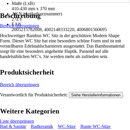
Maße (LxB)
410-430 mm x 370 mm
AKN (Artikelkurznummer)
Beschreibung
27ZY
EAN
Bereich überspringen
2005215782008, 4002148333220, 4006801560695
Hochwertiger Bambus WC Sitz in der geschützen Modern Shape
Form. Dieser WC Sitz hat eine besonders schöne Form und ist mit
verstellbaren Edelstahlscharnieren ausgestattet. Das Bambusmaterial
sorgt für eine besonders angeheme Haptik. Passend auf alle
handelsüblichen WC's. Sie werden mehr als zufrieden sein.
Produktsicherheit
Bereich überspringen
Verantwortlich für Produktsicherheit:
.
Siehe Herstellerinformationen
Weitere Kategorien
Liste überspringen
Bad & Sanitär
Badkeramik
WC-Sitze
Bunte WC-Sitze