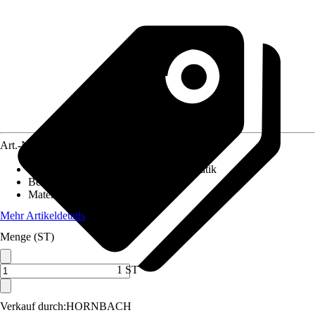
Art.-Nr.
5215782
Absenkautomatik
:
Ohne Absenkautomatik
Befestigungsart
:
Von unten
Material Scharniere
:
Edelstahl
Mehr Artikeldetails
Menge (ST)
1 ST
Verkauf durch:
HORNBACH