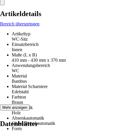
Artikeldetails
Bereich überspringen
Artikeltyp
WC-Sitz
Einsatzbereich
Innen
Maße (L x B)
410 mm - 430 mm x 370 mm
Anwendungsbereich
WC
Material
Bambus
Material Scharniere
Edelstahl
Farbton
Braun
Dekoroptik
Mehr anzeigen
Holz
Absenkautomatik
Datenblätter
Ohne Absenkautomatik
Form