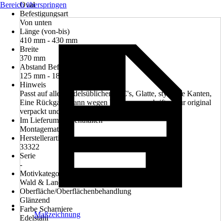
Bereich überspringen
Oval
Befestigungsart
Von unten
Länge (von-bis)
410 mm - 430 mm
Breite
370 mm
Abstand Befestigungslöcher
125 mm - 180 mm
Hinweis
Passt auf alle handelsüblichen WC's, Glatte, stylische Kanten,
Eine Rückgabe kann wegen Hygienevorschriften nur original
verpackt und ungeöffnet stattfinden.
Im Lieferumfang enthalten
Montagematerial
Herstellerartikelnummer
33322
Serie
-
Motivkategorie
Wald & Landschaft
Oberfläche/Oberflächenbehandlung
Glänzend
Farbe Scharniere
Maßzeichnung
Edelstahl