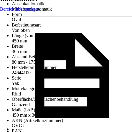
Absenkautomatik
Bereich überspringen
Mit Absenkautomatik
Form
Oval
Befestigungsart
Von oben
Länge (von-bis)
450 mm
Breite
365 mm
Abstand Befestigungslöcher
80 mm - 175 mm
Herstellerartikelnummer
24644100
Serie
Yak
Motivkategorie
Rind
Oberfläche/Oberflächenbehandlung
Glänzend
Maße (LxB)
450 mm x 365 mm
AKN (Artikelkurznummer)
GVGU
EAN