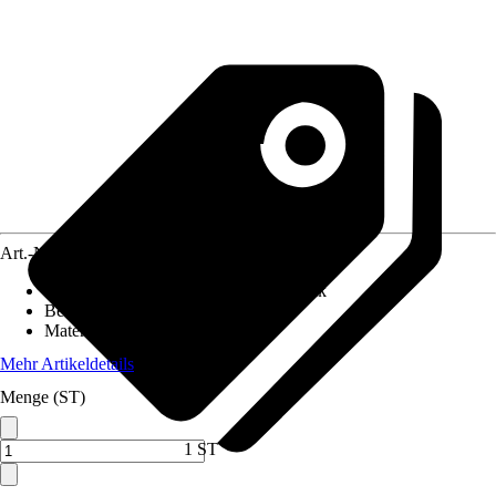
Art.-Nr.
12546924
Absenkautomatik
:
Mit Absenkautomatik
Befestigungsart
:
Von oben
Material Scharniere
:
Edelstahl
Mehr Artikeldetails
Menge (ST)
1 ST