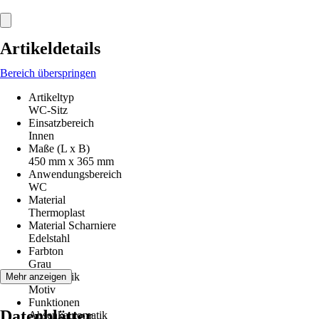
Artikeldetails
Bereich überspringen
Artikeltyp
WC-Sitz
Einsatzbereich
Innen
Maße (L x B)
450 mm x 365 mm
Anwendungsbereich
WC
Material
Thermoplast
Material Scharniere
Edelstahl
Farbton
Grau
Dekoroptik
Mehr anzeigen
Motiv
Funktionen
Datenblätter
Absenkautomatik