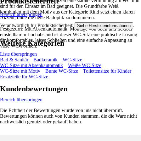
Produktsicherheit
Edelstahl-Scharniere unterstützen eine stabile Verbindung am WC und
sind für den Einsatz im Bad geeignet. Die Grundfarbe Weiß
kombiniert mit dem Motiv aus der Kategorie Rind setzt einen klaren
Bereich überspringen
Akzent, ohne die helle Badoptik zu dominieren.
Verantwortlich für Produktsicherheit:
.
Siehe Herstellerinformationen
Festgezurrt: Mit Absenkautomatik, Montage von oben und flexibel
einstellbarem Lochabstand ist dieser WC-Sitz eine praktische Lösung
für komfortables, leises Schließen und eine einfache Anpassung an
Weitere Kategorien
viele WC-Formen.
Liste überspringen
Bad & Sanitär
Badkeramik
WC-Sitze
WC-Sitze mit Absenkautomatik
Weiße WC-Sitze
WC-Sitze mit Motiv
Bunte WC-Sitze
Toilettensitze für Kinder
Ersatzteile für WC-Sitze
Kundenbewertungen
Bereich überspringen
Die Echtheit der Bewertungen wurde von uns nicht überprüft.
Bewertungen können auch von Kunden stammen, die die Ware nicht
nachweislich genutzt oder gekauft haben.