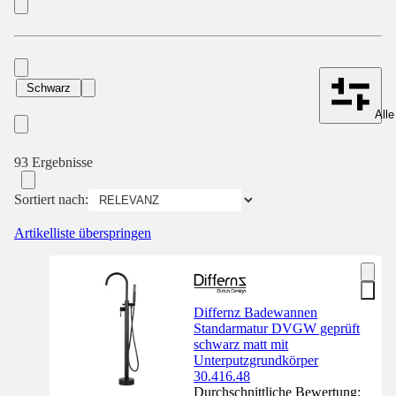
Schwarz
Alle
93 Ergebnisse
Sortiert nach:
Artikelliste überspringen
Differnz Badewannen
Standarmatur DVGW geprüft
schwarz matt mit
Unterputzgrundkörper
30.416.48
Durchschnittliche Bewertung: