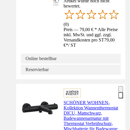
Artikel wurde noch nicht
bewertet.
(
0
)
Preis — 79,00 € * Alle Preise
inkl. MwSt. und ggf. zzgl.
Versandkosten pro ST
79,00
€
*
/
ST
Online bestellbar
Reservierbar
SCHÖNER WOHNEN-
Kollektion Wannenthermostat
DICU, Mattschwarz,
Badewannenarmatur mit
Thermostat Verbrühschutz,
Mischbatterie für Badewanne