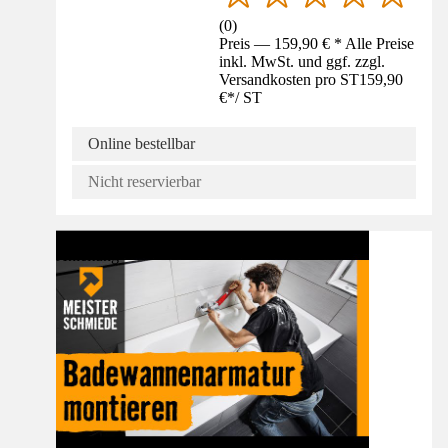
(
0
)
Preis — 159,90 € * Alle Preise
inkl. MwSt. und ggf. zzgl.
Versandkosten pro ST
159,90
€
*
/
ST
Online bestellbar
Nicht reservierbar
Anleitung