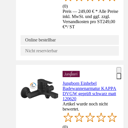
(
0
)
Preis — 249,00 € * Alle Preise
inkl. MwSt. und ggf. zzgl.
Versandkosten pro ST
249,00
€
*
/
ST
Online bestellbar
Nicht reservierbar
Jungborn Einhebel
Badewannenarmatur KAPPA
DVGW geprüft schwarz matt
120620
Artikel wurde noch nicht
bewertet.
(
0
)