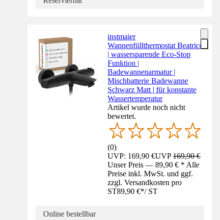
Reservierbar
instmaier
Wannenfüllthermostat Beatrice
| wassersparende Eco-Stop
Funktion |
Badewannenarmatur |
Mischbatterie Badewanne
Schwarz Matt | für konstante
Wassertemperatur
Artikel wurde noch nicht
bewertet.
(
0
)
UVP: 169,90 €
UVP
169,90 €
Unser Preis — 89,90 € * Alle
Preise inkl. MwSt. und ggf.
zzgl. Versandkosten pro
ST
89,90 €
*
/
ST
Online bestellbar