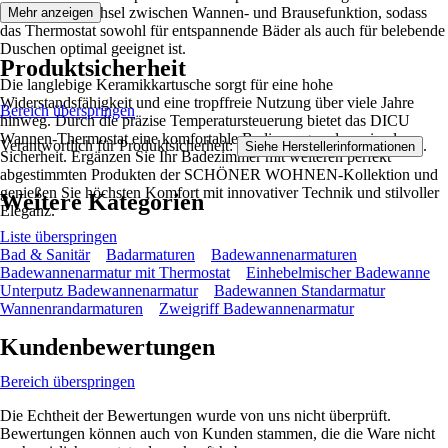
mühelosen Wechsel zwischen Wannen- und Brausefunktion, sodass
Mehr anzeigen
das Thermostat sowohl für entspannende Bäder als auch für belebende
Duschen optimal geeignet ist.
Produktsicherheit
Die langlebige Keramikkartusche sorgt für eine hohe
Widerstandsfähigkeit und eine tropffreie Nutzung über viele Jahre
Bereich überspringen
hinweg. Durch die präzise Temperatursteuerung bietet das DICU
Wannen-Thermostat eine komfortable Bedienung und maximale
Verantwortlich für Produktsicherheit:
.
Siehe Herstellerinformationen
Sicherheit. Ergänzen Sie Ihr Badezimmer mit weiteren perfekt
abgestimmten Produkten der SCHÖNER WOHNEN-Kollektion und
genießen Sie höchsten Komfort mit innovativer Technik und stilvoller
Weitere Kategorien
Eleganz.
Liste überspringen
Bad & Sanitär
Badarmaturen
Badewannenarmaturen
Badewannenarmatur mit Thermostat
Einhebelmischer Badewanne
Unterputz Badewannenarmatur
Badewannen Standarmatur
Wannenrandarmaturen
Zweigriff Badewannenarmatur
Kundenbewertungen
Bereich überspringen
Die Echtheit der Bewertungen wurde von uns nicht überprüft.
Bewertungen können auch von Kunden stammen, die die Ware nicht