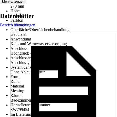
Breite
Mehr anzeigen
270 mm
Höhe
Datenblätter
52 mm
Farbton
Bereich überspringen
Anthrazit
Oberfläche/Oberflächenbehandlung
Gebürstet
Anwendung
Kalt- und Warmwasserversorgung
Anschluss
Hochdruck - druckfest
Anschlussart
Anschlussgewinde 1/2"
System der Ablaufgarnitur
Ohne Ablaufgarnitur
Form
Rund
Material
Messing
Räume
Badezimmer, Barrierefreies Bad, Gäste-WC
Herstellerartikelnummer
SW799454
Im Lieferumfang enthalten