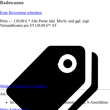
Badewanne
Erste Bewertung schreiben
Preis — 139,99 € * Alle Preise inkl. MwSt. und ggf. zzgl.
Versandkosten pro ST
139,99 €
*
/
ST
Weitere Artikel des Verkäufers
Art.-Nr.
12404668
Im Lieferumfang enthalten
:
Badewannenarmatur, S-Anschlüsse
Mehr Artikeldetails