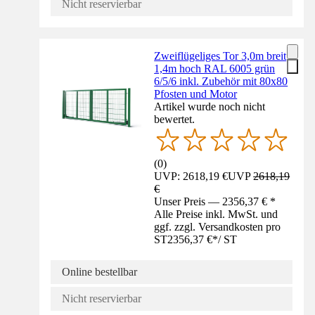
Nicht reservierbar
Zweiflügeliges Tor 3,0m breit
1,4m hoch RAL 6005 grün
6/5/6 inkl. Zubehör mit 80x80
Pfosten und Motor
Artikel wurde noch nicht
bewertet.
(
0
)
UVP: 2618,19 €
UVP
2618,19
€
Unser Preis — 2356,37 € *
Alle Preise inkl. MwSt. und
ggf. zzgl. Versandkosten pro
ST
2356,37 €
*
/
ST
Online bestellbar
Nicht reservierbar