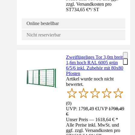
zzgl. Versandkosten pro
ST
734,65 €
*
/
ST
Online bestellbar
Nicht reservierbar
Zweiflügeliges Tor 3,0m breit
1,6m hoch RAL 6005 grün
6/5/6 inkl. Zubehör mit 80x80
Pfosten
Artikel wurde noch nicht
bewertet.
(
0
)
UVP: 1798,49 €
UVP
1798,49
€
Unser Preis — 1618,64 € *
Alle Preise inkl. MwSt. und
ggf. zzgl. Versandkosten pro