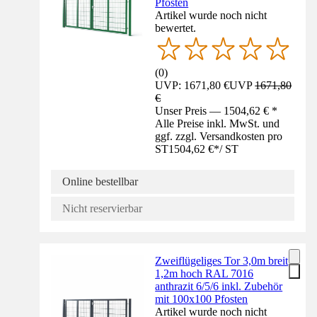
Pfosten
Artikel wurde noch nicht
bewertet.
(
0
)
UVP: 1671,80 €
UVP
1671,80
€
Unser Preis — 1504,62 € *
Alle Preise inkl. MwSt. und
ggf. zzgl. Versandkosten pro
ST
1504,62 €
*
/
ST
Online bestellbar
Nicht reservierbar
Zweiflügeliges Tor 3,0m breit
1,2m hoch RAL 7016
anthrazit 6/5/6 inkl. Zubehör
mit 100x100 Pfosten
Artikel wurde noch nicht