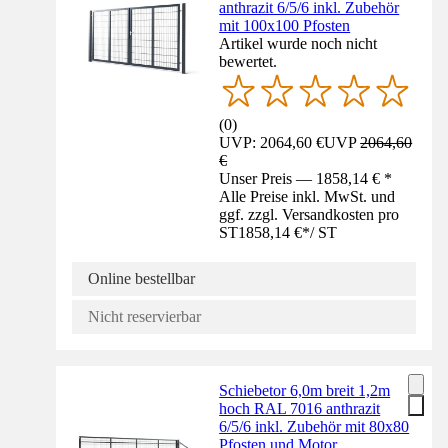
anthrazit 6/5/6 inkl. Zubehör
mit 100x100 Pfosten
Artikel wurde noch nicht
bewertet.
(
0
)
UVP: 2064,60 €
UVP
2064,60
€
Unser Preis — 1858,14 € *
Alle Preise inkl. MwSt. und
ggf. zzgl. Versandkosten pro
ST
1858,14 €
*
/
ST
Online bestellbar
Nicht reservierbar
Schiebetor 6,0m breit 1,2m
hoch RAL 7016 anthrazit
6/5/6 inkl. Zubehör mit 80x80
Pfosten und Motor