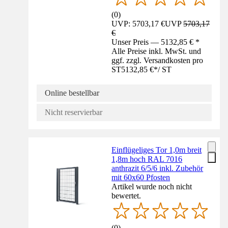
(
0
)
UVP: 5703,17 €
UVP
5703,17
€
Unser Preis — 5132,85 € *
Alle Preise inkl. MwSt. und
ggf. zzgl. Versandkosten pro
ST
5132,85 €
*
/
ST
Online bestellbar
Nicht reservierbar
Einflügeliges Tor 1,0m breit
1,8m hoch RAL 7016
anthrazit 6/5/6 inkl. Zubehör
mit 60x60 Pfosten
Artikel wurde noch nicht
bewertet.
(
0
)