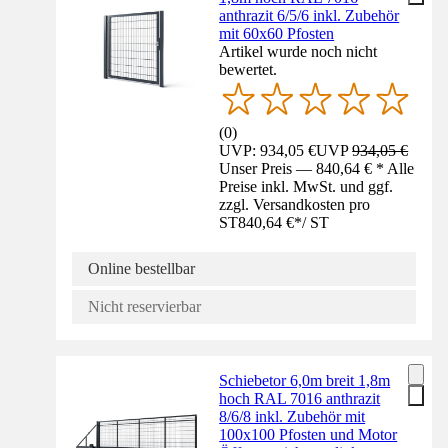
anthrazit 6/5/6 inkl. Zubehör
mit 60x60 Pfosten
Artikel wurde noch nicht
bewertet.
(
0
)
UVP: 934,05 €
UVP
934,05 €
Unser Preis — 840,64 € * Alle
Preise inkl. MwSt. und ggf.
zzgl. Versandkosten pro
ST
840,64 €
*
/
ST
Online bestellbar
Nicht reservierbar
Schiebetor 6,0m breit 1,8m
hoch RAL 7016 anthrazit
8/6/8 inkl. Zubehör mit
100x100 Pfosten und Motor