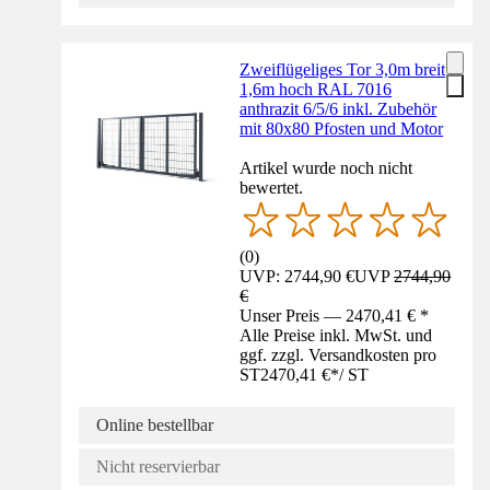
Zweiflügeliges Tor 3,0m breit
1,6m hoch RAL 7016
anthrazit 6/5/6 inkl. Zubehör
mit 80x80 Pfosten und Motor
Artikel wurde noch nicht
bewertet.
(
0
)
UVP: 2744,90 €
UVP
2744,90
€
Unser Preis — 2470,41 € *
Alle Preise inkl. MwSt. und
ggf. zzgl. Versandkosten pro
ST
2470,41 €
*
/
ST
Online bestellbar
Nicht reservierbar