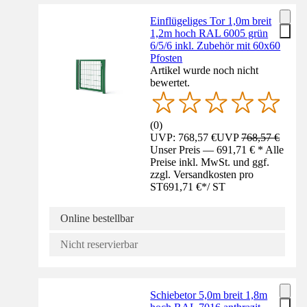
Einflügeliges Tor 1,0m breit
1,2m hoch RAL 6005 grün
6/5/6 inkl. Zubehör mit 60x60
Pfosten
Artikel wurde noch nicht
bewertet.
(
0
)
UVP: 768,57 €
UVP
768,57 €
Unser Preis — 691,71 € * Alle
Preise inkl. MwSt. und ggf.
zzgl. Versandkosten pro
ST
691,71 €
*
/
ST
Online bestellbar
Nicht reservierbar
Schiebetor 5,0m breit 1,8m