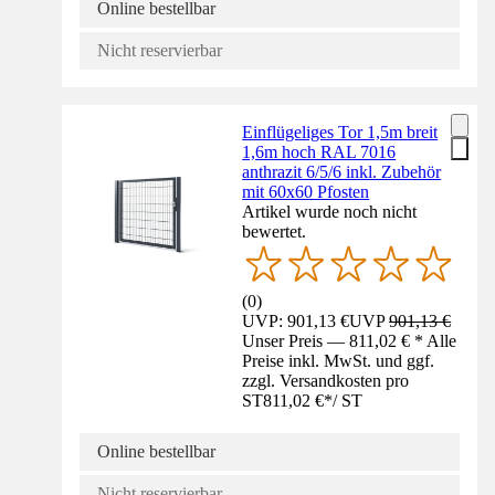
Online bestellbar
Nicht reservierbar
Einflügeliges Tor 1,5m breit
1,6m hoch RAL 7016
anthrazit 6/5/6 inkl. Zubehör
mit 60x60 Pfosten
Artikel wurde noch nicht
bewertet.
(
0
)
UVP: 901,13 €
UVP
901,13 €
Unser Preis — 811,02 € * Alle
Preise inkl. MwSt. und ggf.
zzgl. Versandkosten pro
ST
811,02 €
*
/
ST
Online bestellbar
Nicht reservierbar