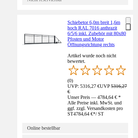
Schiebetor 6,0m breit 1,6m
hoch RAL 7016 anthrazit
6/5/6 inkl. Zubehör mit 80x80
Pfosten und Motor
Öffnungsrichtung rechts
Artikel wurde noch nicht
bewertet.
(
0
)
UVP: 5316,27 €
UVP
5316,27
€
Unser Preis — 4784,64 € *
Alle Preise inkl. MwSt. und
ggf. zzgl. Versandkosten pro
ST
4784,64 €
*
/
ST
Online bestellbar