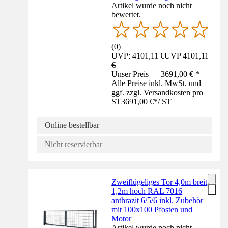
Artikel wurde noch nicht
bewertet.
(
0
)
UVP: 4101,11 €
UVP
4101,11
€
Unser Preis — 3691,00 € *
Alle Preise inkl. MwSt. und
ggf. zzgl. Versandkosten pro
ST
3691,00 €
*
/
ST
Online bestellbar
Nicht reservierbar
Zweiflügeliges Tor 4,0m breit
1,2m hoch RAL 7016
anthrazit 6/5/6 inkl. Zubehör
mit 100x100 Pfosten und
Motor
Artikel wurde noch nicht