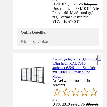
UVP: 871,22 €
UVP
871,22 €
Unser Preis — 784,10 € * Alle
Preise inkl. MwSt. und ggf.
zzgl. Versandkosten pro
ST
784,10 €
*
/
ST
Online bestellbar
Nicht reservierbar
Zweiflügeliges Tor 3,0m breit
1,8m hoch RAL 7016
anthrazit 6/5/6 inkl. Zubehör
mit 100x100 Pfosten und
Motor
Artikel wurde noch nicht
bewertet.
(
0
)
UVP: 3010,99 €
UVP
3010,99