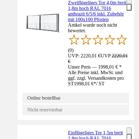
Zweiflügeliges Tor 4,0m breit
1,8m hoch RAL 7016
anthrazit 6/5/6 inkl. Zubehör
mit 100x100 Pfosten
Artikel wurde noch nicht
bewertet.
(
0
)
UVP: 2220,01 €
UVP
2220,01
€
Unser Preis — 1998,01 € *
Alle Preise inkl. MwSt. und
ggf. zzgl. Versandkosten pro
ST
1998,01 €
*
/
ST
Online bestellbar
Nicht reservierbar
Einflügeliges Tor 1,5m breit
1,8m hoch RAL 7016