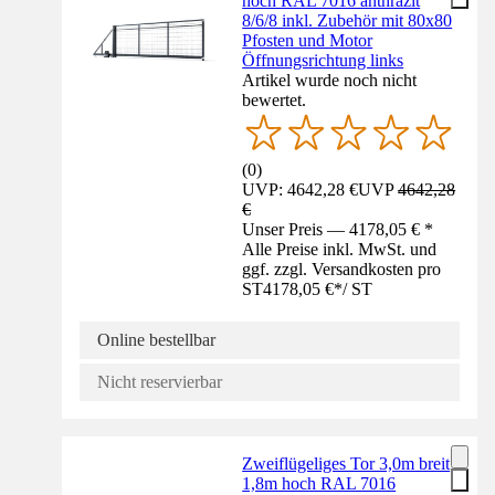
hoch RAL 7016 anthrazit
8/6/8 inkl. Zubehör mit 80x80
Pfosten und Motor
Öffnungsrichtung links
Artikel wurde noch nicht
bewertet.
(
0
)
UVP: 4642,28 €
UVP
4642,28
€
Unser Preis — 4178,05 € *
Alle Preise inkl. MwSt. und
ggf. zzgl. Versandkosten pro
ST
4178,05 €
*
/
ST
Online bestellbar
Nicht reservierbar
Zweiflügeliges Tor 3,0m breit
1,8m hoch RAL 7016