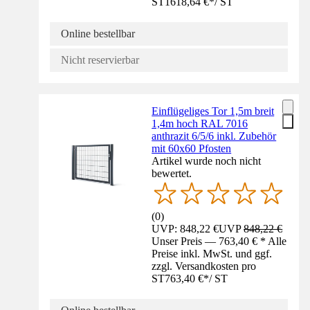
ST
1618,64 €
*
/
ST
Online bestellbar
Nicht reservierbar
Einflügeliges Tor 1,5m breit
1,4m hoch RAL 7016
anthrazit 6/5/6 inkl. Zubehör
mit 60x60 Pfosten
Artikel wurde noch nicht
bewertet.
(
0
)
UVP: 848,22 €
UVP
848,22 €
Unser Preis — 763,40 € * Alle
Preise inkl. MwSt. und ggf.
zzgl. Versandkosten pro
ST
763,40 €
*
/
ST