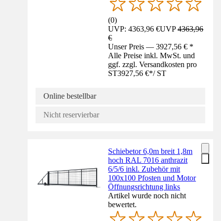
(
0
)
UVP: 4363,96 €
UVP
4363,96
€
Unser Preis — 3927,56 € *
Alle Preise inkl. MwSt. und
ggf. zzgl. Versandkosten pro
ST
3927,56 €
*
/
ST
Online bestellbar
Nicht reservierbar
Schiebetor 6,0m breit 1,8m
hoch RAL 7016 anthrazit
6/5/6 inkl. Zubehör mit
100x100 Pfosten und Motor
Öffnungsrichtung links
Artikel wurde noch nicht
bewertet.