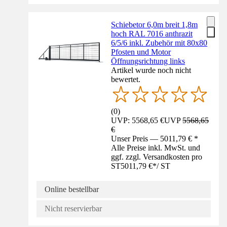
Schiebetor 6,0m breit 1,8m
hoch RAL 7016 anthrazit
6/5/6 inkl. Zubehör mit 80x80
Pfosten und Motor
Öffnungsrichtung links
Artikel wurde noch nicht
bewertet.
(
0
)
UVP: 5568,65 €
UVP
5568,65
€
Unser Preis — 5011,79 € *
Alle Preise inkl. MwSt. und
ggf. zzgl. Versandkosten pro
ST
5011,79 €
*
/
ST
Online bestellbar
Nicht reservierbar