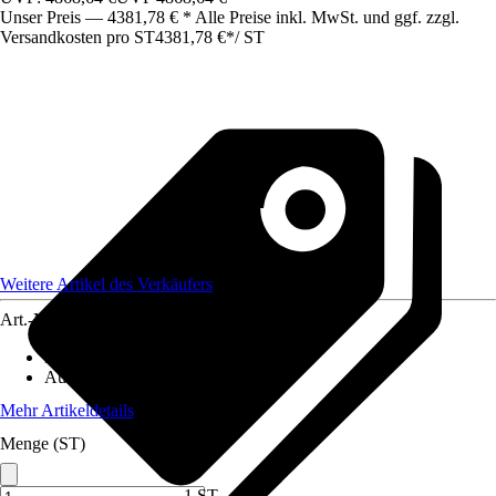
Unser Preis — 4381,78 € * Alle Preise inkl. MwSt. und ggf. zzgl.
Versandkosten pro ST
4381,78 €
*
/
ST
Weitere Artikel des Verkäufers
Art.-Nr.
12582953
Material
:
Metall
Ausführung
:
Einzeltor
Mehr Artikeldetails
Menge (ST)
1 ST