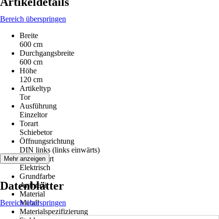
Artikeldetails
Bereich überspringen
Breite
600 cm
Durchgangsbreite
600 cm
Höhe
120 cm
Artikeltyp
Tor
Ausführung
Einzeltor
Torart
Schiebetor
Öffnungsrichtung
DIN links (links einwärts)
Antriebsart
Mehr anzeigen
Elektrisch
Grundfarbe
Datenblätter
Anthrazit
Material
Bereich überspringen
Metall
Materialspezifizierung