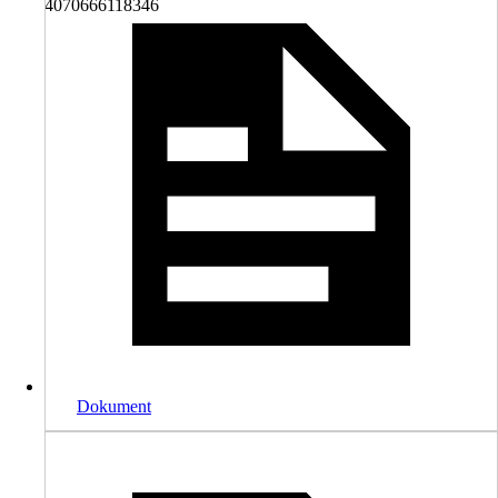
4070666118346
Dokument