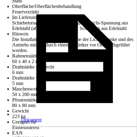
Stahl
Oberfläche/Oberflächenbehandlung
Feuerverzinkt
Im Lieferumfang enthalten
Schiebetorsatz mit Laufrollen, Gegengewicht-Spannung aus
Edelstahl (ab 5000 mm Torbreite), Schrauben aus Edelstahl
Hinweis
Die Installation und Inbetriebnahme der Lichtschranke und des
Antriebs müssen durch einen Elektriker vor Ort durchgeführt
werden.
Rahmenstärke
60 x 40 x 2 mm
Drahtstärke senkrecht
6 mm
Drahtstärke waagerecht
5 mm
Maschenweite
50 x 200 mm
Pfostenstärke
80 x 80 mm
Gewicht
223 kg
Dokument
Geeignet für
Einbetonieren
EAN