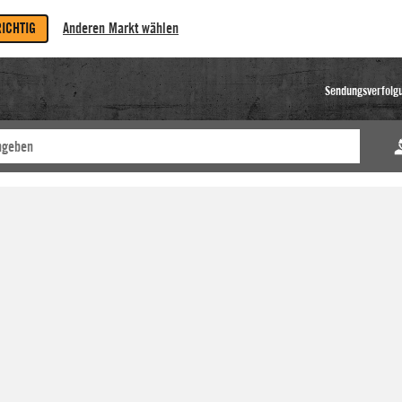
RICHTIG
Anderen Markt wählen
Sendungsverfolg