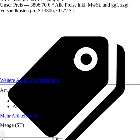
Unser Preis — 3806,70 € * Alle Preise inkl. MwSt. und ggf. zzgl.
Versandkosten pro ST
3806,70 €
*
/
ST
Weitere Artikel des Verkäufers
Art.-Nr.
12572447
Material
:
Metall
Ausführung
:
Einzeltor
Mehr Artikeldetails
Menge (ST)
1 ST