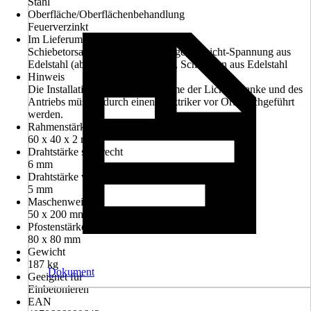
Stahl
Oberfläche/Oberflächenbehandlung
Feuerverzinkt
Im Lieferumfang enthalten
Schiebetorsatz mit Laufrollen, Gegengewicht-Spannung aus
Edelstahl (ab 5000 mm Torbreite), Schrauben aus Edelstahl
Hinweis
Die Installation und Inbetriebnahme der Lichtschranke und des
Antriebs müssen durch einen Elektriker vor Ort durchgeführt
werden.
Rahmenstärke
60 x 40 x 2 mm
Drahtstärke senkrecht
6 mm
Drahtstärke waagerecht
5 mm
Maschenweite
50 x 200 mm
Pfostenstärke
80 x 80 mm
Gewicht
187 kg
Dokument
Geeignet für
Einbetonieren
EAN