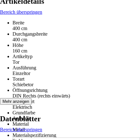
Artikeldetails
Bereich überspringen
Breite
400 cm
Durchgangsbreite
400 cm
Höhe
160 cm
Artikeltyp
Tor
Ausführung
Einzeltor
Torart
Schiebetor
Öffnungsrichtung
DIN Rechts (rechts einwärts)
Antriebsart
Mehr anzeigen
Elektrisch
Grundfarbe
Datenblätter
Anthrazit
Material
Bereich überspringen
Metall
Materialspezifizierung