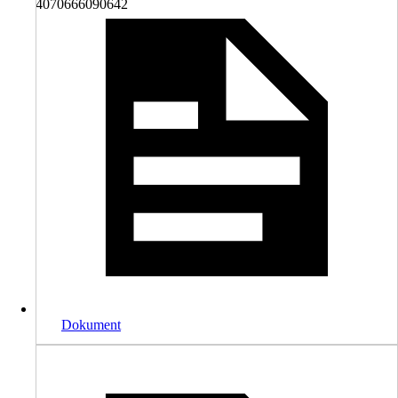
4070666090642
Dokument