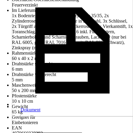
Feuerverzinkt
Im Lieferumfang enthalten
1x Bodenriegel, 1x Verriegelungszylinder 35/35, 2x
Zylinderrosette, 2x Rosettenblende in Edelstahl, 3x Schlüssel,
2x Türgriff aus Edelstahl, 2x Drückerrosette, 1x Vierkantstift, 1x
Toranschlag, 2x Torscharniere M16 inkl. Flachmuttern,
Scharnierbolzen und Scharnierschrauben, Lackspray (nur bei
RAL 6005, grün, RAL 7016 anthrazit, RAL 9005 schwarz),
Zinkspray (nur bei feuerverzinkt)
Rahmenstärke
60 x 40 x 2 mm
Drahtstärke senkrecht
6 mm
Drahtstärke waagerecht
5 mm
Maschenweite
50 x 200 mm
Pfostenstärke
10 x 10 cm
Gewicht
Dokument
65 kg
Geeignet für
Einbetonieren
EAN