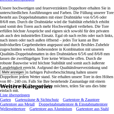
Unsere hochwertigen und feuerverzinkten Doppeltore erhalten Sie in
unterschiedlichen Ausführungen und Farben. Die Füllung unserer Tore
besteht aus Doppelstabmatten mit einer Drahtstärke von 6/5/6 oder
8/6/8 mm. Durch die Drahtstärke wird die Stabilität erheblich erhöht
und somit den Toren auch mehr Hochwertigkeit verliehen. Die Tore
erfüllen höchste Ansprüche und eignen sich sowohl für den privaten
als auch den industriellen Einsatz. Egal ob nach rechts oder nach links,
nach innen oder nach außen öffnend – jedes Tor kann an Ihre
individuellen Gegebenheiten angepasst und durch flexibles Zubehör
zugeschnitten werden. Insbesondere in Kombination mit unseren
Qualitäts-Doppelstabmatten in den Drahtstärken 6/5/6 und 8/6/8 mm
lassen die zweiflügeligen Tore keine Wünsche offen. Durch die
robuste Bauweise wird höchste Stabilität und somit auch äußerste
Langlebigkeit erreicht. Aufgrund der Qualitätsfeuerverzinkung und
einer zusätzlichen farbigen Pulverbeschichtung halten unsere
Mehr anzeigen
Doppeltore jedem Wetter stand. Sie erhalten unsere Tore in den Höhen
von 80 - 240 cm. Falls Sie Ihre bestehende Zaunanlage mit einem
Weitere Kategorien
unserer Premium-Tore verbinden möchten, teilen Sie uns dies bitte
einfach mit.
Liste überspringen
Garten
Gartenzäune & Sichtschutz
Gartentore & Zauntore
Gartentore aus Metall
Doppelstabmattentore & Einstabmattentore
Wellengittertore
Gartentore aus Aluminium
Gartentore aus Stahl