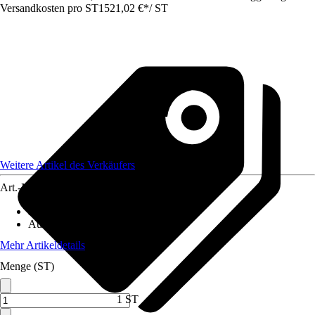
Versandkosten pro ST
1521,02 €
*
/
ST
Weitere Artikel des Verkäufers
Art.-Nr.
12572361
Material
:
Metall
Ausführung
:
Doppeltor
Mehr Artikeldetails
Menge (ST)
1 ST