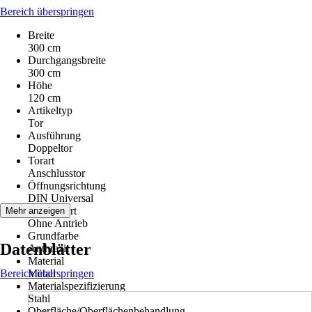
Bereich überspringen
Breite
300 cm
Durchgangsbreite
300 cm
Höhe
120 cm
Artikeltyp
Tor
Ausführung
Doppeltor
Torart
Anschlusstor
Öffnungsrichtung
DIN Universal
Antriebsart
Mehr anzeigen
Ohne Antrieb
Grundfarbe
Datenblätter
Anthrazit
Material
Bereich überspringen
Metall
Materialspezifizierung
Stahl
Oberfläche/Oberflächenbehandlung