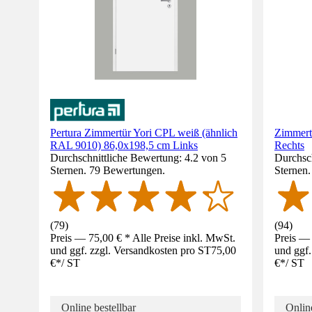
Pertura Zimmertür Yori CPL weiß (ähnlich
Zimmert
RAL 9010) 86,0x198,5 cm Links
Rechts
Durchschnittliche Bewertung: 4.2 von 5
Durchsch
Sternen. 79 Bewertungen.
Sternen
(
79
)
(
94
)
Preis — 75,00 € * Alle Preise inkl. MwSt.
Preis — 
und ggf. zzgl. Versandkosten pro ST
75,00
und ggf.
€
*
/
ST
€
*
/
ST
Online bestellbar
Online