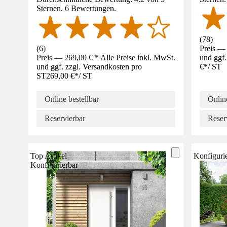
Sternen. 6 Bewertungen.
(
78
)
(
6
)
Preis — 
Preis — 269,00 € * Alle Preise inkl. MwSt.
und ggf.
und ggf. zzgl. Versandkosten pro
€
*
/
ST
ST
269,00 €
*
/
ST
Online bestellbar
Online
Reservierbar
Reser
Top Artikel
Konfiguri
Konfigurierbar