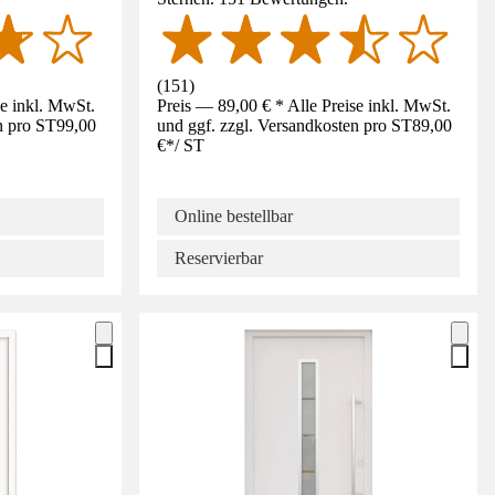
(
151
)
se inkl. MwSt.
Preis — 89,00 € * Alle Preise inkl. MwSt.
n pro ST
99,00
und ggf. zzgl. Versandkosten pro ST
89,00
€
*
/
ST
Online bestellbar
Reservierbar