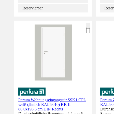
Reservierbar
Reser
Pertura Wohnungseingangstür SSK1 CPL
Pertura 
weiß (ähnlich RAL 9010) KK II
RAL 901
86,0x198,5 cm DIN Rechts
Durchsch
Durchschnittliche Bewertung: 4.2 von 5
Sternen