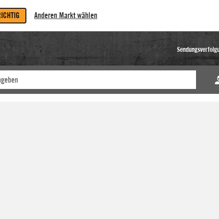
RICHTIG
Anderen Markt wählen
Sendungsverfolg