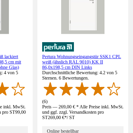
ß lackiert
Pertura Wohnungseingangstür SSK1 CPL
98,5 cm mit
weiß (ähnlich RAL 9010) KK II
ohne Glas)
86,0x198,5 cm DIN Links
g: 4 von 5
Durchschnittliche Bewertung: 4.2 von 5
Sternen. 6 Bewertungen.
(
6
)
se inkl. MwSt.
Preis — 269,00 € * Alle Preise inkl. MwSt.
n pro ST
99,00
und ggf. zzgl. Versandkosten pro
ST
269,00 €
*
/
ST
Online bestellbar