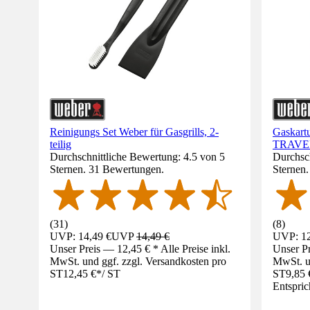
Reinigungs Set Weber für Gasgrills, 2-
Gaskart
teilig
TRAVEL
Durchschnittliche Bewertung: 4.5 von 5
Durchsch
Sternen. 31 Bewertungen.
Sternen
(
31
)
(
8
)
UVP: 14,49 €
UVP
14,49 €
UVP: 12
Unser Preis — 12,45 € * Alle Preise inkl.
Unser Pr
MwSt. und ggf. zzgl. Versandkosten pro
MwSt. un
ST
12,45 €
*
/
ST
ST
9,85 
Entspric