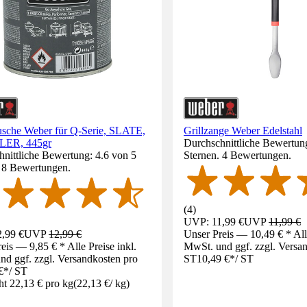
usche Weber für Q-Serie, SLATE,
Grillzange Weber Edelstahl
ER, 445gr
Durchschnittliche Bewertung
nittliche Bewertung: 4.6 von 5
Sternen. 4 Bewertungen.
. 8 Bewertungen.
(
4
)
UVP: 11,99 €
UVP
11,99 €
,99 €
UVP
12,99 €
Unser Preis — 10,49 € * Alle
eis — 9,85 € * Alle Preise inkl.
MwSt. und ggf. zzgl. Versa
d ggf. zzgl. Versandkosten pro
ST
10,49 €
*
/
ST
€
*
/
ST
ht 22,13 € pro kg
(
22,13 €
/
kg
)