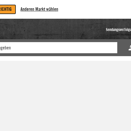
RICHTIG
Anderen Markt wählen
Sendungsverfolg