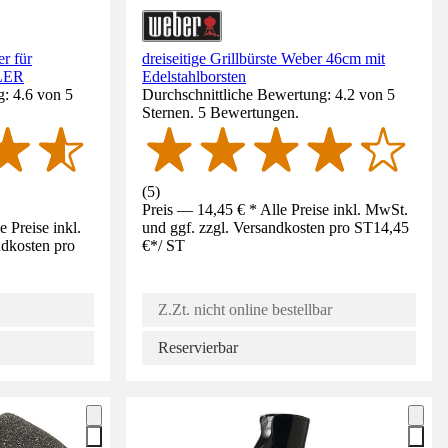
r für
dreiseitige Grillbürste Weber 46cm mit
LER
Edelstahlborsten
: 4.6 von 5
Durchschnittliche Bewertung: 4.2 von 5
Sternen. 5 Bewertungen.
(
5
)
Preis — 14,45 € * Alle Preise inkl. MwSt.
 Preise inkl.
und ggf. zzgl. Versandkosten pro ST
14,45
ndkosten pro
€
*
/
ST
Z.Zt. nicht online bestellbar
Reservierbar