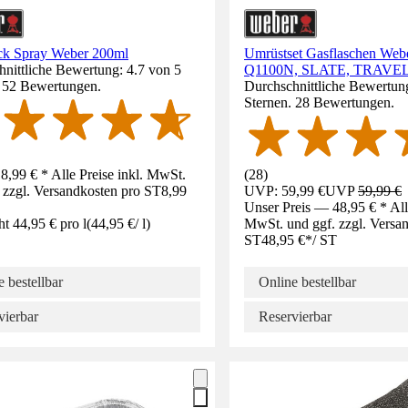
ck Spray Weber 200ml
Umrüstset Gasflaschen Webe
nittliche Bewertung: 4.7 von 5
Q1100N, SLATE, TRAVE
. 52 Bewertungen.
Durchschnittliche Bewertung
Sternen. 28 Bewertungen.
8,99 € * Alle Preise inkl. MwSt.
(
28
)
 zzgl. Versandkosten pro ST
8,99
UVP: 59,99 €
UVP
59,99 €
Unser Preis — 48,95 € * Alle
ht 44,95 € pro l
(
44,95 €
/
l
)
MwSt. und ggf. zzgl. Versa
ST
48,95 €
*
/
ST
 bestellbar
Online bestellbar
vierbar
Reservierbar