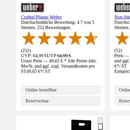
Crafted Pfanne Weber
Non-Sti
Durchschnittliche Bewertung: 4.7 von 5
Durchsch
Sternen. 252 Bewertungen.
Sternen
(
252
)
(
52
)
UVP: 64,99 €
UVP
64,99 €
Preis — 
Unser Preis — 49,65 € * Alle Preise inkl.
und ggf.
MwSt. und ggf. zzgl. Versandkosten pro
€
*
/
ST
ST
49,65 €
*
/
ST
Entspric
Online bestellbar
Online
Reservierbar
Reser