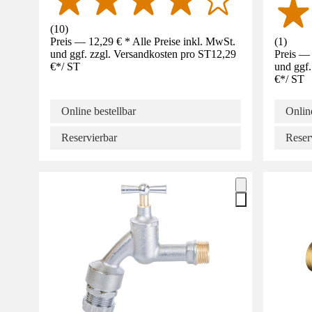
(
10
)
Preis — 12,29 € * Alle Preise inkl. MwSt.
(
1
)
und ggf. zzgl. Versandkosten pro ST
12,29
Preis — 
€
*
/
ST
und ggf.
€
*
/
ST
Online bestellbar
Online
Reservierbar
Reser