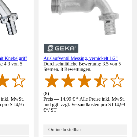
mit Knebelgriff
Auslaufventil Messing, vernickelt 1/2"
: 4.3 von 5
Durchschnittliche Bewertung: 3.5 von 5
Sternen. 8 Bewertungen.
(
8
)
e inkl. MwSt.
Preis — 14,99 € * Alle Preise inkl. MwSt.
n pro ST
4,95
und ggf. zzgl. Versandkosten pro ST
14,99
€
*
/
ST
Online bestellbar