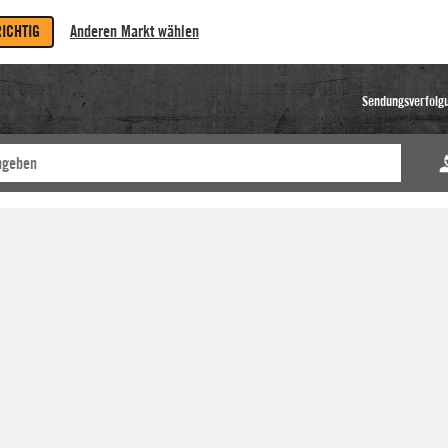
RICHTIG
Anderen Markt wählen
Sendungsverfolg