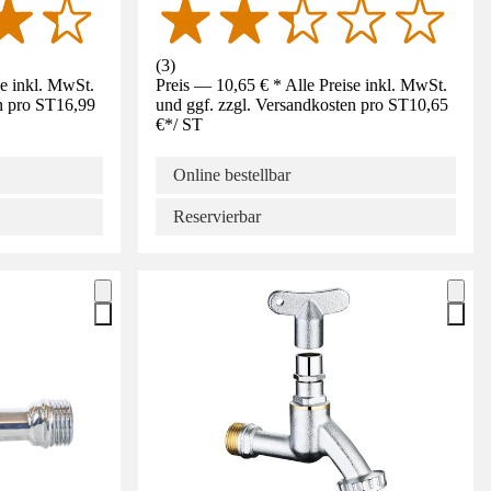
(
3
)
se inkl. MwSt.
Preis — 10,65 € * Alle Preise inkl. MwSt.
n pro ST
16,99
und ggf. zzgl. Versandkosten pro ST
10,65
€
*
/
ST
Online bestellbar
Reservierbar