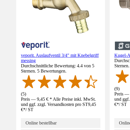
veporit. Auslaufventil 3/4" mit Knebelgriff
Kugel-Au
messing
Durchsch
Durchschnittliche Bewertung: 4.4 von 5
Sternen
Sternen. 5 Bewertungen.
(
9
)
(
5
)
Preis — 
Preis — 9,45 € * Alle Preise inkl. MwSt.
und ggf.
und ggf. zzgl. Versandkosten pro ST
9,45
€
*
/
ST
€
*
/
ST
Online bestellbar
Online