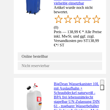
vielseitig einsetzbar
Artikel wurde noch nicht
bewertet.
(
0
)
Preis — 138,99 € * Alle Preise
inkl. MwSt. und ggf. zzgl.
Versandkosten pro ST
138,99
€
*
/
ST
Online bestellbar
Nicht reservierbar
BigDean Wasserkanister 10L
mit Auslaufhahn +
Schraubdeckel naturweiß -
BPA frei lebensmittelecht
stapelbar UN-Zulassung DIN
61 - tragbarer Wasserbehälter