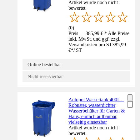
Artikel wurde noch nicht
bewertet.
(
0
)
Preis — 385,99 € * Alle Preise
inkl. MwSt. und ggf. zzgl.
Versandkosten pro ST
385,99
€
*
/
ST
Online bestellbar
Nicht reservierbar
Autopot Wassertank 400L –
Robuster, wasserdichter
Wasserbehälter für Garten &
Haus, einfach aufbaubar,
vielseitig einsetzbar
Artikel wurde noch nicht
bewertet.