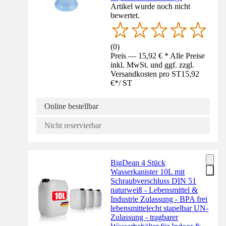
Artikel wurde noch nicht
bewertet.
(
0
)
Preis — 15,92 € * Alle Preise
inkl. MwSt. und ggf. zzgl.
Versandkosten pro ST
15,92
€
*
/
ST
Online bestellbar
Nicht reservierbar
BigDean 4 Stück
Wasserkanister 10L mit
Schraubverschluss DIN 51
naturweiß - Lebensmittel &
Industrie Zulassung - BPA frei
lebensmittelecht stapelbar UN-
Zulassung - tragbarer