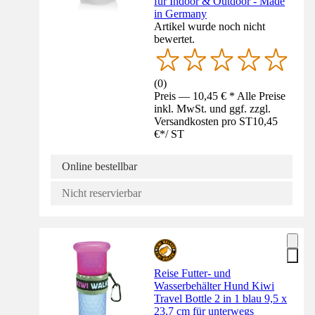
für Indoor & Outdoor - Made
in Germany
Artikel wurde noch nicht
bewertet.
(
0
)
Preis — 10,45 € * Alle Preise
inkl. MwSt. und ggf. zzgl.
Versandkosten pro ST
10,45
€
*
/
ST
Online bestellbar
Nicht reservierbar
Reise Futter- und
Wasserbehälter Hund Kiwi
Travel Bottle 2 in 1 blau 9,5 x
23,7 cm für unterwegs