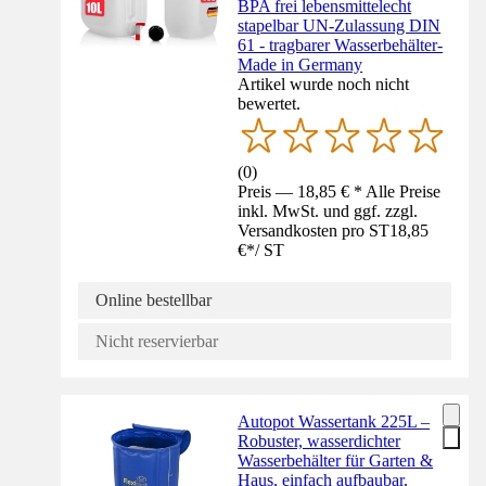
BPA frei lebensmittelecht
stapelbar UN-Zulassung DIN
61 - tragbarer Wasserbehälter-
Made in Germany
Artikel wurde noch nicht
bewertet.
(
0
)
Preis — 18,85 € * Alle Preise
inkl. MwSt. und ggf. zzgl.
Versandkosten pro ST
18,85
€
*
/
ST
Online bestellbar
Nicht reservierbar
Autopot Wassertank 225L –
Robuster, wasserdichter
Wasserbehälter für Garten &
Haus, einfach aufbaubar,