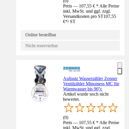
(
0
)
Preis — 107,55 € * Alle Preise
inkl. MwSt. und ggf. zzgl.
Versandkosten pro ST
107,55
€
*
/
ST
Online bestellbar
Nicht reservierbar
Aufputz Wasserzähler Zenner
Ventilzähler Minomess MC für
Warmwasser bis 90°c
Artikel wurde noch nicht
bewertet.
(
0
)
Preis — 107,55 € * Alle Preise
inkl. MwSt. und ggf. zzgl.