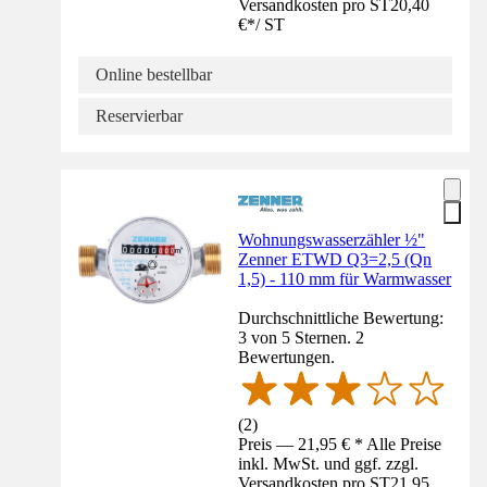
Versandkosten pro ST
20,40
€
*
/
ST
Online bestellbar
Reservierbar
Wohnungswasserzähler ½"
Zenner ETWD Q3=2,5 (Qn
1,5) - 110 mm für Warmwasser
Durchschnittliche Bewertung:
3 von 5 Sternen. 2
Bewertungen.
(
2
)
Preis — 21,95 € * Alle Preise
inkl. MwSt. und ggf. zzgl.
Versandkosten pro ST
21,95