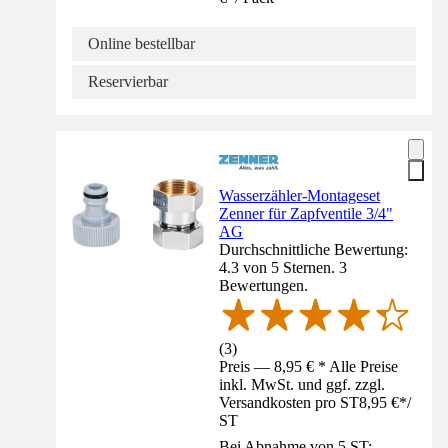
Online bestellbar
Reservierbar
Wasserzähler-Montageset
Zenner für Zapfventile 3/4"
AG
Durchschnittliche Bewertung:
4.3 von 5 Sternen. 3
Bewertungen.
(
3
)
Preis — 8,95 € * Alle Preise
inkl. MwSt. und ggf. zzgl.
Versandkosten pro ST
8,95 €
*
/
ST
Bei Abnahme von 5 ST: