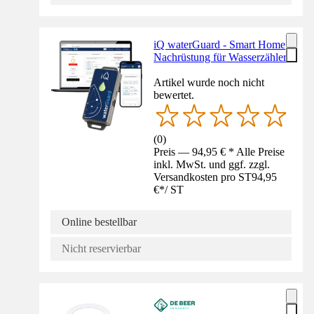
iQ waterGuard - Smart Home
Nachrüstung für Wasserzähler
Artikel wurde noch nicht
bewertet.
(
0
)
Preis — 94,95 € * Alle Preise
inkl. MwSt. und ggf. zzgl.
Versandkosten pro ST
94,95
€
*
/
ST
Online bestellbar
Nicht reservierbar