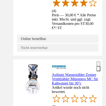
(
4
)
Preis — 30,00 € * Alle Preise
inkl. MwSt. und ggf. zzgl.
Versandkosten pro ST
30,00
€
*
/
ST
Online bestellbar
Nicht reservierbar
Aufputz Wasserzähler Zenner
Ventilzähler Minomess MC für
Kaltwasser bis 30°c
Artikel wurde noch nicht
bewertet.