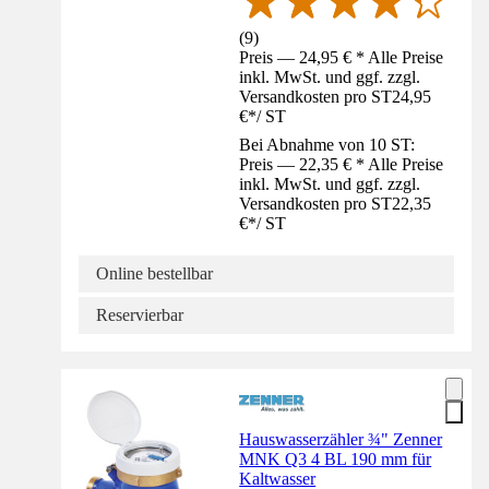
(
9
)
Preis — 24,95 € * Alle Preise
inkl. MwSt. und ggf. zzgl.
Versandkosten pro ST
24,95
€
*
/
ST
Bei Abnahme von 10 ST:
Preis — 22,35 € * Alle Preise
inkl. MwSt. und ggf. zzgl.
Versandkosten pro ST
22,35
€
*
/
ST
Online bestellbar
Reservierbar
Hauswasserzähler ¾" Zenner
MNK Q3 4 BL 190 mm für
Kaltwasser