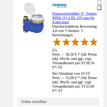
Hauswasserzähler ¾" Zenner
MNK Q3 4 BL 105 mm für
Kaltwasser
Durchschnittliche Bewertung:
4.8 von 5 Sternen. 5
Bewertungen.
(
5
)
Preis — 38,50 € * Alle Preise
inkl. MwSt. und ggf. zzgl.
Versandkosten pro ST
38,50
€
*
/
ST
Bei Abnahme von 10 ST:
Preis — 35,00 € * Alle Preise
inkl. MwSt. und ggf. zzgl.
Versandkosten pro ST
35,00
€
*
/
ST
Online bestellbar