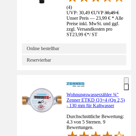
(
4
)
UVP: 30,49 €
UVP
30,49 €
Unser Preis — 23,99 € * Alle
Preise inkl. MwSt. und ggf.
zzgl. Versandkosten pro
ST
23,99 €
*
/
ST
Online bestellbar
Reservierbar
Wohnungswasserzähler ¾"
Zenner ETKD Q3=4 (Qn 2,5)
- 130 mm für Kaltwasser
Durchschnittliche Bewertung:
4.3 von 5 Sternen. 9
Bewertungen.