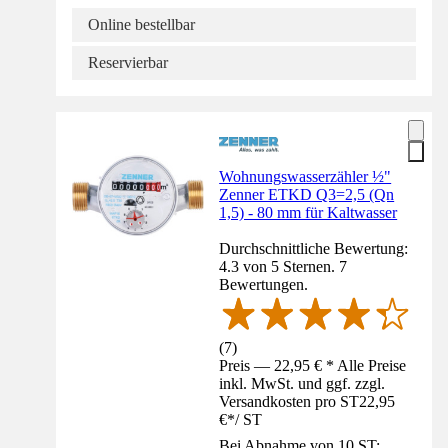
Online bestellbar
Reservierbar
Wohnungswasserzähler ½"
Zenner ETKD Q3=2,5 (Qn
1,5) - 80 mm für Kaltwasser
Durchschnittliche Bewertung:
4.3 von 5 Sternen. 7
Bewertungen.
(
7
)
Preis — 22,95 € * Alle Preise
inkl. MwSt. und ggf. zzgl.
Versandkosten pro ST
22,95
€
*
/
ST
Bei Abnahme von 10 ST: