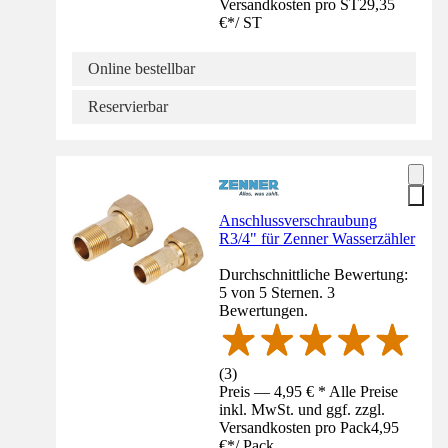
Versandkosten pro ST
29,35
€
*
/
ST
Online bestellbar
Reservierbar
Anschlussverschraubung
R3/4" für Zenner Wasserzähler
Durchschnittliche Bewertung:
5 von 5 Sternen. 3
Bewertungen.
(
3
)
Preis — 4,95 € * Alle Preise
inkl. MwSt. und ggf. zzgl.
Versandkosten pro Pack
4,95
€
*
/
Pack