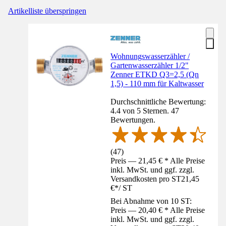
Artikelliste überspringen
Wohnungswasserzähler /
Gartenwasserzähler 1/2"
Zenner ETKD Q3=2,5 (Qn
1,5) - 110 mm für Kaltwasser
Durchschnittliche Bewertung:
4.4 von 5 Sternen. 47
Bewertungen.
(
47
)
Preis — 21,45 € * Alle Preise
inkl. MwSt. und ggf. zzgl.
Versandkosten pro ST
21,45
€
*
/
ST
Bei Abnahme von 10 ST:
Preis — 20,40 € * Alle Preise
inkl. MwSt. und ggf. zzgl.