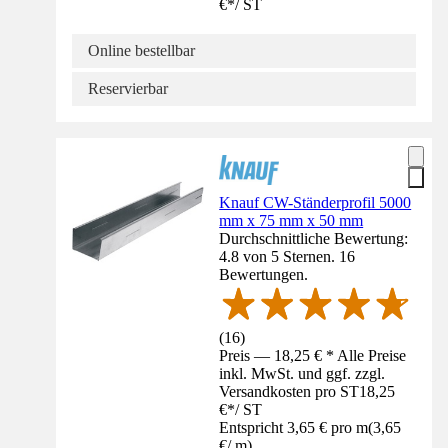
€
*
/
ST
Online bestellbar
Reservierbar
Knauf CW-Ständerprofil 5000
mm x 75 mm x 50 mm
Durchschnittliche Bewertung:
4.8 von 5 Sternen. 16
Bewertungen.
(
16
)
Preis — 18,25 € * Alle Preise
inkl. MwSt. und ggf. zzgl.
Versandkosten pro ST
18,25
€
*
/
ST
Entspricht 3,65 € pro m
(
3,65
€
/
m
)