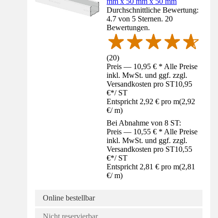
mm x 50 mm x 50 mm
Durchschnittliche Bewertung:
4.7 von 5 Sternen. 20
Bewertungen.
(
20
)
Preis — 10,95 € * Alle Preise
inkl. MwSt. und ggf. zzgl.
Versandkosten pro ST
10,95
€
*
/
ST
Entspricht 2,92 € pro m
(
2,92
€
/
m
)
Bei Abnahme von 8 ST:
Preis — 10,55 € * Alle Preise
inkl. MwSt. und ggf. zzgl.
Versandkosten pro ST
10,55
€
*
/
ST
Entspricht 2,81 € pro m
(
2,81
€
/
m
)
Online bestellbar
Nicht reservierbar