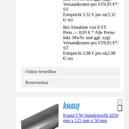
Versandkosten pro ST
9,95 €
*
/
ST
Entspricht 3,32 € pro m
(
3,32
€
/
m
)
Bei Abnahme von 8 ST:
Preis — 8,95 € * Alle Preise
inkl. MwSt. und ggf. zzgl.
Versandkosten pro ST
8,95 €
*
/
ST
Entspricht 2,98 € pro m
(
2,98
€
/
m
)
Online bestellbar
Reservierbar
Knauf CW-Ständerprofil 4250
mm x 125 mm x 50 mm