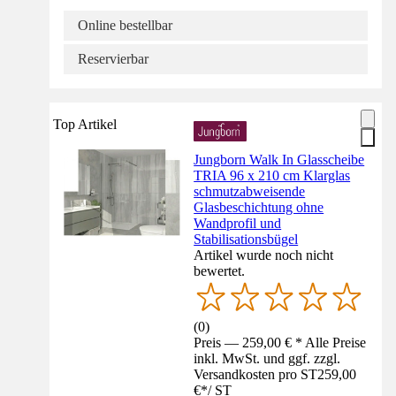
Online bestellbar
Reservierbar
Top Artikel
Jungborn Walk In Glasscheibe
TRIA 96 x 210 cm Klarglas
schmutzabweisende
Glasbeschichtung ohne
Wandprofil und
Stabilisationsbügel
Artikel wurde noch nicht
bewertet.
(
0
)
Preis — 259,00 € * Alle Preise
inkl. MwSt. und ggf. zzgl.
Versandkosten pro ST
259,00
€
*
/
ST