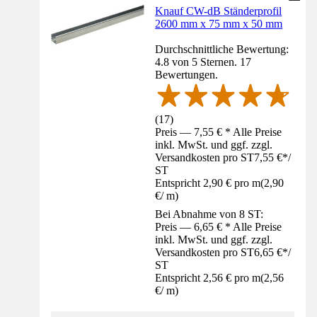
Knauf CW-dB Ständerprofil
2600 mm x 75 mm x 50 mm
Durchschnittliche Bewertung:
4.8 von 5 Sternen. 17
Bewertungen.
(
17
)
Preis — 7,55 € * Alle Preise
inkl. MwSt. und ggf. zzgl.
Versandkosten pro ST
7,55 €
*
/
ST
Entspricht 2,90 € pro m
(
2,90
€
/
m
)
Bei Abnahme von 8 ST:
Preis — 6,65 € * Alle Preise
inkl. MwSt. und ggf. zzgl.
Versandkosten pro ST
6,65 €
*
/
ST
Entspricht 2,56 € pro m
(
2,56
€
/
m
)