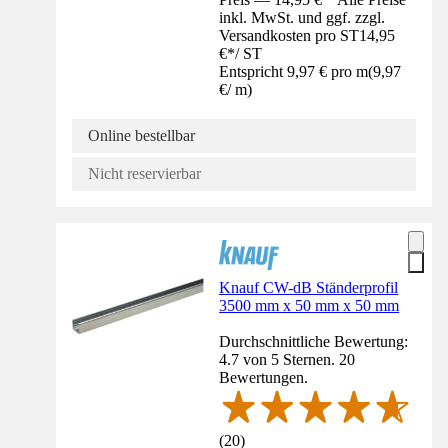
inkl. MwSt. und ggf. zzgl.
Versandkosten pro ST
14,95
€
*
/
ST
Entspricht 9,97 € pro m
(
9,97
€
/
m
)
Online bestellbar
Nicht reservierbar
Knauf CW-dB Ständerprofil
3500 mm x 50 mm x 50 mm
Durchschnittliche Bewertung:
4.7 von 5 Sternen. 20
Bewertungen.
(
20
)