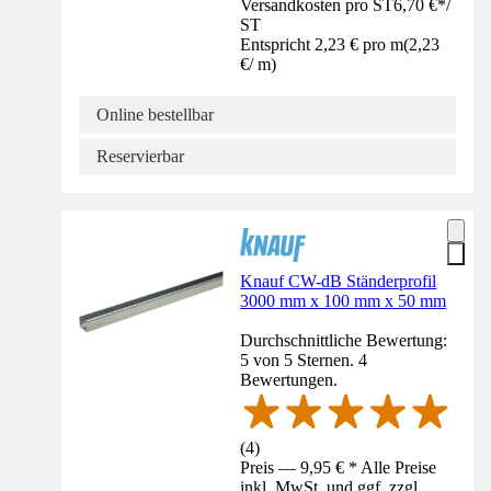
Versandkosten pro ST
6,70 €
*
/
ST
Entspricht 2,23 € pro m
(
2,23
€
/
m
)
Online bestellbar
Reservierbar
Knauf CW-dB Ständerprofil
3000 mm x 100 mm x 50 mm
Durchschnittliche Bewertung:
5 von 5 Sternen. 4
Bewertungen.
(
4
)
Preis — 9,95 € * Alle Preise
inkl. MwSt. und ggf. zzgl.