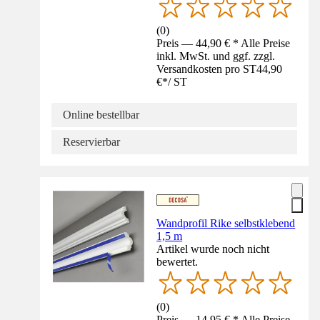
(
0
)
Preis — 44,90 € * Alle Preise
inkl. MwSt. und ggf. zzgl.
Versandkosten pro ST
44,90
€
*
/
ST
Online bestellbar
Reservierbar
Wandprofil Rike selbstklebend
1,5 m
Artikel wurde noch nicht
bewertet.
(
0
)
Preis — 14,95 € * Alle Preise