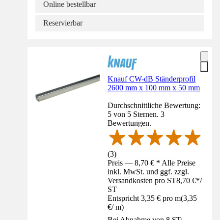
Online bestellbar
Reservierbar
Knauf CW-dB Ständerprofil
2600 mm x 100 mm x 50 mm
Durchschnittliche Bewertung:
5 von 5 Sternen. 3
Bewertungen.
(
3
)
Preis — 8,70 € * Alle Preise
inkl. MwSt. und ggf. zzgl.
Versandkosten pro ST
8,70 €
*
/
ST
Entspricht 3,35 € pro m
(
3,35
€
/
m
)
Bei Abnahme von 8 ST: