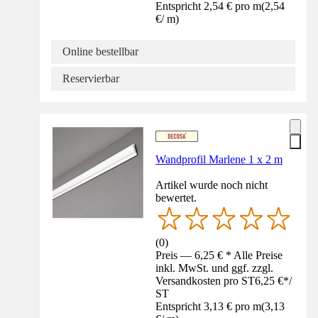
Entspricht 2,54 € pro m
(
2,54
€
/
m
)
Online bestellbar
Reservierbar
Wandprofil Marlene 1 x 2 m
Artikel wurde noch nicht
bewertet.
(
0
)
Preis — 6,25 € * Alle Preise
inkl. MwSt. und ggf. zzgl.
Versandkosten pro ST
6,25 €
*
/
ST
Entspricht 3,13 € pro m
(
3,13