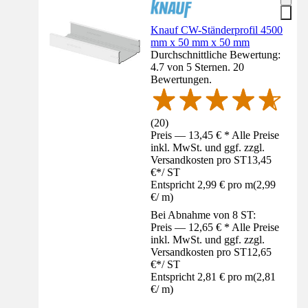
Knauf CW-Ständerprofil 4500
mm x 50 mm x 50 mm
Durchschnittliche Bewertung:
4.7 von 5 Sternen. 20
Bewertungen.
(
20
)
Preis — 13,45 € * Alle Preise
inkl. MwSt. und ggf. zzgl.
Versandkosten pro ST
13,45
€
*
/
ST
Entspricht 2,99 € pro m
(
2,99
€
/
m
)
Bei Abnahme von 8 ST:
Preis — 12,65 € * Alle Preise
inkl. MwSt. und ggf. zzgl.
Versandkosten pro ST
12,65
€
*
/
ST
Entspricht 2,81 € pro m
(
2,81
€
/
m
)