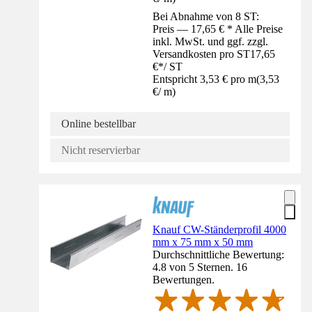
Bei Abnahme von 8 ST:
Preis — 17,65 € * Alle Preise
inkl. MwSt. und ggf. zzgl.
Versandkosten pro ST
17,65
€
*
/
ST
Entspricht 3,53 € pro m
(
3,53
€
/
m
)
Online bestellbar
Nicht reservierbar
Knauf CW-Ständerprofil 4000
mm x 75 mm x 50 mm
Durchschnittliche Bewertung:
4.8 von 5 Sternen. 16
Bewertungen.