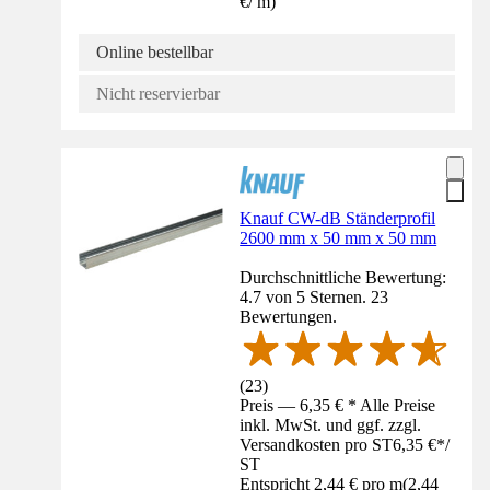
€
/
m
)
Online bestellbar
Nicht reservierbar
Knauf CW-dB Ständerprofil
2600 mm x 50 mm x 50 mm
Durchschnittliche Bewertung:
4.7 von 5 Sternen. 23
Bewertungen.
(
23
)
Preis — 6,35 € * Alle Preise
inkl. MwSt. und ggf. zzgl.
Versandkosten pro ST
6,35 €
*
/
ST
Entspricht 2,44 € pro m
(
2,44