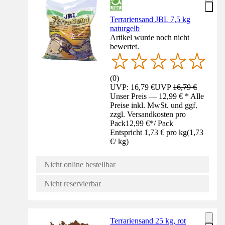
Terrariensand JBL 7,5 kg
naturgelb
Artikel wurde noch nicht
bewertet.
(
0
)
UVP: 16,79 €
UVP
16,79 €
Unser Preis — 12,99 € * Alle
Preise inkl. MwSt. und ggf.
zzgl. Versandkosten pro
Pack
12,99 €
*
/
Pack
Entspricht 1,73 € pro kg
(
1,73
€
/
kg
)
Nicht online bestellbar
Nicht reservierbar
Terrariensand 25 kg, rot