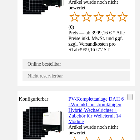
Artikel wurde noch nicht
bewertet.
(
0
)
Preis — ab 3999,16 € * Alle
Preise inkl. MwSt. und ggf.
zzgl. Versandkosten pro
ST
ab
3999,16 €
*
/
ST
Online bestellbar
Nicht reservierbar
Konfigurierbar
PV-Komplettanlage DAH 6
kWp inkl. notstromfähigen
Hybrid-Wechselrichter +
Zubehör für Welleternit 14
Module
Artikel wurde noch nicht
bewertet.