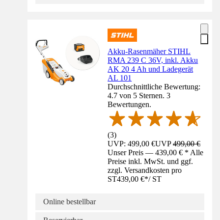
Akku-Rasenmäher STIHL
RMA 239 C 36V, inkl. Akku
AK 20 4 Ah und Ladegerät
AL 101
Durchschnittliche Bewertung:
4.7 von 5 Sternen. 3
Bewertungen.
(
3
)
UVP: 499,00 €
UVP
499,00 €
Unser Preis — 439,00 € * Alle
Preise inkl. MwSt. und ggf.
zzgl. Versandkosten pro
ST
439,00 €
*
/
ST
Online bestellbar