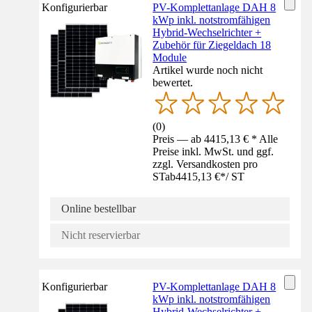
Konfigurierbar
PV-Komplettanlage DAH 8
kWp inkl. notstromfähigen
Hybrid-Wechselrichter +
Zubehör für Ziegeldach 18
Module
Artikel wurde noch nicht
bewertet.
(
0
)
Preis — ab 4415,13 € * Alle
Preise inkl. MwSt. und ggf.
zzgl. Versandkosten pro
ST
ab
4415,13 €
*
/
ST
Online bestellbar
Nicht reservierbar
Konfigurierbar
PV-Komplettanlage DAH 8
kWp inkl. notstromfähigen
Hybrid-Wechselrichter +