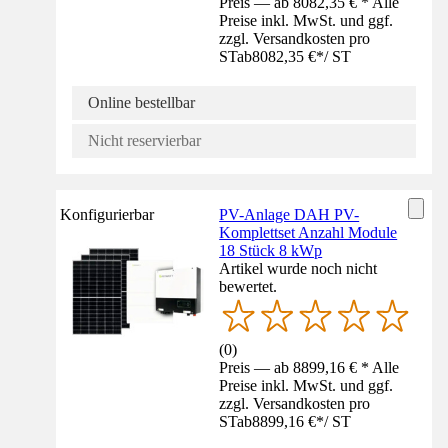
Preis — ab 8082,35 € * Alle
Preise inkl. MwSt. und ggf.
zzgl. Versandkosten pro
ST
ab
8082,35 €
*
/
ST
Online bestellbar
Nicht reservierbar
Konfigurierbar
PV-Anlage DAH PV-
Komplettset Anzahl Module
18 Stück 8 kWp
Artikel wurde noch nicht
bewertet.
(
0
)
Preis — ab 8899,16 € * Alle
Preise inkl. MwSt. und ggf.
zzgl. Versandkosten pro
ST
ab
8899,16 €
*
/
ST