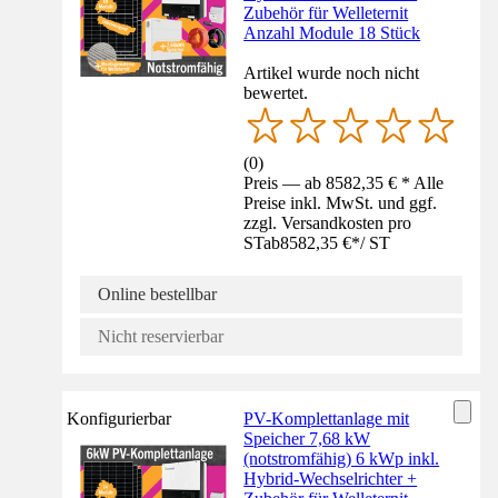
Zubehör für Welleternit
Anzahl Module 18 Stück
Artikel wurde noch nicht
bewertet.
(
0
)
Preis — ab 8582,35 € * Alle
Preise inkl. MwSt. und ggf.
zzgl. Versandkosten pro
ST
ab
8582,35 €
*
/
ST
Online bestellbar
Nicht reservierbar
Konfigurierbar
PV-Komplettanlage mit
Speicher 7,68 kW
(notstromfähig) 6 kWp inkl.
Hybrid-Wechselrichter +