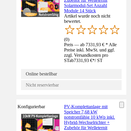
Zubehör für Welleternit
Solarmodul-Set Anzahl
Module 14 Stück
Artikel wurde noch nicht
bewertet.
(
0
)
Preis — ab 7331,93 € * Alle
Preise inkl. MwSt. und ggf.
zzgl. Versandkosten pro
ST
ab
7331,93 €
*
/
ST
Online bestellbar
Nicht reservierbar
Konfigurierbar
PV-Komplettanlage mit
Speicher 7,68 kW
notstromfähig 10 kWp inkl.
Hybrid-Wechselrichter +
Zubehör für Welleternit