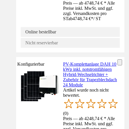
Preis — ab 4748,74 € * Alle
Preise inkl. MwSt. und ggf.
zzgl. Versandkosten pro
ST
ab
4748,74 €
*
/
ST
Online bestellbar
Nicht reservierbar
Konfigurierbar
PV-Komplettanlage DAH 10
kWp inkl. notstromfähigen
Hybrid-Wechselrichter +
Zubehör für Trapezblechdach
24 Module
Artikel wurde noch nicht
bewertet.
(
0
)
Preis — ab 4248,74 € * Alle
Preise inkl. MwSt. und ggf.
zzgl. Versandkosten pro