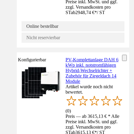
Preise inkl. MwSt. und ggf.
zzgl. Versandkosten pro
ST
ab
2948,74 €
*
/
ST
Online bestellbar
Nicht reservierbar
Konfigurierbar
PV-Komplettanlage DAH 6
kWp inkl. notstromfähigen
Hybrid-Wechselrichter +
Zubehör für Ziegeldach 14
Module
Artikel wurde noch nicht
bewertet.
(
0
)
Preis — ab 3615,13 € * Alle
Preise inkl. MwSt. und ggf.
zzgl. Versandkosten pro
ST
ab
3615,13 €
*
/
ST