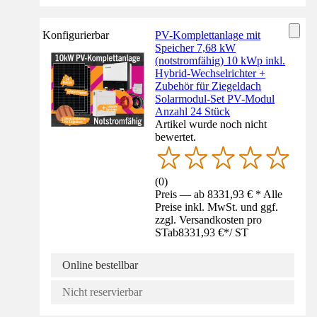
Konfigurierbar
PV-Komplettanlage mit
Speicher 7,68 kW
(notstromfähig) 10 kWp inkl.
Hybrid-Wechselrichter +
Zubehör für Ziegeldach
Solarmodul-Set PV-Modul
Anzahl 24 Stück
Artikel wurde noch nicht
bewertet.
(
0
)
Preis — ab 8331,93 € * Alle
Preise inkl. MwSt. und ggf.
zzgl. Versandkosten pro
ST
ab
8331,93 €
*
/
ST
Online bestellbar
Nicht reservierbar