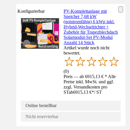
Konfigurierbar
PV-Komplettanlage mit
Speicher 7,68 kW
(notstromfähig) 6 kWp inkl.
Hybrid-Wechselrichter +
Zubehör für Trapezblechdach
Solarmodul-Set PV-Modul
Anzahl 14 Stück
Artikel wurde noch nicht
bewertet.
(
0
)
Preis — ab 6915,13 € * Alle
Preise inkl. MwSt. und ggf.
zzgl. Versandkosten pro
ST
ab
6915,13 €
*
/
ST
Online bestellbar
Nicht reservierbar