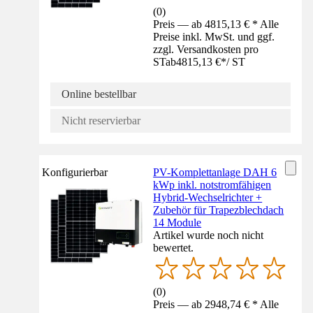
(
0
)
Preis — ab 4815,13 € * Alle
Preise inkl. MwSt. und ggf.
zzgl. Versandkosten pro
ST
ab
4815,13 €
*
/
ST
Online bestellbar
Nicht reservierbar
Konfigurierbar
PV-Komplettanlage DAH 6
kWp inkl. notstromfähigen
Hybrid-Wechselrichter +
Zubehör für Trapezblechdach
14 Module
Artikel wurde noch nicht
bewertet.
(
0
)
Preis — ab 2948,74 € * Alle