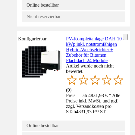
Online bestellbar
Nicht reservierbar
Konfigurierbar
PV-Komplettanlage DAH 10
kWp inkl. notstromfähigen
Hybrid-Wechselrichter +
Zubehör für Bitumen
Flachdach 24 Module
Artikel wurde noch nicht
bewertet.
(
0
)
Preis — ab 4831,93 € * Alle
Preise inkl. MwSt. und ggf.
zzgl. Versandkosten pro
ST
ab
4831,93 €
*
/
ST
Online bestellbar