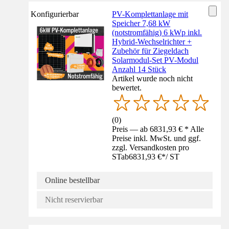
Konfigurierbar
PV-Komplettanlage mit
Speicher 7,68 kW
(notstromfähig) 6 kWp inkl.
Hybrid-Wechselrichter +
Zubehör für Ziegeldach
Solarmodul-Set PV-Modul
Anzahl 14 Stück
Artikel wurde noch nicht
bewertet.
(
0
)
Preis — ab 6831,93 € * Alle
Preise inkl. MwSt. und ggf.
zzgl. Versandkosten pro
ST
ab
6831,93 €
*
/
ST
Online bestellbar
Nicht reservierbar