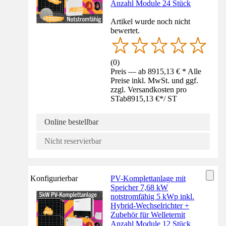
Anzahl Module 24 Stück
Artikel wurde noch nicht
bewertet.
(
0
)
Preis — ab 8915,13 € * Alle
Preise inkl. MwSt. und ggf.
zzgl. Versandkosten pro
ST
ab
8915,13 €
*
/
ST
Online bestellbar
Nicht reservierbar
Konfigurierbar
PV-Komplettanlage mit
Speicher 7,68 kW
notstromfähig 5 kWp inkl.
Hybrid-Wechselrichter +
Zubehör für Welleternit
Anzahl Module 12 Stück