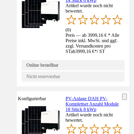
14 Stück 6 kWp
Artikel wurde noch nicht
bewertet.
(
0
)
Preis — ab 3999,16 € * Alle
Preise inkl. MwSt. und ggf.
zzgl. Versandkosten pro
ST
ab
3999,16 €
*
/
ST
Online bestellbar
Nicht reservierbar
Konfigurierbar
PV-Anlage DAH PV-
Komplettset Anzahl Module
18 Stück 8 kWp
Artikel wurde noch nicht
bewertet.