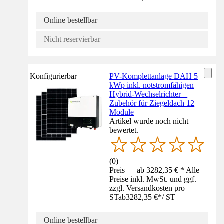
Online bestellbar
Nicht reservierbar
Konfigurierbar
PV-Komplettanlage DAH 5
kWp inkl. notstromfähigen
Hybrid-Wechselrichter +
Zubehör für Ziegeldach 12
Module
Artikel wurde noch nicht
bewertet.
(
0
)
Preis — ab 3282,35 € * Alle
Preise inkl. MwSt. und ggf.
zzgl. Versandkosten pro
ST
ab
3282,35 €
*
/
ST
Online bestellbar