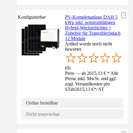
Konfigurierbar
PV-Komplettanlage DAH 5
kWp inkl. notstromfähigen
Hybrid-Wechselrichter +
Zubehör für Trapezblechdach
12 Module
Artikel wurde noch nicht
bewertet.
(
0
)
Preis — ab 2615,13 € * Alle
Preise inkl. MwSt. und ggf.
zzgl. Versandkosten pro
ST
ab
2615,13 €
*
/
ST
Online bestellbar
Nicht reservierbar