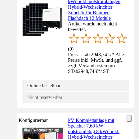
kWp inkl. notstromfähigen
Hybrid-Wechselrichter +
Zubehör für Bitumen
Flachdach 12 Module
Artikel wurde noch nicht
bewertet.
(
0
)
Preis — ab 2948,74 € * Alle
Preise inkl. MwSt. und ggf.
zzgl. Versandkosten pro
ST
ab
2948,74 €
*
/
ST
Online bestellbar
Nicht reservierbar
Konfigurierbar
PV-Komplettanlage mit
Speicher 7,68 kW
notstromfähig 8 kWp inkl.
Hybrid-Wechselrichter +