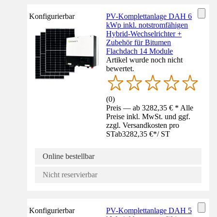
Konfigurierbar
PV-Komplettanlage DAH 6
kWp inkl. notstromfähigen
Hybrid-Wechselrichter +
Zubehör für Bitumen
Flachdach 14 Module
Artikel wurde noch nicht
bewertet.
(
0
)
Preis — ab 3282,35 € * Alle
Preise inkl. MwSt. und ggf.
zzgl. Versandkosten pro
ST
ab
3282,35 €
*
/
ST
Online bestellbar
Nicht reservierbar
Konfigurierbar
PV-Komplettanlage DAH 5