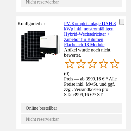
Nicht reservierbar
Konfigurierbar
PV-Komplettanlage DAH 8
kWp inkl. notstromfähigen
Hybrid-Wechselrichter +
Zubehör für Bitumen
Flachdach 18 Module
Artikel wurde noch nicht
bewertet.
(
0
)
Preis — ab 3999,16 € * Alle
Preise inkl. MwSt. und ggf.
zzgl. Versandkosten pro
ST
ab
3999,16 €
*
/
ST
Online bestellbar
Nicht reservierbar