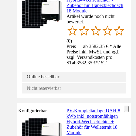
Zubehör für Trapezblechdach
18 Module
Artikel wurde noch nicht
bewertet.
(
0
)
Preis — ab 3582,35 € * Alle
Preise inkl. MwSt. und ggf.
zzgl. Versandkosten pro
ST
ab
3582,35 €
*
/
ST
Online bestellbar
Nicht reservierbar
Konfigurierbar
PV-Komplettanlage DAH 8
kWp inkl. notstromfähigen
Hybrid-Wechselrichter +
Zubehör für Welleternit 18
Module