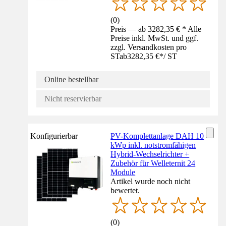
(
0
)
Preis — ab 3282,35 € * Alle
Preise inkl. MwSt. und ggf.
zzgl. Versandkosten pro
ST
ab
3282,35 €
*
/
ST
Online bestellbar
Nicht reservierbar
Konfigurierbar
PV-Komplettanlage DAH 10
kWp inkl. notstromfähigen
Hybrid-Wechselrichter +
Zubehör für Welleternit 24
Module
Artikel wurde noch nicht
bewertet.
(
0
)