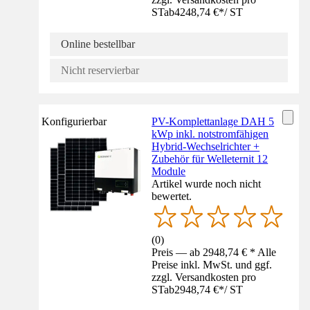
ST
ab
4248,74 €
*
/
ST
Online bestellbar
Nicht reservierbar
Konfigurierbar
PV-Komplettanlage DAH 5
kWp inkl. notstromfähigen
Hybrid-Wechselrichter +
Zubehör für Welleternit 12
Module
Artikel wurde noch nicht
bewertet.
(
0
)
Preis — ab 2948,74 € * Alle
Preise inkl. MwSt. und ggf.
zzgl. Versandkosten pro
ST
ab
2948,74 €
*
/
ST