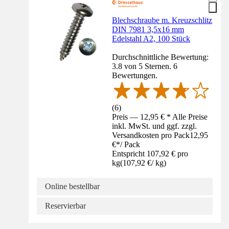
Blechschraube m. Kreuzschlitz
DIN 7981 3,5x16 mm
Edelstahl A2, 100 Stück
Durchschnittliche Bewertung:
3.8 von 5 Sternen. 6
Bewertungen.
(
6
)
Preis — 12,95 € * Alle Preise
inkl. MwSt. und ggf. zzgl.
Versandkosten pro Pack
12,95
€
*
/
Pack
Entspricht 107,92 € pro
kg
(
107,92 €
/
kg
)
Online bestellbar
Reservierbar