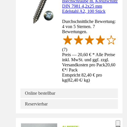
Blechschraube m. Kreuzschlitz
DIN 7981 4,2x25 mm
Edelstahl A2, 100 Stück
Durchschnittliche Bewertung:
4 von 5 Sternen. 7
Bewertungen.
(
7
)
Preis — 20,60 € * Alle Preise
inkl. MwSt. und ggf. zzgl.
Versandkosten pro Pack
20,60
€
*
/
Pack
Entspricht 82,40 € pro
kg
(
82,40 €
/
kg
)
Online bestellbar
Reservierbar