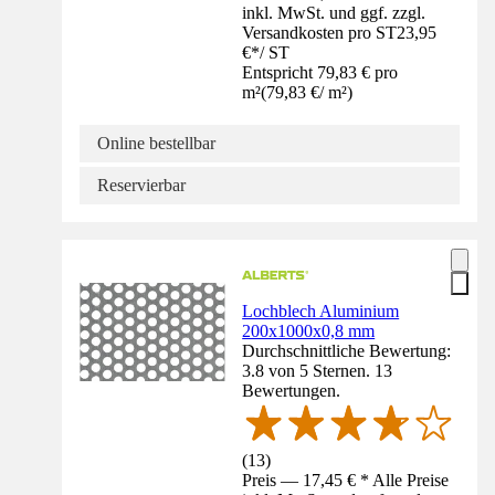
inkl. MwSt. und ggf. zzgl.
Versandkosten pro ST
23,95
€
*
/
ST
Entspricht 79,83 € pro
m²
(
79,83 €
/
m²
)
Online bestellbar
Reservierbar
Lochblech Aluminium
200x1000x0,8 mm
Durchschnittliche Bewertung:
3.8 von 5 Sternen. 13
Bewertungen.
(
13
)
Preis — 17,45 € * Alle Preise