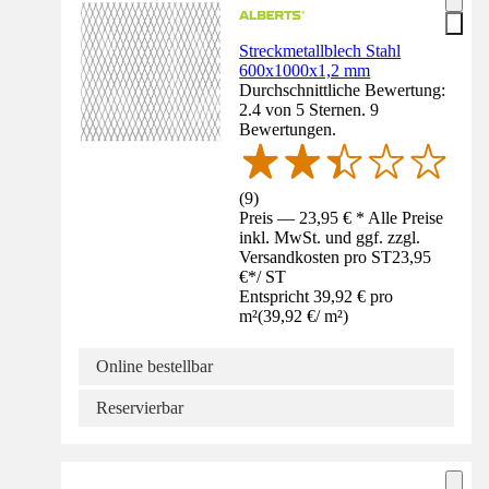
Streckmetallblech Stahl
600x1000x1,2 mm
Durchschnittliche Bewertung:
2.4 von 5 Sternen. 9
Bewertungen.
(
9
)
Preis — 23,95 € * Alle Preise
inkl. MwSt. und ggf. zzgl.
Versandkosten pro ST
23,95
€
*
/
ST
Entspricht 39,92 € pro
m²
(
39,92 €
/
m²
)
Online bestellbar
Reservierbar