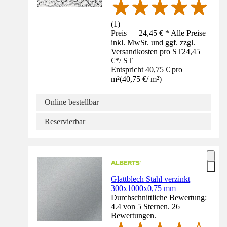
(
1
)
Preis — 24,45 € * Alle Preise
inkl. MwSt. und ggf. zzgl.
Versandkosten pro ST
24,45
€
*
/
ST
Entspricht 40,75 € pro
m²
(
40,75 €
/
m²
)
Online bestellbar
Reservierbar
Glattblech Stahl verzinkt
300x1000x0,75 mm
Durchschnittliche Bewertung:
4.4 von 5 Sternen. 26
Bewertungen.