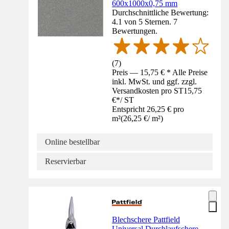
600x1000x0,75 mm
Durchschnittliche Bewertung:
4.1 von 5 Sternen. 7
Bewertungen.
(
7
)
Preis — 15,75 € * Alle Preise
inkl. MwSt. und ggf. zzgl.
Versandkosten pro ST
15,75
€
*
/
ST
Entspricht 26,25 € pro
m²
(
26,25 €
/
m²
)
Online bestellbar
Reservierbar
Blechschere Pattfield
Universal Durchlaufschere