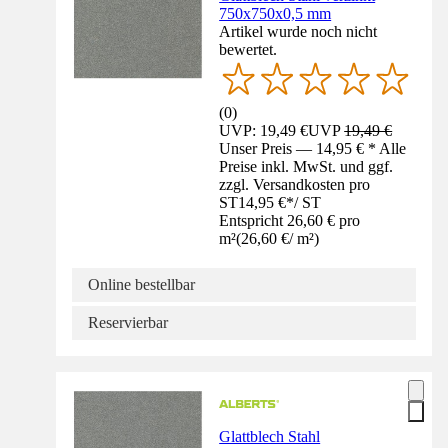
750x750x0,5 mm
Artikel wurde noch nicht
bewertet.
(
0
)
UVP: 19,49 €
UVP
19,49 €
Unser Preis — 14,95 € * Alle
Preise inkl. MwSt. und ggf.
zzgl. Versandkosten pro
ST
14,95 €
*
/
ST
Entspricht 26,60 € pro
m²
(
26,60 €
/
m²
)
Online bestellbar
Reservierbar
Glattblech Stahl