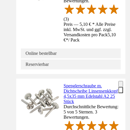
Bewertungen.
(
3
)
Preis — 5,10 € * Alle Preise
inkl. MwSt. und ggf. zzgl.
Versandkosten pro Pack
5,10
€
*
/
Pack
Online bestellbar
Reservierbar
Spenglerschraube m.
Dichtscheibe Linsensenkkopf
4,5x35 mm Edelstahl A2 25
Stück
Durchschnittliche Bewertung:
5 von 5 Sternen. 3
Bewertungen.