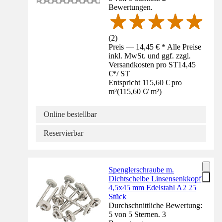
Bewertungen.
(
2
)
Preis — 14,45 € * Alle Preise
inkl. MwSt. und ggf. zzgl.
Versandkosten pro ST
14,45
€
*
/
ST
Entspricht 115,60 € pro
m²
(
115,60 €
/
m²
)
Online bestellbar
Reservierbar
Spenglerschraube m.
Dichtscheibe Linsensenkkopf
4,5x45 mm Edelstahl A2 25
Stück
Durchschnittliche Bewertung:
5 von 5 Sternen. 3