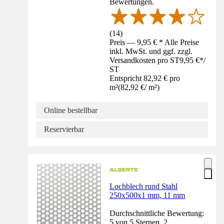
Bewertungen.
(
14
)
Preis — 9,95 € * Alle Preise
inkl. MwSt. und ggf. zzgl.
Versandkosten pro ST
9,95 €
*
/
ST
Entspricht 82,92 € pro
m²
(
82,92 €
/
m²
)
Online bestellbar
Reservierbar
Lochblech rund Stahl
250x500x1 mm, 11 mm
Durchschnittliche Bewertung:
5 von 5 Sternen. 2