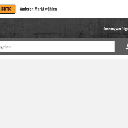
RICHTIG
Anderen Markt wählen
Sendungsverfolg