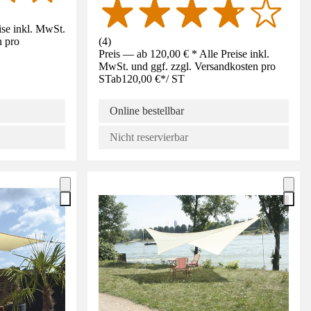
ise inkl. MwSt.
n pro
(
4
)
Preis — ab 120,00 € * Alle Preise inkl.
MwSt. und ggf. zzgl. Versandkosten pro
ST
ab
120,00 €
*
/
ST
Online bestellbar
Nicht reservierbar