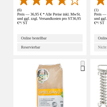
(
6
)
(
1
)
Preis — 36,95 € * Alle Preise inkl. MwSt.
Preis — 
und ggf. zzgl. Versandkosten pro ST
36,95
und ggf.
€
*
/
ST
€
*
/
ST
Online bestellbar
Online
Reservierbar
Nicht 