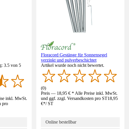
Floracord Gestänge für Sonnensegel
verzinkt und pulverbeschichtet
: 3.5 von 5
Artikel wurde noch nicht bewertet.
(
0
)
Preis — 18,95 € * Alle Preise inkl. MwSt.
ise inkl. MwSt.
und ggf. zzgl. Versandkosten pro ST
18,95
n pro
€
*
/
ST
Online bestellbar