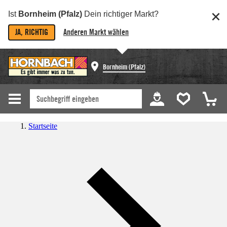
Ist
Bornheim (Pfalz)
Dein richtiger Markt?
JA, RICHTIG
Anderen Markt wählen
Bornheim (Pfalz)
Startseite