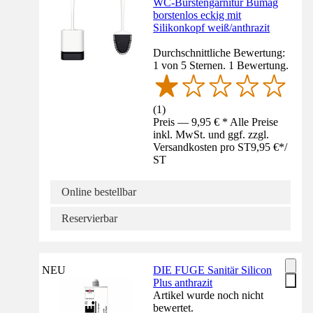
WC-Bürstengarnitur Bümag
borstenlos eckig mit
Silikonkopf weiß/anthrazit
Durchschnittliche Bewertung:
1 von 5 Sternen. 1 Bewertung.
(
1
)
Preis — 9,95 € * Alle Preise
inkl. MwSt. und ggf. zzgl.
Versandkosten pro ST
9,95 €
*
/
ST
Online bestellbar
Reservierbar
NEU
DIE FUGE Sanitär Silicon
Plus anthrazit
Artikel wurde noch nicht
bewertet.