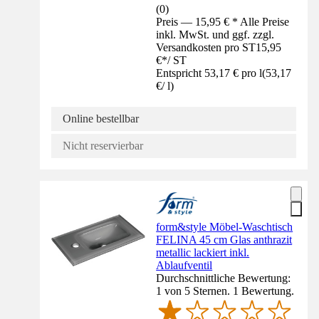
(
0
)
Preis — 15,95 € * Alle Preise
inkl. MwSt. und ggf. zzgl.
Versandkosten pro ST
15,95
€
*
/
ST
Entspricht 53,17 € pro l
(
53,17
€
/
l
)
Online bestellbar
Nicht reservierbar
form&style Möbel-Waschtisch
FELINA 45 cm Glas anthrazit
metallic lackiert inkl.
Ablaufventil
Durchschnittliche Bewertung:
1 von 5 Sternen. 1 Bewertung.