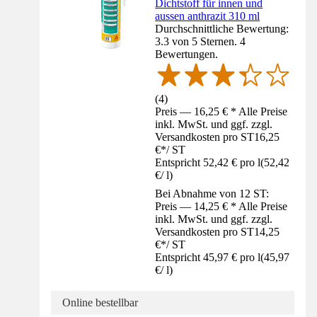
Dichtstoff für innen und
aussen anthrazit 310 ml
Durchschnittliche Bewertung:
3.3 von 5 Sternen. 4
Bewertungen.
(
4
)
Preis — 16,25 € * Alle Preise
inkl. MwSt. und ggf. zzgl.
Versandkosten pro ST
16,25
€
*
/
ST
Entspricht 52,42 € pro l
(
52,42
€
/
l
)
Bei Abnahme von 12 ST:
Preis — 14,25 € * Alle Preise
inkl. MwSt. und ggf. zzgl.
Versandkosten pro ST
14,25
€
*
/
ST
Entspricht 45,97 € pro l
(
45,97
€
/
l
)
Online bestellbar