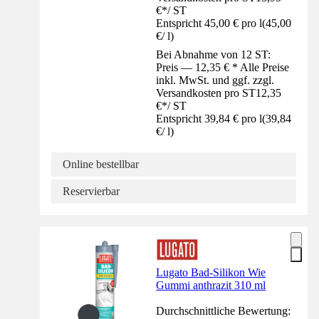
€
*
/
ST
Entspricht 45,00 € pro l
(
45,00
€
/
l
)
Bei Abnahme von 12 ST:
Preis — 12,35 € * Alle Preise
inkl. MwSt. und ggf. zzgl.
Versandkosten pro ST
12,35
€
*
/
ST
Entspricht 39,84 € pro l
(
39,84
€
/
l
)
Online bestellbar
Reservierbar
Lugato Bad-Silikon Wie
Gummi anthrazit 310 ml
Durchschnittliche Bewertung: