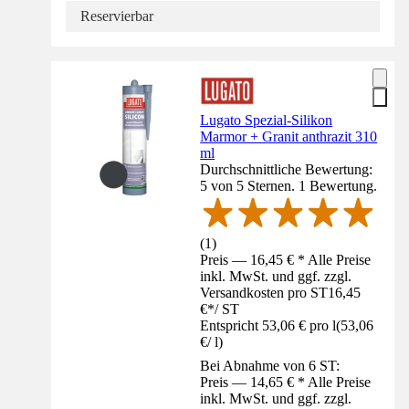
Reservierbar
Lugato Spezial-Silikon
Marmor + Granit anthrazit 310
ml
Durchschnittliche Bewertung:
5 von 5 Sternen. 1 Bewertung.
(
1
)
Preis — 16,45 € * Alle Preise
inkl. MwSt. und ggf. zzgl.
Versandkosten pro ST
16,45
€
*
/
ST
Entspricht 53,06 € pro l
(
53,06
€
/
l
)
Bei Abnahme von 6 ST:
Preis — 14,65 € * Alle Preise
inkl. MwSt. und ggf. zzgl.