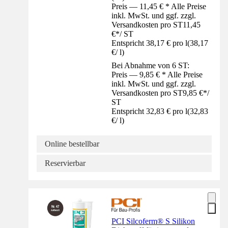
Preis — 11,45 € * Alle Preise
inkl. MwSt. und ggf. zzgl.
Versandkosten pro ST
11,45
€
*
/
ST
Entspricht 38,17 € pro l
(
38,17
€
/
l
)
Bei Abnahme von 6 ST:
Preis — 9,85 € * Alle Preise
inkl. MwSt. und ggf. zzgl.
Versandkosten pro ST
9,85 €
*
/
ST
Entspricht 32,83 € pro l
(
32,83
€
/
l
)
Online bestellbar
Reservierbar
PCI Silcoferm® S Silikon