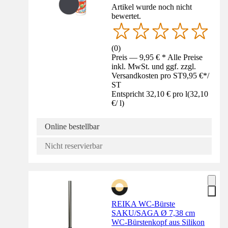
Artikel wurde noch nicht
bewertet.
(
0
)
Preis — 9,95 € * Alle Preise
inkl. MwSt. und ggf. zzgl.
Versandkosten pro ST
9,95 €
*
/
ST
Entspricht 32,10 € pro l
(
32,10
€
/
l
)
Online bestellbar
Nicht reservierbar
REIKA WC-Bürste
SAKU/SAGA Ø 7,38 cm
WC-Bürstenkopf aus Silikon