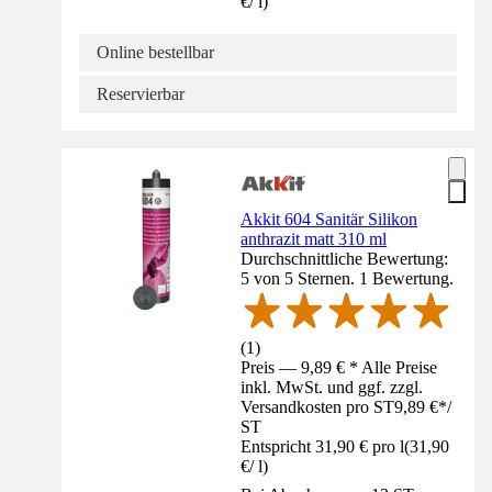
€
/
l
)
Online bestellbar
Reservierbar
Akkit 604 Sanitär Silikon
anthrazit matt 310 ml
Durchschnittliche Bewertung:
5 von 5 Sternen. 1 Bewertung.
(
1
)
Preis — 9,89 € * Alle Preise
inkl. MwSt. und ggf. zzgl.
Versandkosten pro ST
9,89 €
*
/
ST
Entspricht 31,90 € pro l
(
31,90
€
/
l
)