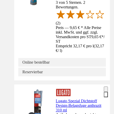
3 von 5 Sternen. 2
Bewertungen.
(
2
)
Preis — 9,65 € * Alle Preise
inkl. MwSt. und ggf. zzgl.
Versandkosten pro ST
9,65 €
*
/
ST
Entspricht 32,17 € pro l
(
32,17
€
/
l
)
Online bestellbar
Reservierbar
Lugato Spezial Dichtstoff
Design-Belagsfuge anthrazit
310 ml