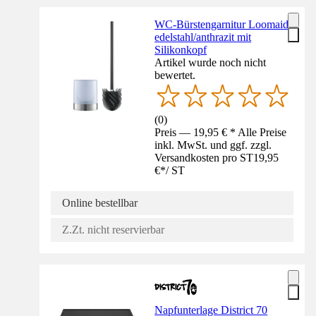
WC-Bürstengarnitur Loomaid
edelstahl/anthrazit mit
Silikonkopf
Artikel wurde noch nicht
bewertet.
(
0
)
Preis — 19,95 € * Alle Preise
inkl. MwSt. und ggf. zzgl.
Versandkosten pro ST
19,95
€
*
/
ST
Online bestellbar
Z.Zt. nicht reservierbar
Napfunterlage District 70