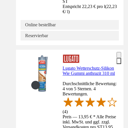
ST
Entspricht 22,23 € pro l
(
22,23
€
/
l
)
Online bestellbar
Reservierbar
Lugato Wetterschutz-Silikon
Wie Gummi anthrazit 310 ml
Durchschnittliche Bewertung:
4 von 5 Sternen. 4
Bewertungen.
(
4
)
Preis — 13,95 € * Alle Preise
inkl. MwSt. und ggf. zzgl.
Versandkosten pro ST
13,95