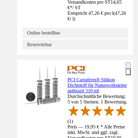
Versandkosten pro ST
14,65
€
*
/
ST
Entspricht 47,26 € pro l
(
47,26
€
/
l
)
Online bestellbar
Reservierbar
PCI Carraferm® Silikon
Dichtstoff für Naturwerksteine
anthrazit 310 ml
Durchschnittliche Bewertung:
5 von 5 Sternen. 1 Bewertung.
(
1
)
Preis — 19,95 € * Alle Preise
inkl. MwSt. und ggf. zzgl.
Versandkosten pro ST
19,95