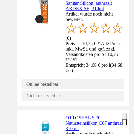
Sanitär-Silicon, anthrazit
ARDEX SE, 310ml
Artikel wurde noch nicht
bewertet.
(
0
)
Preis — 10,75 € * Alle Preise
inkl. MwSt. und ggf. zzgl.
Versandkosten pro ST
10,75
€
*
/
ST
Entspricht 34,68 € pro l
(
34,68
€
/
l
)
Online bestellbar
Nicht reservierbar
OTTOSEAL S 70
Natursteinsilikon C67 anthrazit
310 ml
Artikel wurde noch nicht