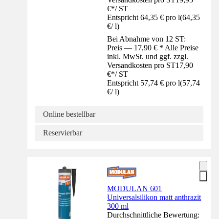
€
*
/
ST
Entspricht 64,35 € pro l
(
64,35
€
/
l
)
Bei Abnahme von 12 ST:
Preis — 17,90 € * Alle Preise
inkl. MwSt. und ggf. zzgl.
Versandkosten pro ST
17,90
€
*
/
ST
Entspricht 57,74 € pro l
(
57,74
€
/
l
)
Online bestellbar
Reservierbar
MODULAN 601
Universalsilikon matt anthrazit
300 ml
Durchschnittliche Bewertung: