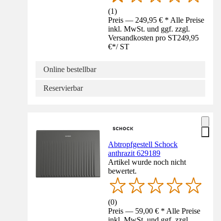
(
1
)
Preis — 249,95 € * Alle Preise
inkl. MwSt. und ggf. zzgl.
Versandkosten pro ST
249,95
€
*
/
ST
Online bestellbar
Reservierbar
Abtropfgestell Schock
anthrazit 629189
Artikel wurde noch nicht
bewertet.
(
0
)
Preis — 59,00 € * Alle Preise
inkl. MwSt. und ggf. zzgl.