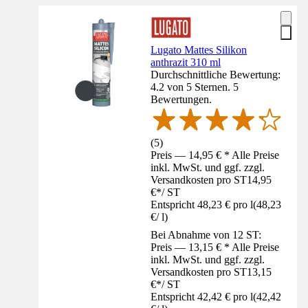
Lugato Mattes Silikon
anthrazit 310 ml
Durchschnittliche Bewertung:
4.2 von 5 Sternen. 5
Bewertungen.
(
5
)
Preis — 14,95 € * Alle Preise
inkl. MwSt. und ggf. zzgl.
Versandkosten pro ST
14,95
€
*
/
ST
Entspricht 48,23 € pro l
(
48,23
€
/
l
)
Bei Abnahme von 12 ST:
Preis — 13,15 € * Alle Preise
inkl. MwSt. und ggf. zzgl.
Versandkosten pro ST
13,15
€
*
/
ST
Entspricht 42,42 € pro l
(
42,42