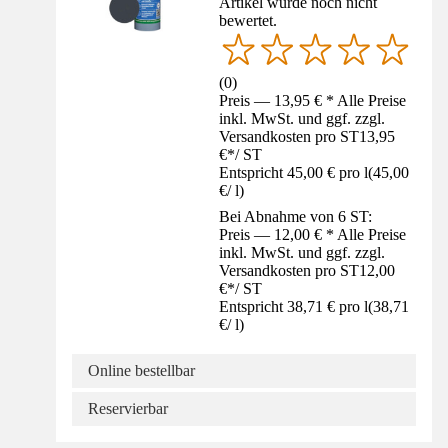
Artikel wurde noch nicht
bewertet.
(
0
)
Preis — 13,95 € * Alle Preise
inkl. MwSt. und ggf. zzgl.
Versandkosten pro ST
13,95
€
*
/
ST
Entspricht 45,00 € pro l
(
45,00
€
/
l
)
Bei Abnahme von 6 ST:
Preis — 12,00 € * Alle Preise
inkl. MwSt. und ggf. zzgl.
Versandkosten pro ST
12,00
€
*
/
ST
Entspricht 38,71 € pro l
(
38,71
€
/
l
)
Online bestellbar
Reservierbar