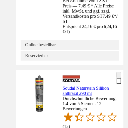
Bei Abnahme von 12 ST:
Preis — 7,49 € * Alle Preise
inkl. MwSt. und ggf. zzgl.
Versandkosten pro ST
7,49 €
*
/
ST
Entspricht 24,16 € pro l
(
24,16
€
/
l
)
Online bestellbar
Reservierbar
Soudal Naturstein Silikon
anthrazit 290 ml
Durchschnittliche Bewertung:
1.4 von 5 Sternen. 12
Bewertungen.
(
12
)