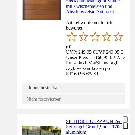
Steckzaun Mahagoni Multic.
mit Zwischenleisten und
Abschlussleiste Anthrazit
Artikel wurde noch nicht
bewertet.
(
0
)
UVP: 249,95 €
UVP
249,95 €
Unser Preis — 169,95 € * Alle
Preise inkl. MwSt. und ggf.
zzgl. Versandkosten pro
ST
169,95 €
*
/
ST
Online bestellbar
Nicht reservierbar
SICHTSCHUTZZAUN 2er-
Set Vogel Grau 1,9m H.170cm
aluminium