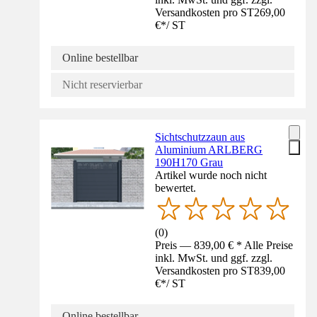
Versandkosten pro ST
269,00
€
*
/
ST
Online bestellbar
Nicht reservierbar
Sichtschutzzaun aus
Aluminium ARLBERG
190H170 Grau
Artikel wurde noch nicht
bewertet.
(
0
)
Preis — 839,00 € * Alle Preise
inkl. MwSt. und ggf. zzgl.
Versandkosten pro ST
839,00
€
*
/
ST
Online bestellbar