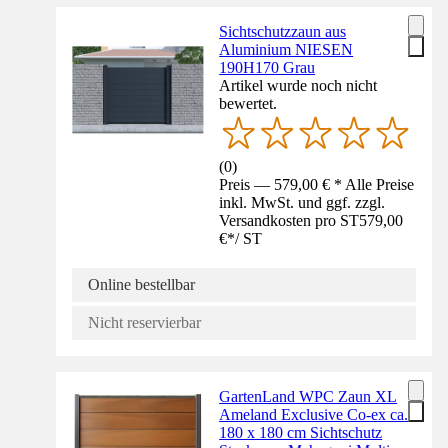
Sichtschutzzaun aus
Aluminium NIESEN
190H170 Grau
Artikel wurde noch nicht
bewertet.
(
0
)
Preis — 579,00 € * Alle Preise
inkl. MwSt. und ggf. zzgl.
Versandkosten pro ST
579,00
€
*
/
ST
Online bestellbar
Nicht reservierbar
GartenLand WPC Zaun XL
Ameland Exclusive Co-ex ca.
180 x 180 cm Sichtschutz