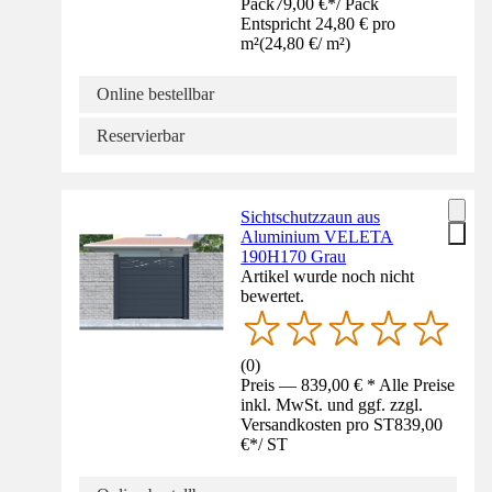
Pack
79,00 €
*
/
Pack
Entspricht 24,80 € pro
m²
(
24,80 €
/
m²
)
Online bestellbar
Reservierbar
Sichtschutzzaun aus
Aluminium VELETA
190H170 Grau
Artikel wurde noch nicht
bewertet.
(
0
)
Preis — 839,00 € * Alle Preise
inkl. MwSt. und ggf. zzgl.
Versandkosten pro ST
839,00
€
*
/
ST