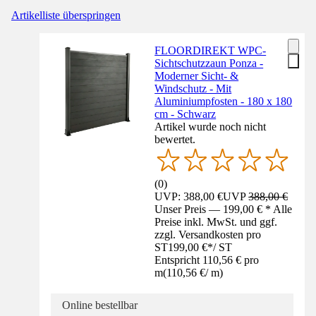
Artikelliste überspringen
FLOORDIREKT WPC-
Sichtschutzzaun Ponza -
Moderner Sicht- &
Windschutz - Mit
Aluminiumpfosten - 180 x 180
cm - Schwarz
Artikel wurde noch nicht
bewertet.
(
0
)
UVP: 388,00 €
UVP
388,00 €
Unser Preis — 199,00 € * Alle
Preise inkl. MwSt. und ggf.
zzgl. Versandkosten pro
ST
199,00 €
*
/
ST
Entspricht 110,56 € pro
m
(
110,56 €
/
m
)
Online bestellbar