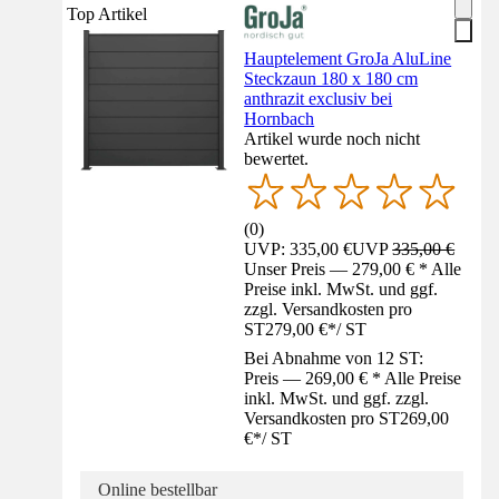
Top Artikel
Hauptelement GroJa AluLine
Steckzaun 180 x 180 cm
anthrazit exclusiv bei
Hornbach
Artikel wurde noch nicht
bewertet.
(
0
)
UVP: 335,00 €
UVP
335,00 €
Unser Preis — 279,00 € * Alle
Preise inkl. MwSt. und ggf.
zzgl. Versandkosten pro
ST
279,00 €
*
/
ST
Bei Abnahme von 12 ST:
Preis — 269,00 € * Alle Preise
inkl. MwSt. und ggf. zzgl.
Versandkosten pro ST
269,00
€
*
/
ST
Online bestellbar