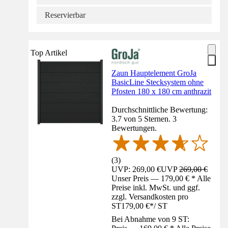
Reservierbar
Top Artikel
Zaun Hauptelement GroJa
BasicLine Stecksystem ohne
Pfosten 180 x 180 cm anthrazit
Durchschnittliche Bewertung:
3.7 von 5 Sternen. 3
Bewertungen.
(
3
)
UVP: 269,00 €
UVP
269,00 €
Unser Preis — 179,00 € * Alle
Preise inkl. MwSt. und ggf.
zzgl. Versandkosten pro
ST
179,00 €
*
/
ST
Bei Abnahme von 9 ST: