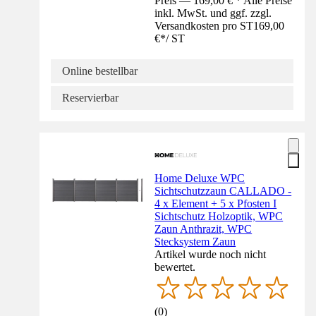
Preis — 169,00 € * Alle Preise
inkl. MwSt. und ggf. zzgl.
Versandkosten pro ST
169,00
€
*
/
ST
Online bestellbar
Reservierbar
Home Deluxe WPC
Sichtschutzzaun CALLADO -
4 x Element + 5 x Pfosten I
Sichtschutz Holzoptik, WPC
Zaun Anthrazit, WPC
Stecksystem Zaun
Artikel wurde noch nicht
bewertet.
(
0
)