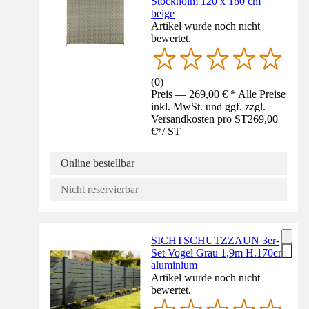
Stockholm 120 x 180 cm
beige
Artikel wurde noch nicht
bewertet.
(
0
)
Preis — 269,00 € * Alle Preise
inkl. MwSt. und ggf. zzgl.
Versandkosten pro ST
269,00
€
*
/
ST
Online bestellbar
Nicht reservierbar
SICHTSCHUTZZAUN 3er-
Set Vogel Grau 1,9m H.170cm
aluminium
Artikel wurde noch nicht
bewertet.