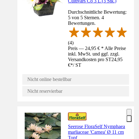
Cultivars Co 3 L (3 Stk.)
Durchschnittliche Bewertung:
5 von 5 Sternen. 4
Bewertungen.
(
4
)
Preis — 24,95 € * Alle Preise
inkl. MwSt. und ggf. zzgl.
Versandkosten pro ST
24,95
€
*
/
ST
Nicht online bestellbar
Nicht reservierbar
Seerose FloraSelf Nymphaea
marliaceae 'Carnea' Ø 11 cm
Topf