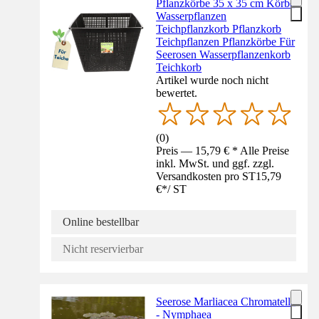
Pflanzkörbe 35 x 35 cm Körbe
Wasserpflanzen
Teichpflanzkorb Pflanzkorb
Teichpflanzen Pflanzkörbe Für
Seerosen Wasserpflanzenkorb
Teichkorb
Artikel wurde noch nicht
bewertet.
(
0
)
Preis — 15,79 € * Alle Preise
inkl. MwSt. und ggf. zzgl.
Versandkosten pro ST
15,79
€
*
/
ST
Online bestellbar
Nicht reservierbar
Seerose Marliacea Chromatella
- Nymphaea