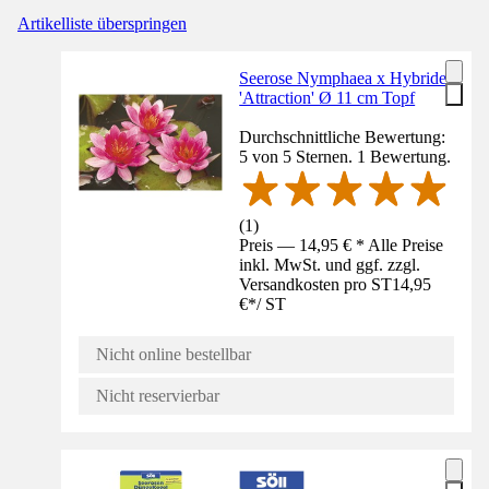
Artikelliste überspringen
Seerose Nymphaea x Hybride
'Attraction' Ø 11 cm Topf
Durchschnittliche Bewertung:
5 von 5 Sternen. 1 Bewertung.
(
1
)
Preis — 14,95 € * Alle Preise
inkl. MwSt. und ggf. zzgl.
Versandkosten pro ST
14,95
€
*
/
ST
Nicht online bestellbar
Nicht reservierbar