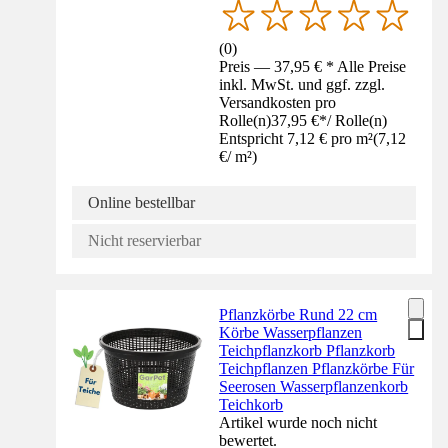
(
0
)
Preis — 37,95 € * Alle Preise
inkl. MwSt. und ggf. zzgl.
Versandkosten pro
Rolle(n)
37,95 €
*
/
Rolle(n)
Entspricht 7,12 € pro m²
(
7,12
€
/
m²
)
Online bestellbar
Nicht reservierbar
Pflanzkörbe Rund 22 cm
Körbe Wasserpflanzen
Teichpflanzkorb Pflanzkorb
Teichpflanzen Pflanzkörbe Für
Seerosen Wasserpflanzenkorb
Teichkorb
Artikel wurde noch nicht
bewertet.