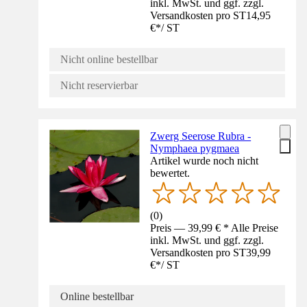
inkl. MwSt. und ggf. zzgl.
Versandkosten pro ST
14,95
€
*
/
ST
Nicht online bestellbar
Nicht reservierbar
Zwerg Seerose Rubra -
Nymphaea pygmaea
Artikel wurde noch nicht
bewertet.
(
0
)
Preis — 39,99 € * Alle Preise
inkl. MwSt. und ggf. zzgl.
Versandkosten pro ST
39,99
€
*
/
ST
Online bestellbar