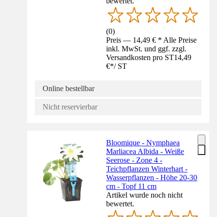
bewertet.
(
0
)
Preis — 14,49 € * Alle Preise
inkl. MwSt. und ggf. zzgl.
Versandkosten pro ST
14,49
€
*
/
ST
Online bestellbar
Nicht reservierbar
Bloomique - Nymphaea
Marliacea Albida - Weiße
Seerose - Zone 4 -
Teichpflanzen Winterhart -
Wasserpflanzen - Höhe 20-30
cm - Topf 11 cm
Artikel wurde noch nicht
bewertet.