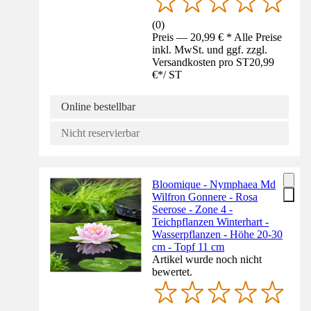
(
0
)
Preis — 20,99 € * Alle Preise
inkl. MwSt. und ggf. zzgl.
Versandkosten pro ST
20,99
€
*
/
ST
Online bestellbar
Nicht reservierbar
Bloomique - Nymphaea Md
Wilfron Gonnere - Rosa
Seerose - Zone 4 -
Teichpflanzen Winterhart -
Wasserpflanzen - Höhe 20-30
cm - Topf 11 cm
Artikel wurde noch nicht
bewertet.