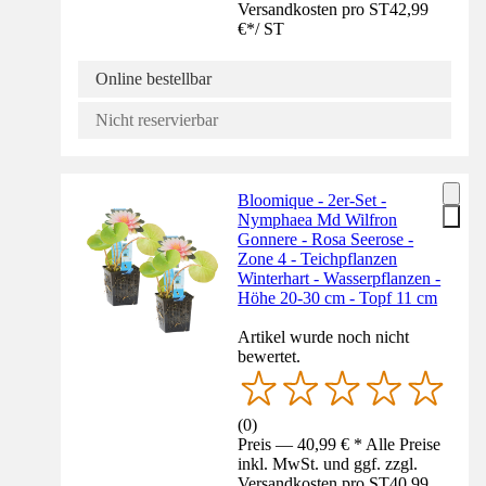
Versandkosten pro ST
42,99
€
*
/
ST
Online bestellbar
Nicht reservierbar
Bloomique - 2er-Set -
Nymphaea Md Wilfron
Gonnere - Rosa Seerose -
Zone 4 - Teichpflanzen
Winterhart - Wasserpflanzen -
Höhe 20-30 cm - Topf 11 cm
Artikel wurde noch nicht
bewertet.
(
0
)
Preis — 40,99 € * Alle Preise
inkl. MwSt. und ggf. zzgl.
Versandkosten pro ST
40,99