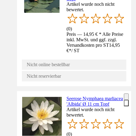
Artikel wurde noch nicht
bewertet.
(
0
)
Preis — 14,95 € * Alle Preise
inkl. MwSt. und ggf. zzgl.
Versandkosten pro ST
14,95
€
*
/
ST
Nicht online bestellbar
Nicht reservierbar
Seerose Nymphaea marliacea
'Albida' Ø 11 cm Topf
Artikel wurde noch nicht
bewertet.
(
0
)