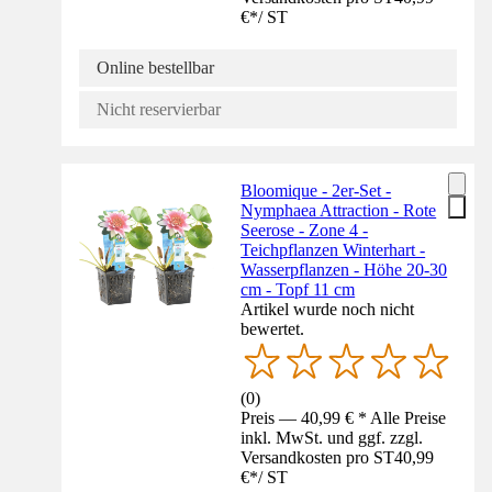
€
*
/
ST
Online bestellbar
Nicht reservierbar
Bloomique - 2er-Set -
Nymphaea Attraction - Rote
Seerose - Zone 4 -
Teichpflanzen Winterhart -
Wasserpflanzen - Höhe 20-30
cm - Topf 11 cm
Artikel wurde noch nicht
bewertet.
(
0
)
Preis — 40,99 € * Alle Preise
inkl. MwSt. und ggf. zzgl.
Versandkosten pro ST
40,99
€
*
/
ST